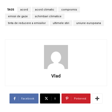
TAGS
acord
acord climatic
compromis
emisii de gaze
schimbari climatice
tinta de reducere a emisiilor
ultimele stiri
uniune europeana
Vlad
Facebook
X
Pinterest