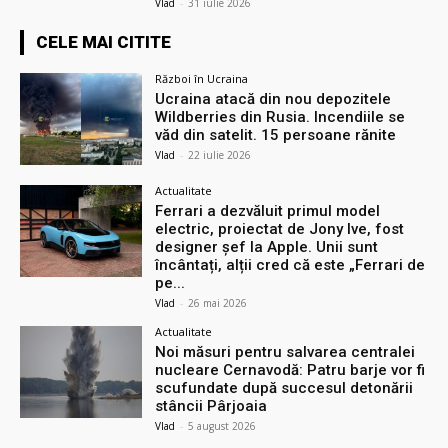
Vlad
-
31 iulie 2026
CELE MAI CITITE
Război în Ucraina
Ucraina atacă din nou depozitele
Wildberries din Rusia. Incendiile se
văd din satelit. 15 persoane rănite
Vlad
-
22 iulie 2026
Actualitate
Ferrari a dezvăluit primul model
electric, proiectat de Jony Ive, fost
designer șef la Apple. Unii sunt
încântați, alții cred că este „Ferrari de
pe...
Vlad
-
26 mai 2026
Actualitate
Noi măsuri pentru salvarea centralei
nucleare Cernavodă: Patru barje vor fi
scufundate după succesul detonării
stâncii Pârjoaia
Vlad
-
5 august 2026