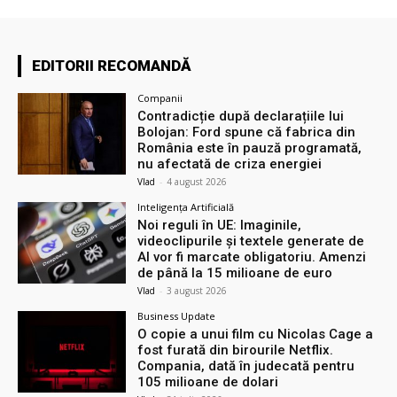
EDITORII RECOMANDĂ
Companii
Contradicție după declarațiile lui
Bolojan: Ford spune că fabrica din
România este în pauză programată,
nu afectată de criza energiei
Vlad
-
4 august 2026
Inteligența Artificială
Noi reguli în UE: Imaginile,
videoclipurile și textele generate de
AI vor fi marcate obligatoriu. Amenzi
de până la 15 milioane de euro
Vlad
-
3 august 2026
Business Update
O copie a unui film cu Nicolas Cage a
fost furată din birourile Netflix.
Compania, dată în judecată pentru
105 milioane de dolari