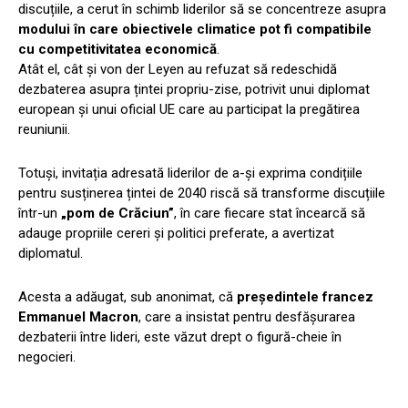
discuțiile, a cerut în schimb liderilor să se concentreze asupra
modului în care obiectivele climatice pot fi compatibile
cu competitivitatea economică
.
Atât el, cât și von der Leyen au refuzat să redeschidă
dezbaterea asupra țintei propriu-zise, potrivit unui diplomat
european și unui oficial UE care au participat la pregătirea
reuniunii.
Totuși, invitația adresată liderilor de a-și exprima condițiile
pentru susținerea țintei de 2040 riscă să transforme discuțiile
într-un
„pom de Crăciun”
, în care fiecare stat încearcă să
adauge propriile cereri și politici preferate, a avertizat
diplomatul.
Acesta a adăugat, sub anonimat, că
președintele francez
Emmanuel Macron
, care a insistat pentru desfășurarea
dezbaterii între lideri, este văzut drept o figură-cheie în
negocieri.