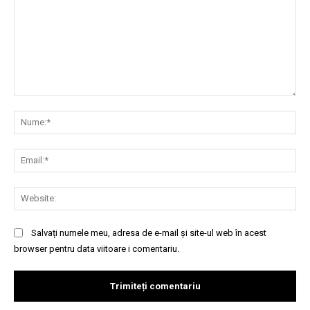
Comentariu:
Nu
Ema
Web
Salvați numele meu, adresa de e-mail și site-ul web în acest
browser pentru data viitoare i comentariu.