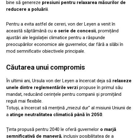
bine să genereze
presiuni pentru relaxarea măsurilor de
reducere a poluării
.
Pentru a evita astfel de cereri, von der Leyen a venit în
această săptămână cu
o serie de concesii
, promițând
ajustări ale legislației climatice pentru a răspunde
preocupărilor economice ale guvernelor, dar fără a slăbi în
mod semnificativ obiectivele principale.
Căutarea unui compromis
În ultimii ani, Ursula von der Leyen a încercat deja să
relaxeze
unele dintre reglementările verzi
propuse în primul său
mandat, reducând cerințele pentru companii și promițând
reguli mai flexibile.
Totuși, a încercat să mențină „miezul dur” al misiunii Uniunii de
a
atinge neutralitatea climatică până în 2050
.
Ținta propusă pentru 2040 le oferă guvernelor
o marjă
semnificativă de manevră
, inclusiv posibilitatea de a