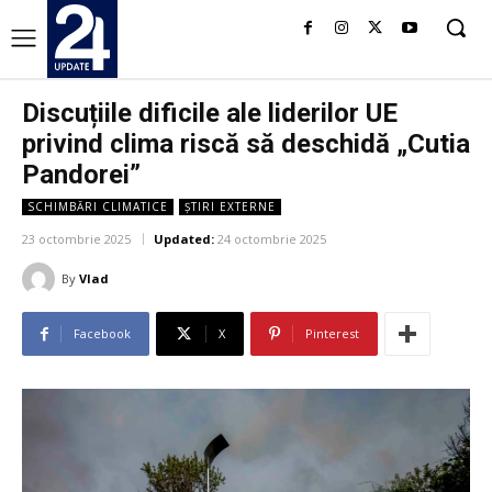
Discuțiile dificile ale liderilor UE
privind clima riscă să deschidă „Cutia
Pandorei”
SCHIMBĂRI CLIMATICE
ȘTIRI EXTERNE
23 octombrie 2025
Updated:
24 octombrie 2025
By
Vlad
Facebook
X
Pinterest