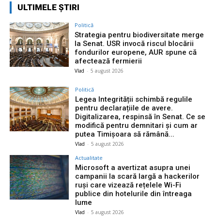
ULTIMELE ȘTIRI
Politică
Strategia pentru biodiversitate merge
la Senat. USR invocă riscul blocării
fondurilor europene, AUR spune că
afectează fermierii
Vlad
-
5 august 2026
Politică
Legea Integrității schimbă regulile
pentru declarațiile de avere.
Digitalizarea, respinsă în Senat. Ce se
modifică pentru demnitari și cum ar
putea Timișoara să rămână...
Vlad
-
5 august 2026
Actualitate
Microsoft a avertizat asupra unei
campanii la scară largă a hackerilor
ruși care vizează rețelele Wi-Fi
publice din hotelurile din întreaga
lume
Vlad
-
5 august 2026