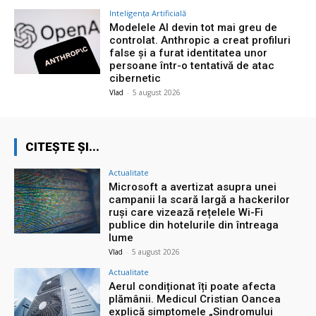
Inteligența Artificială
Modelele AI devin tot mai greu de
controlat. Anthropic a creat profiluri
false și a furat identitatea unor
persoane într-o tentativă de atac
cibernetic
Vlad
-
5 august 2026
CITEȘTE ȘI...
Actualitate
Microsoft a avertizat asupra unei
campanii la scară largă a hackerilor
ruși care vizează rețelele Wi-Fi
publice din hotelurile din întreaga
lume
Vlad
-
5 august 2026
Actualitate
Aerul condiționat îți poate afecta
plămânii. Medicul Cristian Oancea
explică simptomele „Sindromului