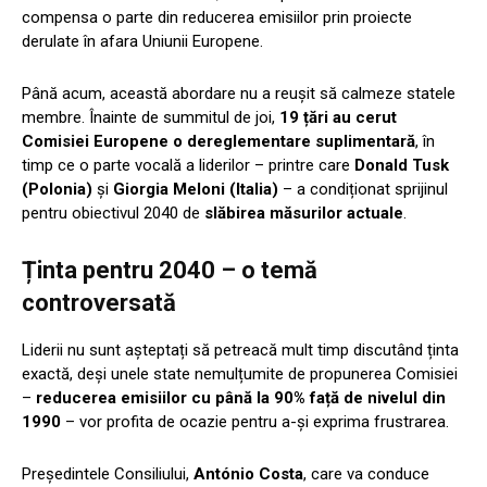
compensa o parte din reducerea emisiilor prin proiecte
derulate în afara Uniunii Europene.
Până acum, această abordare nu a reușit să calmeze statele
membre. Înainte de summitul de joi,
19 țări au cerut
Comisiei Europene o dereglementare suplimentară
, în
timp ce o parte vocală a liderilor – printre care
Donald Tusk
(Polonia)
și
Giorgia Meloni (Italia)
– a condiționat sprijinul
pentru obiectivul 2040 de
slăbirea măsurilor actuale
.
Ținta pentru 2040 – o temă
controversată
Liderii nu sunt așteptați să petreacă mult timp discutând ținta
exactă, deși unele state nemulțumite de propunerea Comisiei
–
reducerea emisiilor cu până la 90% față de nivelul din
1990
– vor profita de ocazie pentru a-și exprima frustrarea.
Președintele Consiliului,
António Costa
, care va conduce