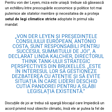
Pentru von der Leyen, miza este uriașă: trebuie să găsească
un echilibru între preocupările economice și politice tot mai
puternice ale statelor membre și necesitatea de a proteja
setul de legi climatice stricte
adoptate în primul său
mandat.
„VON DER LEYEN ȘI PREȘEDINTELE
CONSILIULUI EUROPEAN, ANTÓNIO
COSTA, SUNT RESPONSABILI PENTRU
SUCCESUL SUMMITULUI DE JOI”, A
DECLARAT LINDA KALCHER, DIRECTORUL
THINK TANK-ULUI STRATEGIC
PERSPECTIVES DIN BRUXELLES. „ESTE
ÎN INTERESUL LOR SĂ GESTIONEZE
DEZBATEREA CU ATENȚIE ȘI SĂ EVITE
SITUAȚIA ÎN CARE LIDERII DESCHID
CUTIA PANDOREI PENTRU A SLĂBI
LEGISLAȚIA EXISTENTĂ.”
Discuțiile de joi ar trebui să spargă blocajul care împiedică un
acord privind noul obiectiv climatic, însă ele ar putea la fel de