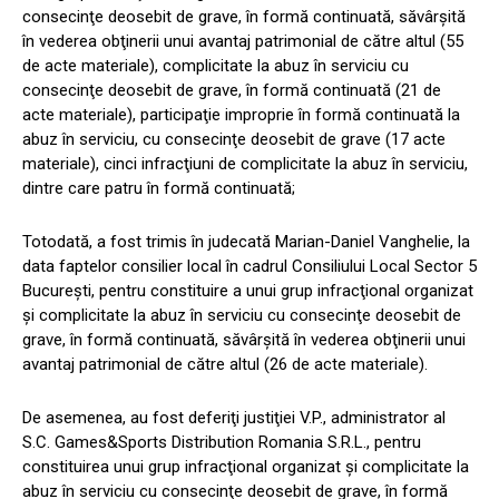
consecinţe deosebit de grave, în formă continuată, săvârşită
în vederea obţinerii unui avantaj patrimonial de către altul (55
de acte materiale), complicitate la abuz în serviciu cu
consecinţe deosebit de grave, în formă continuată (21 de
acte materiale), participaţie improprie în formă continuată la
abuz în serviciu, cu consecinţe deosebit de grave (17 acte
materiale), cinci infracţiuni de complicitate la abuz în serviciu,
dintre care patru în formă continuată;
Totodată, a fost trimis în judecată Marian-Daniel Vanghelie, la
data faptelor consilier local în cadrul Consiliului Local Sector 5
Bucureşti, pentru constituire a unui grup infracţional organizat
şi complicitate la abuz în serviciu cu consecinţe deosebit de
grave, în formă continuată, săvârşită în vederea obţinerii unui
avantaj patrimonial de către altul (26 de acte materiale).
De asemenea, au fost deferiţi justiţiei V.P., administrator al
S.C. Games&Sports Distribution Romania S.R.L., pentru
constituirea unui grup infracţional organizat şi complicitate la
abuz în serviciu cu consecinţe deosebit de grave, în formă