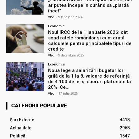
ar putea începe în curând să „piardă
încet”
Vlad
-
9 februarie 2024
Economie
Noul IRCC de la 1 ianuarie 2026: cât
scad ratele românilor și cum arată
calculele pentru principalele tipuri de
credite
Vlad
-
9 decembrie 2025
Economie
Noua lege a salarizării bugetarilor:
grilă de la 1 la 8, valoare de referință
de 4.100 de lei și sporuri plafonate la
20%. Ce...
Vlad
-
17 iulie 2026
CATEGORII POPULARE
Știri Externe
4418
Actualitate
2968
Politică
1547