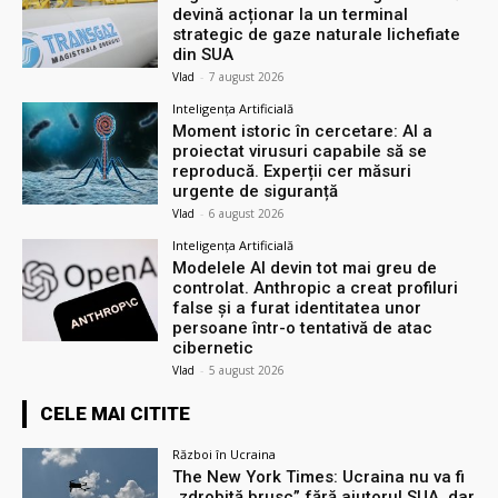
devină acționar la un terminal
strategic de gaze naturale lichefiate
din SUA
Vlad
-
7 august 2026
Inteligența Artificială
Moment istoric în cercetare: AI a
proiectat virusuri capabile să se
reproducă. Experții cer măsuri
urgente de siguranță
Vlad
-
6 august 2026
Inteligența Artificială
Modelele AI devin tot mai greu de
controlat. Anthropic a creat profiluri
false și a furat identitatea unor
persoane într-o tentativă de atac
cibernetic
Vlad
-
5 august 2026
CELE MAI CITITE
Război în Ucraina
The New York Times: Ucraina nu va fi
„zdrobită brusc” fără ajutorul SUA, dar