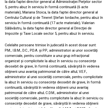
la data faptei director general al Administraţiei Pieţelor sector
5, pentru abuz în serviciu în formă continuată (6 acte
materiale); Mariana Stoica, la data faptei director general al
Centrului Cultural şi de Tineret Ştefan Iordache, pentru abuz în
serviciu în formă continuată (17 acte materiale); Valerian
Sălăvăstru, la data faptei director general al Direcţiei de
Impozite şi Taxe Locale sector 5, pentru abuz în serviciu.
Celelalte persoane trimise în judecată în acest dosar sunt:
P.M., I.B.M., D.C., P.D.A. şi P.P., administratori ai unor societăţi
comerciale, pentru constituire a unui grup infracţional
organizat şi complicitate la abuz în serviciu cu consecinţe
deosebit de grave, în formă continuată, săvârşită în vederea
obţinerii unui avantaj patrimonial de către altul; V.E.F.,
administrator al unei societăţi comerciale, pentru complicitate
la abuz în serviciu cu consecinţe deosebit de grave, în formă
continuată, săvârşită în vederea obţinerii unui avantaj
patrimonial de către altul; C.D.M., administrator al unei
societăţi comerciale, pentru complicitate la abuz în serviciu cu
consecinţe deosebit de grave, săvârşită în vederea obţinerii