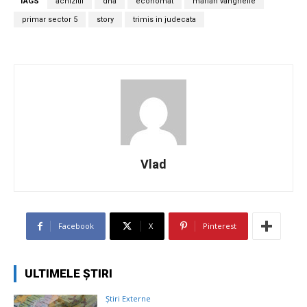
TAGS
achizitii
dna
economat
marian vanghelie
primar sector 5
story
trimis in judecata
Vlad
Facebook
X
Pinterest
ULTIMELE ȘTIRI
Știri Externe