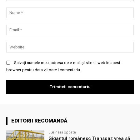
Comentariu:
Nu
Ema
Web
Salvați numele meu, adresa de e-mail și site-ul web în acest
browser pentru data viitoare i comentariu.
EDITORII RECOMANDĂ
Business Update
Gigantul românesc Transgaz vrea să