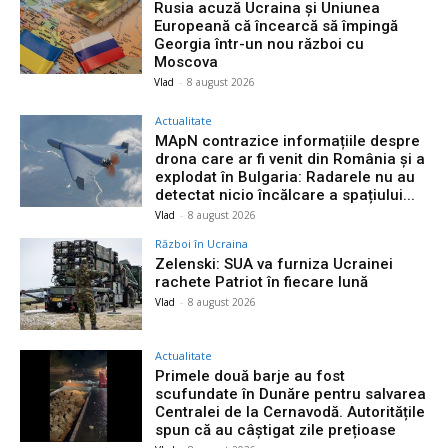
Rusia acuză Ucraina și Uniunea
Europeană că încearcă să împingă
Georgia într-un nou război cu
Moscova
Vlad
-
8 august 2026
Actualitate
MApN contrazice informațiile despre
drona care ar fi venit din România și a
explodat în Bulgaria: Radarele nu au
detectat nicio încălcare a spațiului...
Vlad
-
8 august 2026
Război în Ucraina
Zelenski: SUA va furniza Ucrainei
rachete Patriot în fiecare lună
Vlad
-
8 august 2026
Actualitate
Primele două barje au fost
scufundate în Dunăre pentru salvarea
Centralei de la Cernavodă. Autoritățile
spun că au câștigat zile prețioase