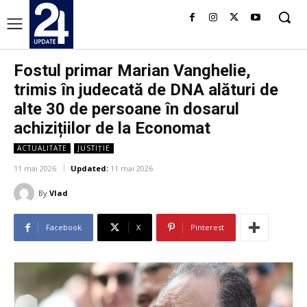
Fostul primar Marian Vanghelie,
trimis în judecată de DNA alături de
alte 30 de persoane în dosarul
achizițiilor de la Economat
ACTUALITATE
JUSTIȚIE
11 mai 2026
Updated:
11 mai 2026
By
Vlad
Facebook
X
Pinterest