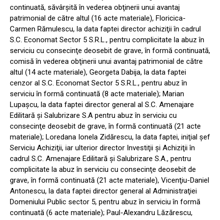
continuată, săvârşită în vederea obţinerii unui avantaj
patrimonial de către altul (16 acte materiale), Floricica-
Carmen Rămulescu, la data faptei director achiziţii în cadrul
S.C. Economat Sector 5 S.R.L., pentru complicitate la abuz în
serviciu cu consecinţe deosebit de grave, în formă continuată,
comisă în vederea obţinerii unui avantaj patrimonial de către
altul (14 acte materiale), Georgeta Dabija, la data faptei
cenzor al S.C. Economat Sector 5 S.R.L., pentru abuz în
serviciu în formă continuată (8 acte materiale); Marian
Lupaşcu, la data faptei director general al S.C. Amenajare
Edilitară şi Salubrizare S.A pentru abuz în serviciu cu
consecinţe deosebit de grave, în formă continuată (21 acte
materiale); Loredana Ionela Zidărescu, la data faptei, iniţial şef
Serviciu Achiziţii, iar ulterior director Investiţii şi Achiziţii în
cadrul S.C. Amenajare Edilitară şi Salubrizare S.A., pentru
complicitate la abuz în serviciu cu consecinţe deosebit de
grave, în formă continuată (21 acte materiale), Vicenţiu-Daniel
Antonescu, la data faptei director general al Administraţiei
Domeniului Public sector 5, pentru abuz în serviciu în formă
continuată (6 acte materiale); Paul-Alexandru Lăzărescu,