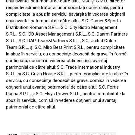
unui avantaj patrimonial de către altul; M.A. şi G.M.D., director,
respectiv administrator ai unor societăţi comerciale, pentru
complicitate la abuz în serviciu, săvârşită în vederea obţinerii
unui avantaj patrimonial de către altul; S.C. Games&Sports
Distribution Romania S.R.L., S.C. City Bistro Management
S.R.L., S.C. IDD Asset Management S.R.L., S.C. Daarm Partners
S.R.L., S.C. DAP Team&Partners S.R.L., S.C. United Colors
Team S.R.L. şi S.C. Miro Best Print S.R.L., pentru complicitate
la abuz în serviciu, cu consecinţe deosebit de grave, în formă
continuată, comisă în vederea obţinerii unui avantaj
patrimonial de către altul; S.C. Trade International Industry
S.R.L. şi S.C. Grivin House S.R.L., pentru complicitate la abuz în
serviciu, cu consecinţe deosebit de grave, comisă în vederea
obţinerii unui avantaj patrimonial de către altul; S.C. Fortis
Pugna S.R.L. şi S.C. Elsys Power S.R.L., pentru complicitate la
abuz în serviciu, comisă în vederea obţinerii unui avantaj
patrimonial de către altul.