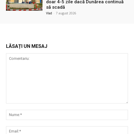
doar 4-5 zile dacă Dunărea continuă
să scadă
Vlad
-
7 august 2026
LĂSAȚI UN MESAJ
Comentariu:
Nu
Ema