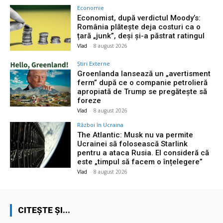
Economie
Economist, după verdictul Moody’s:
România plătește deja costuri ca o
țară „junk”, deși și-a păstrat ratingul
Vlad
-
8 august 2026
Știri Externe
Groenlanda lansează un „avertisment
ferm” după ce o companie petrolieră
apropiată de Trump se pregătește să
foreze
Vlad
-
8 august 2026
Război în Ucraina
The Atlantic: Musk nu va permite
Ucrainei să folosească Starlink
pentru a ataca Rusia. El consideră că
este „timpul să facem o înțelegere”
Vlad
-
8 august 2026
CITEȘTE ȘI...