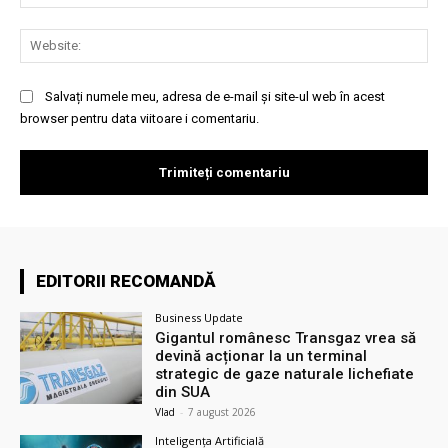
Web
Salvați numele meu, adresa de e-mail și site-ul web în acest
browser pentru data viitoare i comentariu.
EDITORII RECOMANDĂ
Business Update
Gigantul românesc Transgaz vrea să
devină acționar la un terminal
strategic de gaze naturale lichefiate
din SUA
Vlad
-
7 august 2026
Inteligența Artificială