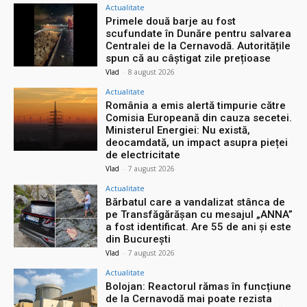
Actualitate
Primele două barje au fost
scufundate în Dunăre pentru salvarea
Centralei de la Cernavodă. Autoritățile
spun că au câștigat zile prețioase
Vlad
-
8 august 2026
Actualitate
România a emis alertă timpurie către
Comisia Europeană din cauza secetei.
Ministerul Energiei: Nu există,
deocamdată, un impact asupra pieței
de electricitate
Vlad
-
7 august 2026
Actualitate
Bărbatul care a vandalizat stânca de
pe Transfăgărășan cu mesajul „ANNA”
a fost identificat. Are 55 de ani și este
din București
Vlad
-
7 august 2026
Actualitate
Bolojan: Reactorul rămas în funcțiune
de la Cernavodă mai poate rezista