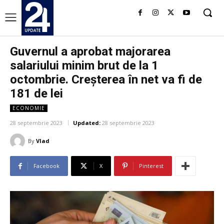
Guvernul a aprobat majorarea
salariului minim brut de la 1
octombrie. Creșterea în net va fi de
181 de lei
ECONOMIE
28 septembrie 2023
Updated:
28 septembrie 2023
By
Vlad
Facebook
X
Pinterest