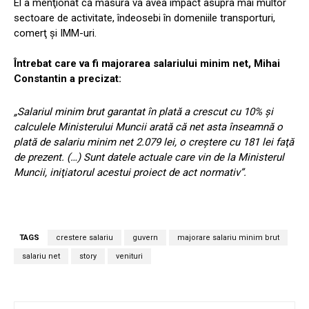
El a menţionat că măsura va avea impact asupra mai multor
sectoare de activitate, îndeosebi în domeniile transporturi,
comerţ şi IMM-uri.
Întrebat care va fi majorarea salariului minim net, Mihai
Constantin a precizat:
„Salariul minim brut garantat în plată a crescut cu 10% şi
calculele Ministerului Muncii arată că net asta înseamnă o
plată de salariu minim net 2.079 lei, o creştere cu 181 lei faţă
de prezent. (…) Sunt datele actuale care vin de la Ministerul
Muncii, iniţiatorul acestui proiect de act normativ”.
TAGS
crestere salariu
guvern
majorare salariu minim brut
salariu net
story
venituri