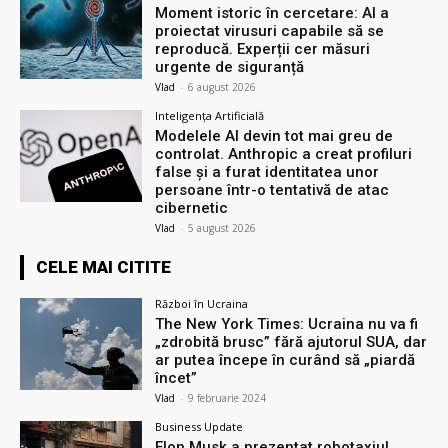
Moment istoric în cercetare: AI a
proiectat virusuri capabile să se
reproducă. Experții cer măsuri
urgente de siguranță
Vlad
-
6 august 2026
Inteligența Artificială
Modelele AI devin tot mai greu de
controlat. Anthropic a creat profiluri
false și a furat identitatea unor
persoane într-o tentativă de atac
cibernetic
Vlad
-
5 august 2026
CELE MAI CITITE
Război în Ucraina
The New York Times: Ucraina nu va fi
„zdrobită brusc” fără ajutorul SUA, dar
ar putea începe în curând să „piardă
încet”
Vlad
-
9 februarie 2024
Business Update
Elon Musk a prezentat robotaxiul