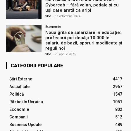
Cyberсab – fără volan, pedale și cu
uși care arată ca aripi
Vlad
-
11 octombrie 2024
Economie
Noua grilă de salarizare în educație:
profesorii pot depăși 10.000 lei
salariu de bază, sporuri modificate și
reguli noi
Vlad
-
23 aprilie 2026
CATEGORII POPULARE
Știri Externe
4417
Actualitate
2967
Politică
1547
Război în Ucraina
1051
Economie
802
Companii
512
Business Update
489