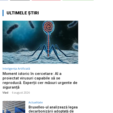
ULTIMELE ȘTIRI
Inteligența Artificială
Moment istoric în cercetare: AI a
proiectat virusuri capabile să se
reproducă. Experții cer măsuri urgente de
siguranță
Vlad
-
6 august 2026
Actualitate
Bruxelles-ul analizează legea
decarbonizării adoptată de