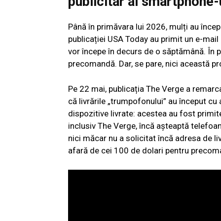
publicitar al smartphone-
Până în primăvara lui 2026, mulți au începu
publicației USA Today au primit un e-mail 
vor începe în decurs de o săptămână. În p
precomandă. Dar, se pare, nici această p
Pe 22 mai, publicația The Verge a remarc
că livrările „trumpofonului” au început c
dispozitive livrate: acestea au fost primit
inclusiv The Verge, încă așteaptă telefo
nici măcar nu a solicitat încă adresa de li
afară de cei 100 de dolari pentru precom