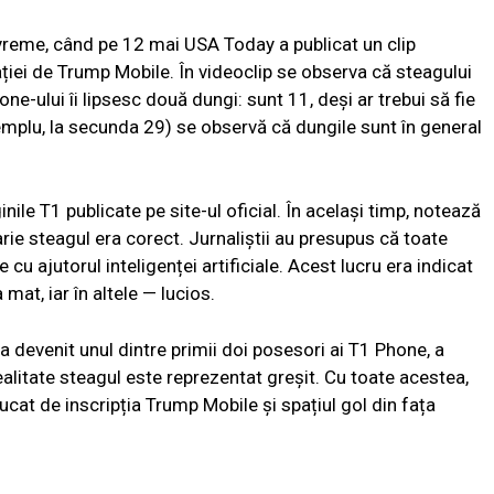
evreme, când pe 12 mai USA Today a publicat un clip
icației de Trump Mobile. În videoclip se observa că steagului
-ului îi lipsesc două dungi: sunt 11, deși ar trebui să fie
emplu, la secunda 29) se observă că dungile sunt în general
ile T1 publicate pe site-ul oficial. În același timp, notează
rie steagul era corect. Jurnaliștii au presupus că toate
u ajutorul inteligenței artificiale. Acest lucru era indicat
 mat, iar în altele — lucios.
 devenit unul dintre primii doi posesori ai T1 Phone, a
ealitate steagul este reprezentat greșit. Cu toate acestea,
jucat de inscripția Trump Mobile și spațiul gol din fața