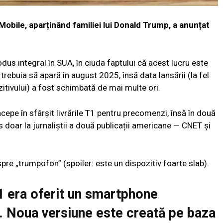
ile, aparținând familiei lui Donald Trump, a anunțat
dus integral în SUA, în ciuda faptului că acest lucru este
trebuia să apară în august 2025, însă data lansării (la fel
zitivului) a fost schimbată de mai multe ori.
epe în sfârșit livrările T1 pentru precomenzi, însă în două
 doar la jurnaliștii a două publicații americane — CNET și
re „trumpofon” (spoiler: este un dispozitiv foarte slab).
1 era oferit un smartphone
. Noua versiune este creată pe baza