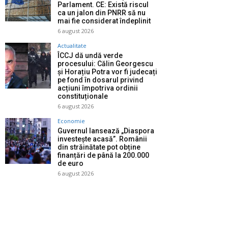
Parlament. CE: Există riscul
ca un jalon din PNRR să nu
mai fie considerat îndeplinit
6 august 2026
Actualitate
ÎCCJ dă undă verde
procesului: Călin Georgescu
și Horațiu Potra vor fi judecați
pe fond în dosarul privind
acțiuni împotriva ordinii
constituționale
6 august 2026
Economie
Guvernul lansează „Diaspora
investește acasă”. Românii
din străinătate pot obține
finanțări de până la 200.000
de euro
6 august 2026