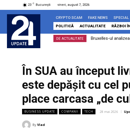
C
23
București
vineri, august 7, 2026
CRYPTO SCAM
FAKE NEWS
SPECIAL
POLITICĂ
ACTUALITATE
RĂZBOI Î
Bruxelles-ul analizează
ÎCCJ dă undă verde p
DE ACTUALITATE
îndeplinit
constituționale
În SUA au început liv
este depășit cu cel pu
place carcasa „de cu
28 mai 2026
Upd
BUSINESS UPDATE
COMPANII
TECH
By
Vlad