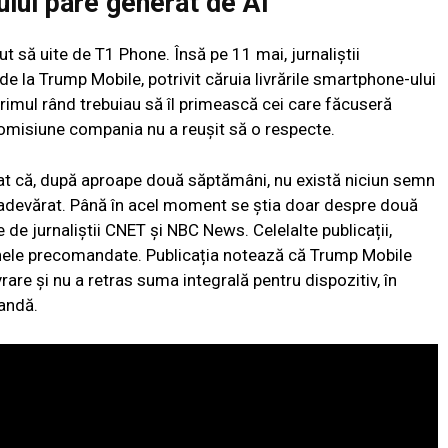
ului pare generat de AI
t să uite de T1 Phone. Însă pe 11 mai, jurnaliștii
de la Trump Mobile, potrivit căruia livrările smartphone-ului
rimul rând trebuiau să îl primească cei care făcuseră
romisiune compania nu a reușit să o respecte.
at că, după aproape două săptămâni, nu există niciun semn
u adevărat. Până în acel moment se știa doar despre două
e de jurnaliștii CNET și NBC News. Celelalte publicații,
anele precomandate. Publicația notează că Trump Mobile
vrare și nu a retras suma integrală pentru dispozitiv, în
andă.