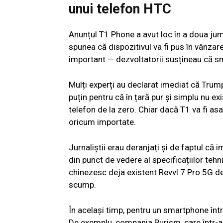
unui telefon HTC
Anunțul T1 Phone a avut loc în a doua jumă
spunea că dispozitivul va fi pus în vânzar
important — dezvoltatorii susțineau că sm
Mulți experți au declarat imediat că Trump
puțin pentru că în țară pur și simplu nu e
telefon de la zero. Chiar dacă T1 va fi a
oricum importate.
Jurnaliștii erau deranjați și de faptul că 
din punct de vedere al specificațiilor t
chinezesc deja existent Revvl 7 Pro 5G dec
scump.
În același timp, pentru un smartphone într
De exemplu, compania Purism, care într-ade