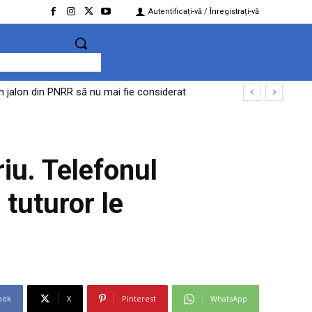
Autentificați-vă / Înregistrați-vă
jalon din PNRR să nu mai fie considerat
dosarul privind acțiuni împotriva ordinii
iu. Telefonul
 tuturor le
ook
X
Pinterest
WhatsApp