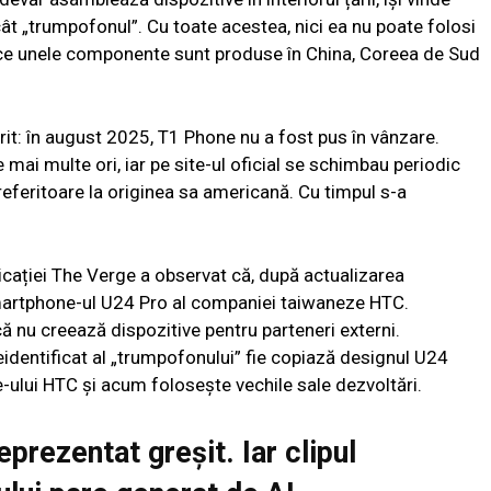
t „trumpofonul”. Cu toate acestea, nici ea nu poate folosi
ece unele componente sunt produse în China, Coreea de Sud
verit: în august 2025, T1 Phone nu a fost pus în vânzare.
mai multe ori, iar pe site-ul oficial se schimbau periodic
e referitoare la originea sa americană. Cu timpul s-a
blicației The Verge a observat că, după actualizarea
martphone-ul U24 Pro al companiei taiwaneze HTC.
ă nu creează dispozitive pentru parteneri externi.
eidentificat al „trumpofonului” fie copiază designul U24
e-ului HTC și acum folosește vechile sale dezvoltări.
prezentat greșit. Iar clipul