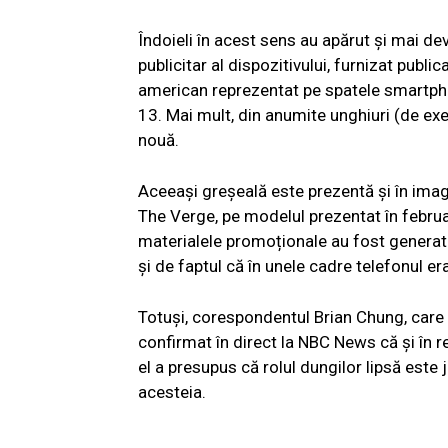
Îndoieli în acest sens au apărut și mai d
publicitar al dispozitivului, furnizat publ
american reprezentat pe spatele smartphone
13. Mai mult, din anumite unghiuri (de ex
nouă.
Aceeași greșeală este prezentă și în imagin
The Verge, pe modelul prezentat în februa
materialele promoționale au fost generate c
și de faptul că în unele cadre telefonul era
Totuși, corespondentul Brian Chung, care a
confirmat în direct la NBC News că și în r
el a presupus că rolul dungilor lipsă este 
acesteia.