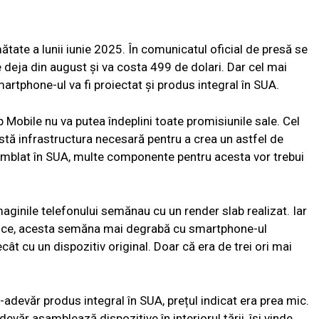
tate a lunii iunie 2025. În comunicatul oficial de presă se
e deja din august și va costa 499 de dolari. Dar cel mai
artphone-ul va fi proiectat și produs integral în SUA.
 Mobile nu va putea îndeplini toate promisiunile sale. Cel
xistă infrastructura necesară pentru a crea un astfel de
samblat în SUA, multe componente pentru acesta vor trebui
imaginile telefonului semănau cu un render slab realizat. Iar
ehnice, acesta semăna mai degrabă cu smartphone-ul
ât cu un dispozitiv original. Doar că era de trei ori mai
-adevăr produs integral în SUA, prețul indicat era prea mic.
văr asamblează dispozitive în interiorul țării, își vinde