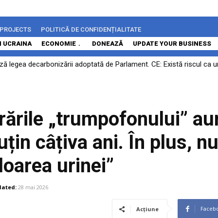
 PROJECTS
POLITICĂ DE CONFIDENȚIALITATE
N UCRAINA
ECONOMIE
DONEAZĂ
UPDATE YOUR BUSINESS
 legea decarbonizării adoptată de Parlament. CE: Există riscul ca un 
rocesului: Călin Georgescu și Horațiu Potra vor fi judecați pe fond în 
rările „trumpofonului” aur
țin câțiva ani. În plus, nu
loarea urinei”
ated:
28 mai 2026
Faceb
Acțiune