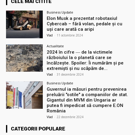
CELE MAI CITITE
Business Update
Elon Musk a prezentat robotaxiul
Cyberсab – fără volan, pedale și cu
uși care arată ca aripi
Vlad
-
11 octombrie 2024
Actualitate
2024 în cifre ― de la victimele
războiului la o planetă care se
încălzește. Spoiler: Îi numărăm și pe
extremiști și nu scăpăm de...
Vlad
-
31 decembrie 2024
Business Update
Guvernul ia măsuri pentru prevenirea
preluării ″ostile″ a companiilor de stat.
Gigantul din MVM din Ungaria ar
putea fi impedicat să cumpere E.ON
România
Vlad
-
22 decembrie 2024
CATEGORII POPULARE