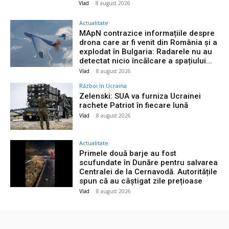
Vlad
-
8 august 2026
Actualitate
MApN contrazice informațiile despre
drona care ar fi venit din România și a
explodat în Bulgaria: Radarele nu au
detectat nicio încălcare a spațiului...
Vlad
-
8 august 2026
Război în Ucraina
Zelenski: SUA va furniza Ucrainei
rachete Patriot în fiecare lună
Vlad
-
8 august 2026
Actualitate
Primele două barje au fost
scufundate în Dunăre pentru salvarea
Centralei de la Cernavodă. Autoritățile
spun că au câștigat zile prețioase
Vlad
-
8 august 2026