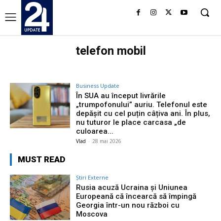
telefon mobil
Business Update
În SUA au început livrările
„trumpofonului” auriu. Telefonul este
depășit cu cel puțin câțiva ani. În plus,
nu tuturor le place carcasa „de
culoarea...
Vlad
-
28 mai 2026
MUST READ
Știri Externe
Rusia acuză Ucraina și Uniunea
Europeană că încearcă să împingă
Georgia într-un nou război cu
Moscova