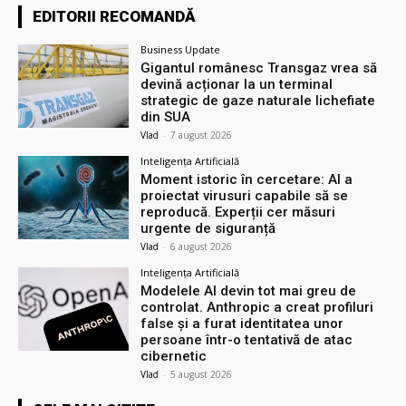
EDITORII RECOMANDĂ
Business Update
Gigantul românesc Transgaz vrea să
devină acționar la un terminal
strategic de gaze naturale lichefiate
din SUA
Vlad
-
7 august 2026
Inteligența Artificială
Moment istoric în cercetare: AI a
proiectat virusuri capabile să se
reproducă. Experții cer măsuri
urgente de siguranță
Vlad
-
6 august 2026
Inteligența Artificială
Modelele AI devin tot mai greu de
controlat. Anthropic a creat profiluri
false și a furat identitatea unor
persoane într-o tentativă de atac
cibernetic
Vlad
-
5 august 2026