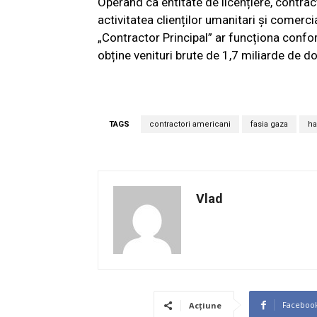
Operând ca entitate de licențiere, contrac
activitatea clienților umanitari și comerci
„Contractor Principal” ar funcționa confo
obține venituri brute de 1,7 miliarde de do
TAGS
contractori americani
fasia gaza
h
Vlad
Faceboo
Acțiune