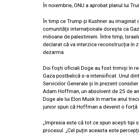
În noiembrie, ONU a aprobat planul lui Tr
În timp ce Trump și Kushner au imaginat 
comunității internaționale dorește ca Gaza
milioane de palestinieni. Între timp, Isra
declarat că va interzice reconstrucția î
dezarma.
Doi foști oficiali Doge au fost trimiși în
Gaza postbelică s-a intensificat. Unul di
Serviciilor Generale și în prezent consilier
Adam Hoffman, un absolvent de 25 de ani al
Doge ale lui Elon Musk în martie anul trec
junior spun că Hoffman a devenit o forță m
„Impresia este că tot ce spun acești tipi 
procesul. „Cel puțin aceasta este percepți