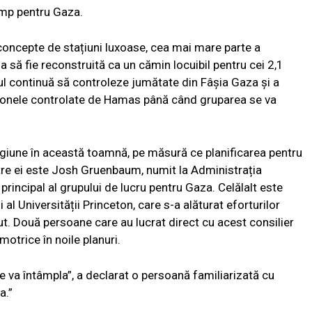
ump pentru Gaza.
concepte de stațiuni luxoase, cea mai mare parte a
 să fie reconstruită ca un cămin locuibil pentru cei 2,1
elul continuă să controleze jumătate din Fâșia Gaza și a
n zonele controlate de Hamas până când gruparea se va
 regiune în această toamnă, pe măsură ce planificarea pentru
ntre ei este Josh Gruenbaum, numit la Administrația
 principal al grupului de lucru pentru Gaza. Celălalt este
 Universității Princeton, care s-a alăturat eforturilor
ut. Două persoane care au lucrat direct cu acest consilier
otrice în noile planuri.
se va întâmpla”, a declarat o persoană familiarizată cu
a.”