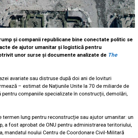
Trump și companii republicane bine conectate politic se
acte de ajutor umanitar și logistică pentru
otrivit unor surse și documente analizate de
The
Gazei avariate sau distruse după doi ani de lovituri
urmează – estimat de Națiunile Unite la 70 de miliarde de
 pentru companiile specializate în construcții, demolări,
 pe termen lung pentru reconstrucție sau ajutor umanitar: un
p, a fost aprobat de ONU pentru administrarea teritoriului,
a, mandatul noului Centru de Coordonare Civil-Militară