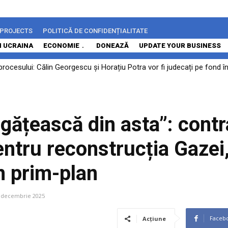
 PROJECTS
POLITICĂ DE CONFIDENȚIALITATE
N UCRAINA
ECONOMIE
DONEAZĂ
UPDATE YOUR BUSINESS
cesului: Călin Georgescu și Horațiu Potra vor fi judecați pe fond în do
„Diaspora investește acasă”. Românii din străinătate pot obține finan
gățească din asta”: contr
entru reconstrucția Gazei
în prim-plan
 decembrie 2025
Faceb
Acțiune