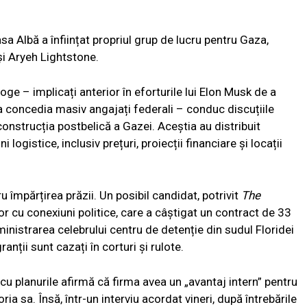
sa Albă a înființat propriul grup de lucru pentru Gaza,
i Aryeh Lightstone.
Doge – implicați anterior în eforturile lui Elon Musk de a
a concedia masiv angajați federali – conduc discuțiile
construcția postbelică a Gazei. Aceștia au distribuit
 logistice, inclusiv prețuri, proiecții financiare și locații
împărțirea prăzii. Un posibil candidat, potrivit
The
r cu conexiuni politice, care a câștigat un contract de 33
ministrarea celebrului centru de detenție din sudul Floridei
anții sunt cazați în corturi și rulote.
u planurile afirmă că firma avea un „avantaj intern” pentru
ria sa. Însă, într-un interviu acordat vineri, după întrebările