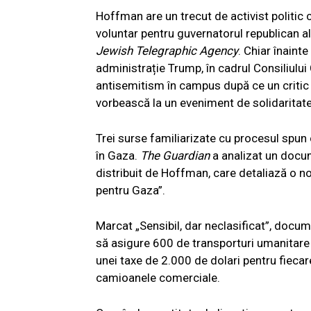
Hoffman are un trecut de activist politic 
voluntar pentru guvernatorul republican al 
Jewish Telegraphic Agency
. Chiar înaint
administrație Trump, în cadrul Consiliului 
antisemitism în campus după ce un critic p
vorbească la un eveniment de solidaritat
Trei surse familiarizate cu procesul spun
în Gaza.
The Guardian
a analizat un docum
distribuit de Hoffman, care detaliază o n
pentru Gaza”.
Marcat „Sensibil, dar neclasificat”, docu
să asigure 600 de transporturi umanitare
unei taxe de 2.000 de dolari pentru fieca
camioanele comerciale.