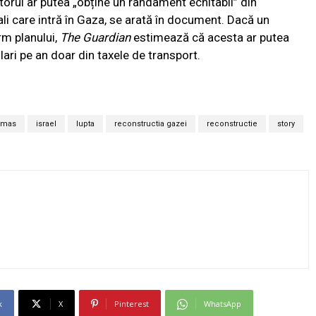
torul ar putea „obține un randament echitabil” din
ali care intră în Gaza, se arată în document. Dacă un
rm planului,
The Guardian
estimează că acesta ar putea
lari pe an doar din taxele de transport.
amas
israel
lupta
reconstructia gazei
reconstructie
story
k
X
Pinterest
WhatsApp