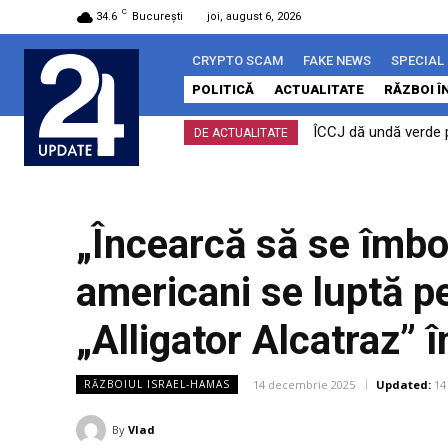
C
34.6
București
joi, august 6, 2026
CRYPTO SCAM
FAKE NEWS
SPECIAL
POLITICĂ
ACTUALITATE
RĂZBOI Î
ÎCCJ dă undă verde pro
Guvernul lansează 
DE ACTUALITATE
constituționale
„Încearcă să se îmbo
americani se luptă p
„Alligator Alcatraz” 
14 decembrie 2025
Updated:
14
RĂZBOIUL ISRAEL-HAMAS
By
Vlad