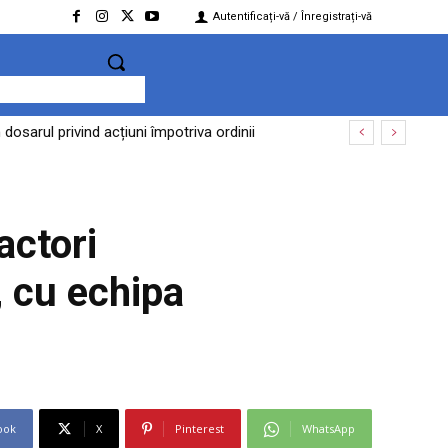
Autentificați-vă / Înregistrați-vă
sarul privind acțiuni împotriva ordinii
țări de până la 200.000 de euro
actori
, cu echipa
ook
X
Pinterest
WhatsApp