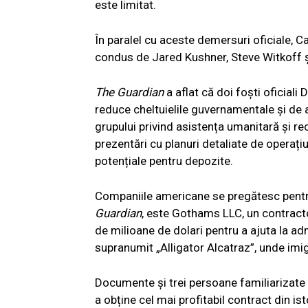
este limitat.
În paralel cu aceste demersuri oficiale, Ca
condus de Jared Kushner, Steve Witkoff ș
The Guardian
a aflat că doi foști oficiali 
reduce cheltuielile guvernamentale și de 
grupului privind asistența umanitară și re
prezentări cu planuri detaliate de operațiuni
potențiale pentru depozite.
Companiile americane se pregătesc pentru 
Guardian
, este Gothams LLC, un contracto
de milioane de dolari pentru a ajuta la ad
supranumit „Alligator Alcatraz”, unde imigr
Documente și trei persoane familiarizate c
a obține cel mai profitabil contract din isto