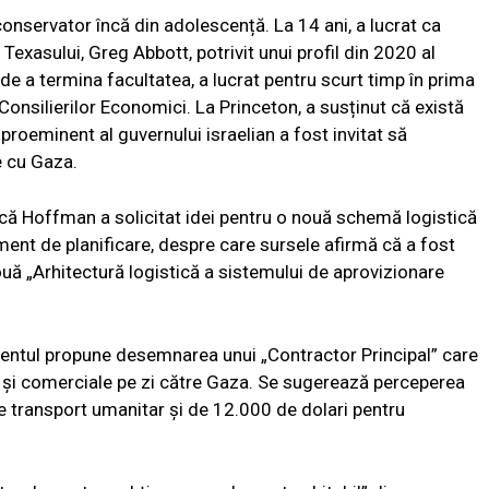
conservator încă din adolescență. La 14 ani, a lucrat ca
Texasului, Greg Abbott, potrivit unui profil din 2020 al
e de a termina facultatea, a lucrat pentru scurt timp în prima
Consilierilor Economici. La Princeton, a susținut că există
roeminent al guvernului israelian a fost invitat să
e cu Gaza.
 că Hoffman a solicitat idei pentru o nouă schemă logistică
ent de planificare, despre care sursele afirmă că a fost
ouă „Arhitectură logistică a sistemului de aprovizionare
mentul propune desemnarea unui „Contractor Principal” care
 și comerciale pe zi către Gaza. Se sugerează perceperea
re transport umanitar și de 12.000 de dolari pentru