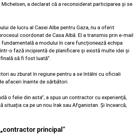
 Michelsen, a declarat că a reconsiderat participarea și se
lui de lucru al Casei Albe pentru Gaza, nu a oferit
 procesul coordonat de Casa Albă. El a transmis prin e-mail
re fundamentală a modului în care funcționează echipa
ntr-o fază incipientă de planificare și există multe idei și
inală să fi fost luată”.
ori au zburat în regiune pentru a se întâlni cu oficiali
de afaceri înainte de sărbători.
ndă o felie din asta”, a spus un contractor cu experiență,
ă situația ca pe un nou Irak sau Afganistan. Și încearcă,
 „contractor principal”