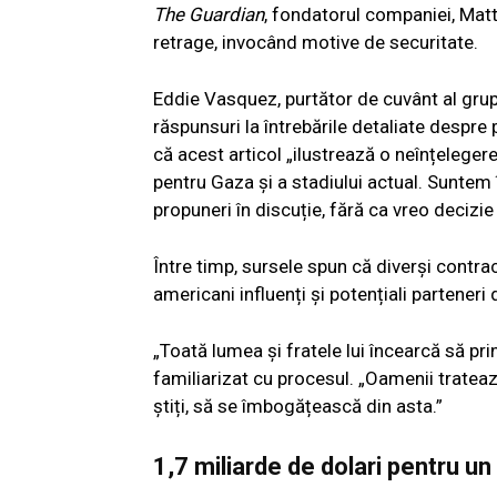
The Guardian
, fondatorul companiei, Matt
retrage, invocând motive de securitate.
Eddie Vasquez, purtător de cuvânt al grupu
răspunsuri la întrebările detaliate despre
că acest articol „ilustrează o neînțelege
pentru Gaza și a stadiului actual. Suntem î
propuneri în discuție, fără ca vreo decizie f
Între timp, sursele spun că diverși contract
americani influenți și potențiali parteneri 
„Toată lumea și fratele lui încearcă să pri
familiarizat cu procesul. „Oamenii trateaz
știți, să se îmbogățească din asta.”
1,7 miliarde de dolari pentru un