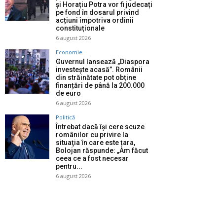
și Horațiu Potra vor fi judecați
pe fond în dosarul privind
acțiuni împotriva ordinii
constituționale
6 august 2026
Economie
Guvernul lansează „Diaspora
investește acasă”. Românii
din străinătate pot obține
finanțări de până la 200.000
de euro
6 august 2026
Politică
Întrebat dacă își cere scuze
românilor cu privire la
situaţia în care este țara,
Bolojan răspunde: „Am făcut
ceea ce a fost necesar
pentru...
6 august 2026