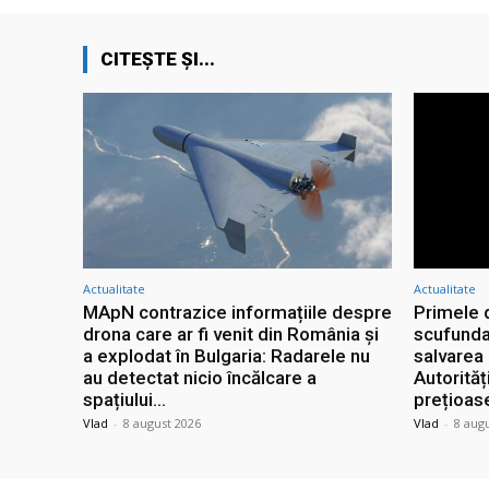
CITEȘTE ȘI...
Actualitate
Actualitate
MApN contrazice informațiile despre
Primele 
drona care ar fi venit din România și
scufunda
a explodat în Bulgaria: Radarele nu
salvarea 
au detectat nicio încălcare a
Autorităț
spațiului...
prețioas
Vlad
-
8 august 2026
Vlad
-
8 aug