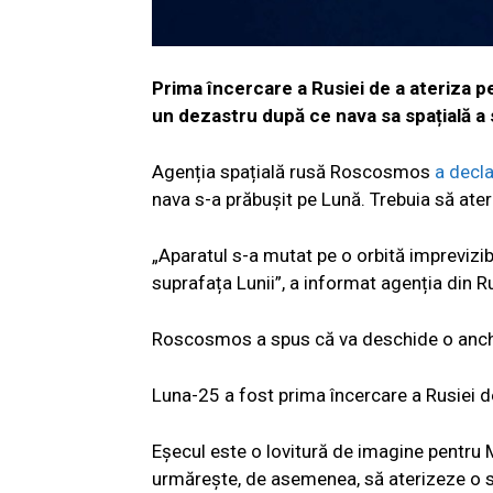
Prima încercare a Rusiei de a ateriza p
un dezastru după ce nava sa spațială a 
Agenția spațială rusă Roscosmos
a decl
nava s-a prăbușit pe Lună. Trebuia să ateri
„Aparatul s-a mutat pe o orbită imprevizibi
suprafața Lunii”, a informat agenția din R
Roscosmos a spus că va deschide o anchetă
Luna-25 a fost prima încercare a Rusiei d
Eșecul este o lovitură de imagine pentru 
urmărește, de asemenea, să aterizeze o s