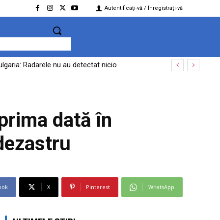
Autentificați-vă / Înregistrați-vă
lgaria: Radarele nu au detectat nicio
prima dată în
dezastru
ook
X
Pinterest
WhatsApp