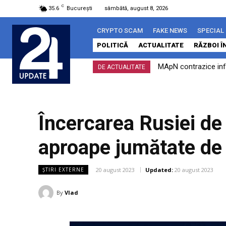
C
35.6
București
sâmbătă, august 8, 2026
CRYPTO SCAM
FAKE NEWS
SPECIAL
POLITICĂ
ACTUALITATE
RĂZBOI Î
MApN contrazice info
DE ACTUALITATE
încălcare a spațiului..
Încercarea Rusiei de
aproape jumătate de 
20 august 2023
Updated:
20 august 2023
ȘTIRI EXTERNE
By
Vlad