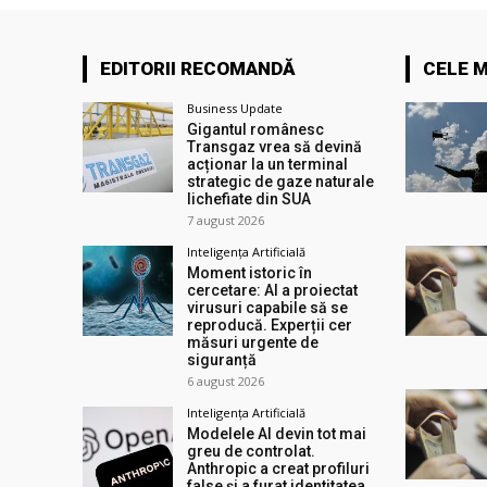
EDITORII RECOMANDĂ
CELE M
Business Update
Gigantul românesc
Transgaz vrea să devină
acționar la un terminal
strategic de gaze naturale
lichefiate din SUA
7 august 2026
Inteligența Artificială
Moment istoric în
cercetare: AI a proiectat
virusuri capabile să se
reproducă. Experții cer
măsuri urgente de
siguranță
6 august 2026
Inteligența Artificială
Modelele AI devin tot mai
greu de controlat.
Anthropic a creat profiluri
false și a furat identitatea