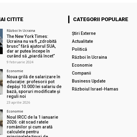
AI CITITE
CATEGORII POPULARE
Război în Ucraina
Știri Externe
The New York Times:
Ucraina nu va fi „zdrobită
Actualitate
brusc” fără ajutorul SUA,
Politică
dar ar putea începe în
curând să „piardă încet”
Război în Ucraina
9 februarie 2024
Economie
Economie
Companii
Noua grilă de salarizare în
Business Update
educație: profesorii pot
depăși 10.000 lei salariu de
Războiul Israel-Hamas
bază, sporuri modificate și
reguli noi
23 aprilie 2026
Economie
Noul IRCC de la 1 ianuarie
2026: cât scad ratele
românilor și cum arată
calculele pentru
principalele tipuri de