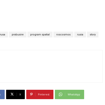
 rusa
prabusire
program spatial
roscosmos
rusia
story
k
X
Pinterest
WhatsApp