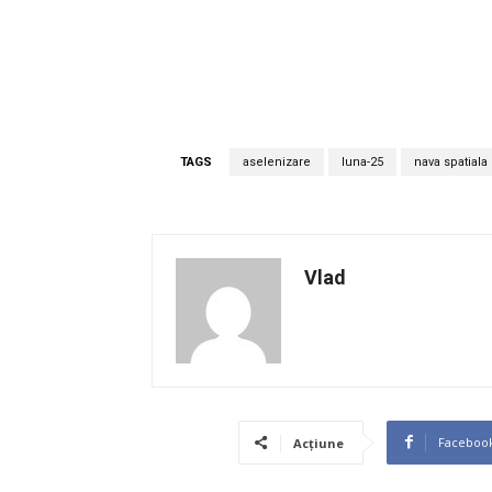
TAGS
aselenizare
luna-25
nava spatiala
Vlad
Faceboo
Acțiune