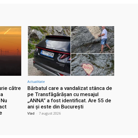
Actualitate
rie către
Bărbatul care a vandalizat stânca de
za
pe Transfăgărășan cu mesajul
: Nu
„ANNA” a fost identificat. Are 55 de
act
ani și este din București
e
Vlad
-
7 august 2026