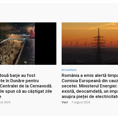
Actualitate
două barje au fost
România a emis alertă timpu
te în Dunăre pentru
Comisia Europeană din cau
Centralei de la Cernavodă.
secetei. Ministerul Energiei
ile spun că au câștigat zile
există, deocamdată, un imp
e
asupra pieței de electricitat
ust 2026
Vlad
-
7 august 2026