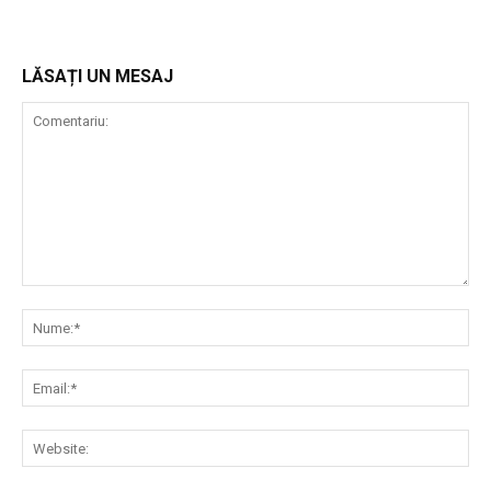
LĂSAȚI UN MESAJ
Comentariu:
Nu
Ema
Web