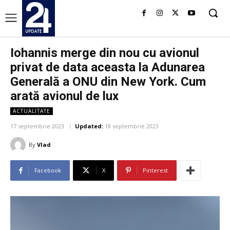
Iohannis merge din nou cu avionul
privat de data aceasta la Adunarea
Generală a ONU din New York. Cum
arată avionul de lux
ACTUALITATE
17 septembrie 2023
Updated:
18 septembrie 2023
By
Vlad
Facebook
X
Pinterest