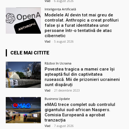
Vlad
-
6 august 2026
Inteligența Artificială
Modelele AI devin tot mai greu de
controlat. Anthropic a creat profiluri
false și a furat identitatea unor
persoane într-o tentativă de atac
cibernetic
Vlad
-
5 august 2026
CELE MAI CITITE
Război în Ucraina
Povestea tragica a mamei care își
așteaptă fiul din captivitatea
rusească. Mii de prizonieri ucraineni
sunt dispăruți
Vlad
-
21 decembrie 2023
Business Update
eMAG trece complet sub controlul
gigantului sud-african Naspers.
Comisia Europeană a aprobat
tranzacția
Vlad
-
7 august 2026