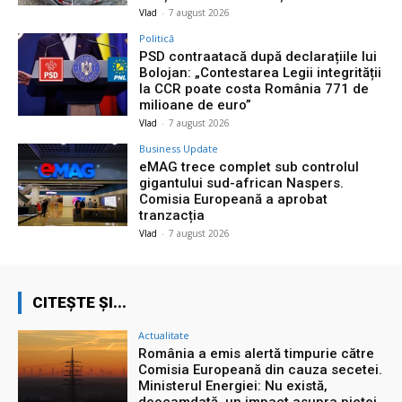
Vlad
-
7 august 2026
Politică
PSD contraatacă după declarațiile lui
Bolojan: „Contestarea Legii integrității
la CCR poate costa România 771 de
milioane de euro”
Vlad
-
7 august 2026
Business Update
eMAG trece complet sub controlul
gigantului sud-african Naspers.
Comisia Europeană a aprobat
tranzacția
Vlad
-
7 august 2026
CITEȘTE ȘI...
Actualitate
România a emis alertă timpurie către
Comisia Europeană din cauza secetei.
Ministerul Energiei: Nu există,