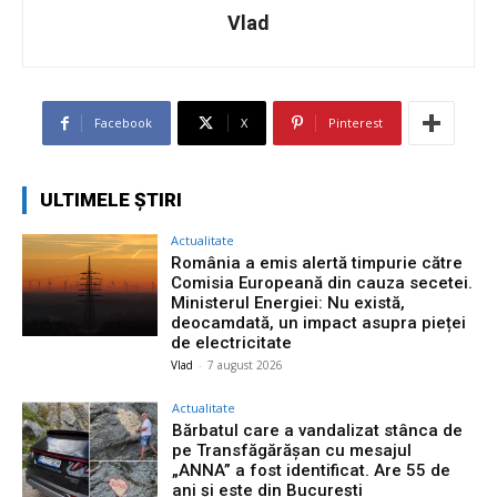
Vlad
Facebook
X
Pinterest
ULTIMELE ȘTIRI
Actualitate
România a emis alertă timpurie către
Comisia Europeană din cauza secetei.
Ministerul Energiei: Nu există,
deocamdată, un impact asupra pieței
de electricitate
Vlad
-
7 august 2026
Actualitate
Bărbatul care a vandalizat stânca de
pe Transfăgărășan cu mesajul
„ANNA” a fost identificat. Are 55 de
ani și este din București