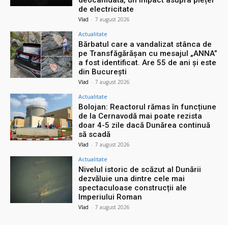
deocamdată, un impact asupra pieței
de electricitate
Vlad
-
7 august 2026
Actualitate
Bărbatul care a vandalizat stânca de
pe Transfăgărășan cu mesajul „ANNA”
a fost identificat. Are 55 de ani și este
din București
Vlad
-
7 august 2026
Actualitate
Bolojan: Reactorul rămas în funcțiune
de la Cernavodă mai poate rezista
doar 4-5 zile dacă Dunărea continuă
să scadă
Vlad
-
7 august 2026
Actualitate
Nivelul istoric de scăzut al Dunării
dezvăluie una dintre cele mai
spectaculoase construcții ale
Imperiului Roman
Vlad
-
7 august 2026