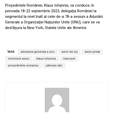
Preşedintele României, Klaus Iohannis, va conduce, în
perioada 18-22 septembrie 2023, delegaţia României la
segmentul la nivel înalt al celei de-a 78-a sesiuni a Adunării
Generale a Organizaţiei Naţiunilor Unite (ONU), care se va
desfăşura la New York, Statele Unite ale Americii.
TAGS
adunarea generala a onu
avion de lux
avion privat
inchiriere avion
klaus iohannis
new york
presedintele romaniei
ultimele stiri