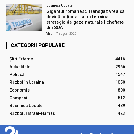
Business Update
Gigantul românesc Transgaz vrea să
devină acționar la un terminal
strategic de gaze naturale lichefiate
din SUA
Vlad
-
7 august 2026
CATEGORII POPULARE
Știri Externe
4416
Actualitate
2966
Politică
1547
Război în Ucraina
1050
Economie
800
Companii
512
Business Update
489
Războiul Israel-Hamas
423