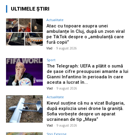
ULTIMELE ȘTIRI
Actualitate
Atac cu topoare asupra unei
ambulanțe în Cluj, după un zvon viral
pe TikTok despre o „ambulanță care
fură copii”
Vlad
-
9 august 2026
Sport
The Telegraph: UEFA a plătit o sumă
de șase cifre presupusei amante a lui
Gianni Infantino în perioada în care
acesta a lucrat în...
Vlad
-
9 august 2026
Actualitate
Kievul susține că nu a vizat Bulgaria,
după explozia unei drone la graniță.
Sofia vorbește despre un aparat
ucrainean de tip „Maya”
Vlad
-
9 august 2026
Știri Externe