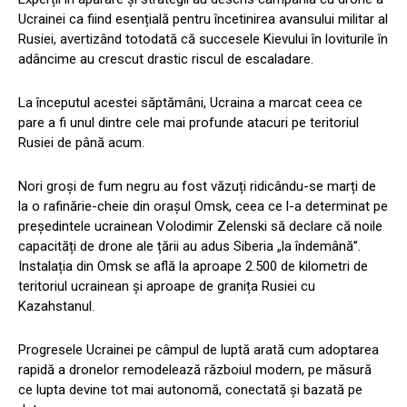
Ucrainei ca fiind esențială pentru încetinirea avansului militar al
Rusiei, avertizând totodată că succesele Kievului în loviturile în
adâncime au crescut drastic riscul de escaladare.
La începutul acestei săptămâni, Ucraina a marcat ceea ce
pare a fi unul dintre cele mai profunde atacuri pe teritoriul
Rusiei de până acum.
Nori groși de fum negru au fost văzuți ridicându-se marți de
la o rafinărie-cheie din orașul Omsk, ceea ce l-a determinat pe
președintele ucrainean Volodimir Zelenski să declare că noile
capacități de drone ale țării au adus Siberia „la îndemână”.
Instalația din Omsk se află la aproape 2.500 de kilometri de
teritoriul ucrainean și aproape de granița Rusiei cu
Kazahstanul.
Progresele Ucrainei pe câmpul de luptă arată cum adoptarea
rapidă a dronelor remodelează războiul modern, pe măsură
ce lupta devine tot mai autonomă, conectată și bazată pe