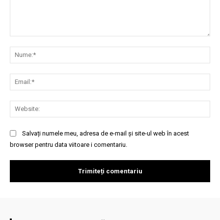
Comentariu:
Nu
Ema
Web
Salvați numele meu, adresa de e-mail și site-ul web în acest
browser pentru data viitoare i comentariu.