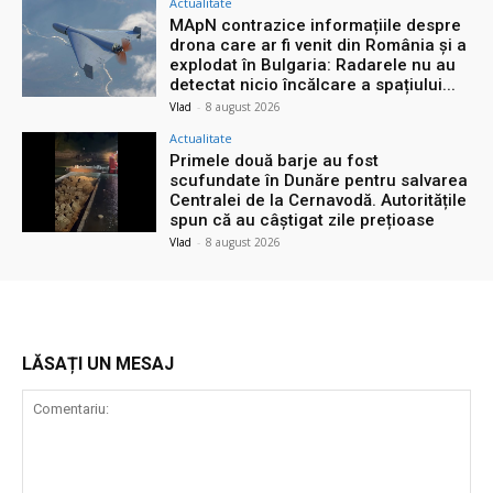
Actualitate
MApN contrazice informațiile despre
drona care ar fi venit din România și a
explodat în Bulgaria: Radarele nu au
detectat nicio încălcare a spațiului...
Vlad
-
8 august 2026
Actualitate
Primele două barje au fost
scufundate în Dunăre pentru salvarea
Centralei de la Cernavodă. Autoritățile
spun că au câștigat zile prețioase
Vlad
-
8 august 2026
LĂSAȚI UN MESAJ