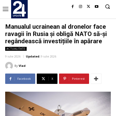
Manualul ucrainean al dronelor face
ravagii în Rusia și obligă NATO să-și
regândească investițiile în apărare
ACTUALITATE
9 iulie 2026
Updated:
9 iulie 2026
By
Vlad
Facebook
X
Pinterest