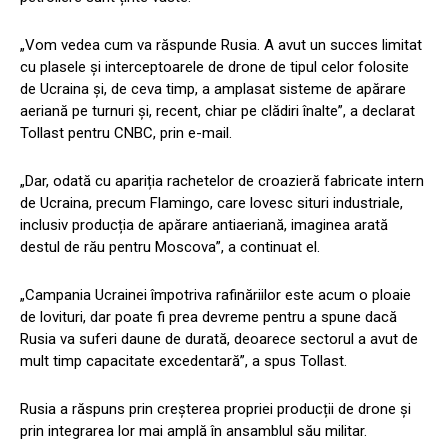
„Vom vedea cum va răspunde Rusia. A avut un succes limitat
cu plasele și interceptoarele de drone de tipul celor folosite
de Ucraina și, de ceva timp, a amplasat sisteme de apărare
aeriană pe turnuri și, recent, chiar pe clădiri înalte”, a declarat
Tollast pentru CNBC, prin e-mail.
„Dar, odată cu apariția rachetelor de croazieră fabricate intern
de Ucraina, precum Flamingo, care lovesc situri industriale,
inclusiv producția de apărare antiaeriană, imaginea arată
destul de rău pentru Moscova”, a continuat el.
„Campania Ucrainei împotriva rafinăriilor este acum o ploaie
de lovituri, dar poate fi prea devreme pentru a spune dacă
Rusia va suferi daune de durată, deoarece sectorul a avut de
mult timp capacitate excedentară”, a spus Tollast.
Rusia a răspuns prin creșterea propriei producții de drone și
prin integrarea lor mai amplă în ansamblul său militar.