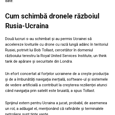
date.
Cum schimbă dronele războiul
Rusia-Ucraina
Două lucruri s-au schimbat și au permis Ucrainei să
accelereze loviturile cu drone cu rază lungă adânc în teritoriul
Rusiei, potrivit lui Bob Tollast, cercetător în domeniul
războiului terestru la Royal United Services Institute, un think
tank de apărare și securitate din Londra.
Un efort concertat al forțelor ucrainene de a crește producția
și de a îmbunătăți navigația inerțială, software-ul și sistemele
de vedere artificială a contribuit la creșterea rezilienței atunci
când navigația prin satelit este bruiată, a spus Tollast.
Sprijinul extern pentru Ucraina a jucat, probabil, de asemenea
un rol, a adăugat el, menționând că rafinăriile și terminalele
petroliere sunt ținte vaste.