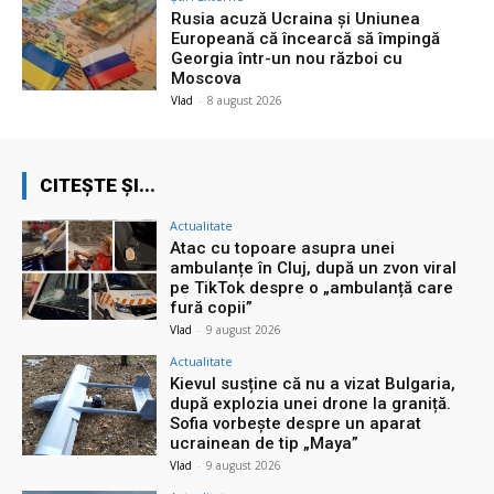
Rusia acuză Ucraina și Uniunea
Europeană că încearcă să împingă
Georgia într-un nou război cu
Moscova
Vlad
-
8 august 2026
CITEȘTE ȘI...
Actualitate
Atac cu topoare asupra unei
ambulanțe în Cluj, după un zvon viral
pe TikTok despre o „ambulanță care
fură copii”
Vlad
-
9 august 2026
Actualitate
Kievul susține că nu a vizat Bulgaria,
după explozia unei drone la graniță.
Sofia vorbește despre un aparat
ucrainean de tip „Maya”
Vlad
-
9 august 2026