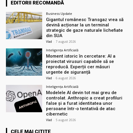
EDITORII RECOMANDĂ
Business Update
Gigantul românesc Transgaz vrea să
devină acționar la un terminal
strategic de gaze naturale lichefiate
din SUA
Vlad
-
7 august 2026
Inteligența Artificială
Moment istoric în cercetare: AI a
proiectat virusuri capabile să se
reproducă. Experții cer măsuri
urgente de siguranță
Vlad
-
6 august 2026
Inteligența Artificială
Modelele AI devin tot mai greu de
controlat. Anthropic a creat profiluri
false și a furat identitatea unor
persoane într-o tentativă de atac
cibernetic
Vlad
-
5 august 2026
CELE MAI CITITE