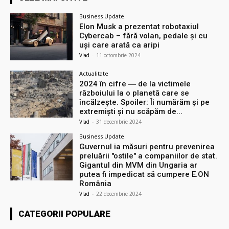
Business Update
Elon Musk a prezentat robotaxiul
Cyberсab – fără volan, pedale și cu
uși care arată ca aripi
Vlad
-
11 octombrie 2024
Actualitate
2024 în cifre ― de la victimele
războiului la o planetă care se
încălzește. Spoiler: Îi numărăm și pe
extremiști și nu scăpăm de...
Vlad
-
31 decembrie 2024
Business Update
Guvernul ia măsuri pentru prevenirea
preluării ″ostile″ a companiilor de stat.
Gigantul din MVM din Ungaria ar
putea fi impedicat să cumpere E.ON
România
Vlad
-
22 decembrie 2024
CATEGORII POPULARE