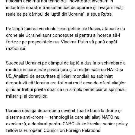
Folosim cele mai noi tehnologii inovatoare, investim în
industriile noastre transatlantice de apărare și învățăm lecții
reale de pe câmpul de luptă din Ucraina”, a spus Rutte.
Pe lângă tăierea veniturilor energetice ale Rusiei, atacurile cu
drone ale Ucrainei sunt concepute și pentru a încerca să-l
forțeze pe președintele rus Vladimir Putin să pună capăt
războiului.
Succesul Ucrainei pe câmpul de luptă a dus la o schimbare a
modului în care este privită țara și a relației sale cu NATO și
UE. Analiștii de securitate și liderii mondiali au subliniat
deopotrivă că Ucraina are tot mai mult ceva de oferit aliaților
și nu ar trebui privită doar ca un simplu beneficiar al sprijinului
militar și al donațiilor.
Ucraina câștigă deoarece a devenit foarte bună la drone și
sisteme anti-drone — tehnologii la care alți aliați NATO nu
excelează, a declarat pentru CNBC Ulrike Franke, senior policy
fellow la European Council on Foreign Relations.