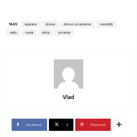
TAGS
aparare
drona
drone ucrainene
investitii
nato
rusia
story
ucraina
Vlad
Facebook
X
Pinterest