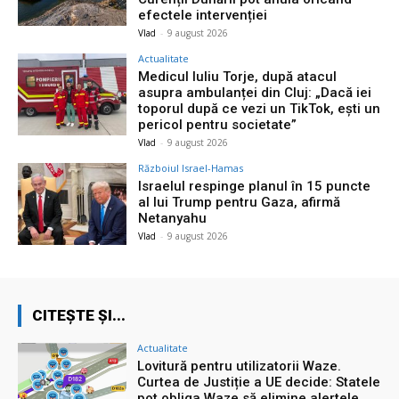
efectele intervenției
Vlad
-
9 august 2026
Actualitate
Medicul Iuliu Torje, după atacul
asupra ambulanței din Cluj: „Dacă iei
toporul după ce vezi un TikTok, ești un
pericol pentru societate”
Vlad
-
9 august 2026
Războiul Israel-Hamas
Israelul respinge planul în 15 puncte
al lui Trump pentru Gaza, afirmă
Netanyahu
Vlad
-
9 august 2026
CITEȘTE ȘI...
Actualitate
Lovitură pentru utilizatorii Waze.
Curtea de Justiție a UE decide: Statele
pot obliga Waze să elimine alertele