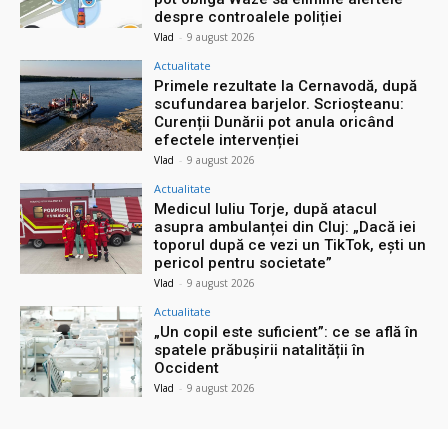
despre controalele poliției
Vlad
-
9 august 2026
Actualitate
Primele rezultate la Cernavodă, după
scufundarea barjelor. Scrioșteanu:
Curenții Dunării pot anula oricând
efectele intervenției
Vlad
-
9 august 2026
Actualitate
Medicul Iuliu Torje, după atacul
asupra ambulanței din Cluj: „Dacă iei
toporul după ce vezi un TikTok, ești un
pericol pentru societate”
Vlad
-
9 august 2026
Actualitate
„Un copil este suficient”: ce se află în
spatele prăbușirii natalității în
Occident
Vlad
-
9 august 2026