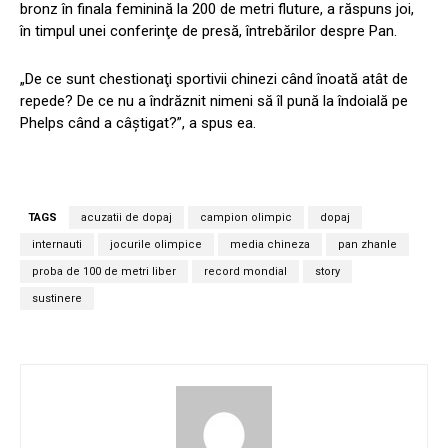
bronz în finala feminină la 200 de metri fluture, a răspuns joi,
în timpul unei conferinţe de presă, întrebărilor despre Pan.
„De ce sunt chestionaţi sportivii chinezi când înoată atât de
repede? De ce nu a îndrăznit nimeni să îl pună la îndoială pe
Phelps când a câştigat?”, a spus ea.
TAGS
acuzatii de dopaj
campion olimpic
dopaj
internauti
jocurile olimpice
media chineza
pan zhanle
proba de 100 de metri liber
record mondial
story
sustinere