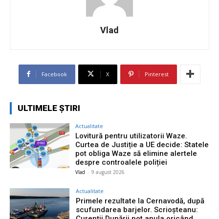
Vlad
Facebook
X
Pinterest
ULTIMELE ȘTIRI
Actualitate
Lovitură pentru utilizatorii Waze.
Curtea de Justiție a UE decide: Statele
pot obliga Waze să elimine alertele
despre controalele poliției
Vlad
-
9 august 2026
Actualitate
Primele rezultate la Cernavodă, după
scufundarea barjelor. Scrioșteanu:
Curenții Dunării pot anula oricând