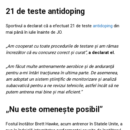
21 de teste antidoping
Sportivul a declarat că a efectuat 21 de teste
antidoping
din
mai până în iulie înainte de JO.
„Am cooperat cu toate procedurile de testare şi am rămas
încrezător că eu concurez corect şi curat”,
a declarat el.
„Am făcut multe antrenamente aerobice şi de anduranţă
pentru a-mi întări tracţiunea în ultima parte. De asemenea,
am adoptat un sistem ştiinţific de monitorizare şi analiză
subacvatică pentru a ne revizui tehnicile, astfel încât să ne
putem antrena mai bine şi mai eficient.”
„Nu este omeneşte posibil”
Fostul înotător Brett Hawke, acum antrenor în Statele Unite, a