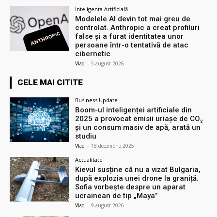
Inteligența Artificială
Modelele AI devin tot mai greu de
controlat. Anthropic a creat profiluri
false și a furat identitatea unor
persoane într-o tentativă de atac
cibernetic
Vlad
-
5 august 2026
CELE MAI CITITE
Business Update
Boom-ul inteligenței artificiale din
2025 a provocat emisii uriașe de CO₂
și un consum masiv de apă, arată un
studiu
Vlad
-
18 decembrie 2025
Actualitate
Kievul susține că nu a vizat Bulgaria,
după explozia unei drone la graniță.
Sofia vorbește despre un aparat
ucrainean de tip „Maya”
Vlad
-
9 august 2026