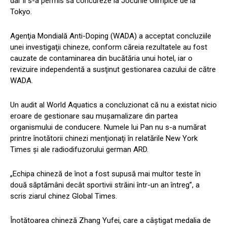
dar li s-a permis să concureze la Jocurile Olimpice de la
Tokyo.
Agenţia Mondială Anti-Doping (WADA) a acceptat concluziile
unei investigaţii chineze, conform căreia rezultatele au fost
cauzate de contaminarea din bucătăria unui hotel, iar o
revizuire independentă a susţinut gestionarea cazului de către
WADA.
Un audit al World Aquatics a concluzionat că nu a existat nicio
eroare de gestionare sau muşamalizare din partea
organismului de conducere. Numele lui Pan nu s-a numărat
printre înotătorii chinezi menţionaţi în relatările New York
Times şi ale radiodifuzorului german ARD.
„Echipa chineză de înot a fost supusă mai multor teste în
două săptămâni decât sportivii străini într-un an întreg”, a
scris ziarul chinez Global Times.
Înotătoarea chineză Zhang Yufei, care a câştigat medalia de