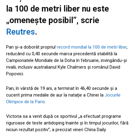
la 100 de metri liber nu este
„omenește posibil”, scrie
Reutres
.
Pan și-a doborât propriul
record mondial la 100 de metri liber
,
reducând cu 0,40 secunde marca precedentă stabilită la
Campionatele Mondiale de la Doha în februarie, invingându-și
rivalii, inclusiv australianul Kyle Chalmers și românul David
Popovici.
Pan, în vârstă de 19 ani, a terminat în 46,40 secunde şi a
cucerit prima medalie de aur la nataţie a Chinei la
Jocurile
Olimpice de la Paris
.
Victoria sa a venit după ce sportivul „a efectuat programe
riguroase de teste antidoping înainte şi în timpul jocurilor, fără
niciun rezultat pozitiv”, a precizat vineri China Daily.