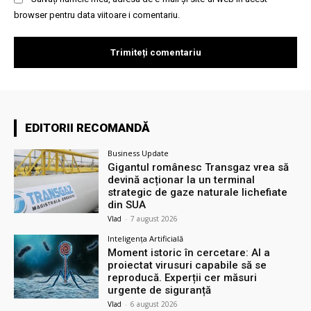
browser pentru data viitoare i comentariu.
EDITORII RECOMANDĂ
Business Update
Gigantul românesc Transgaz vrea să
devină acționar la un terminal
strategic de gaze naturale lichefiate
din SUA
Vlad
-
7 august 2026
Inteligența Artificială
Moment istoric în cercetare: AI a
proiectat virusuri capabile să se
reproducă. Experții cer măsuri
urgente de siguranță
Vlad
-
6 august 2026