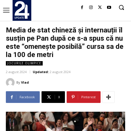
Media de stat chineză și internauții îl
susțin pe Pan după ce s-a spus că nu
este “omeneşte posibilă” cursa sa de
la 100 de metri
JOCURILE OLIMPICE
2 august 2024
Updated:
2 august 2024
By
Vlad
Facebook
X
Pinterest