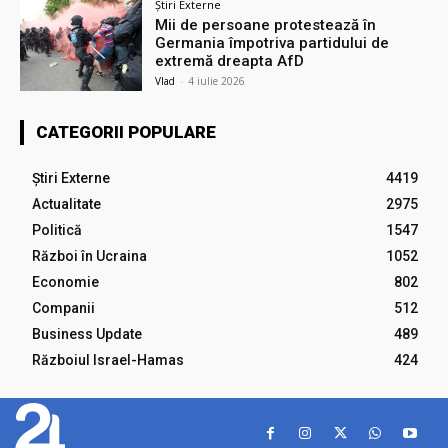
Știri Externe
Mii de persoane protestează în
Germania împotriva partidului de
extremă dreapta AfD
Vlad
-
4 iulie 2026
CATEGORII POPULARE
Știri Externe
4419
Actualitate
2975
Politică
1547
Război în Ucraina
1052
Economie
802
Companii
512
Business Update
489
Războiul Israel-Hamas
424