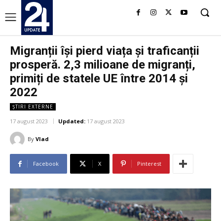
Migranții își pierd viața și traficanții
prosperă. 2,3 milioane de migranți,
primiți de statele UE între 2014 și
2022
ȘTIRI EXTERNE
17 august 2023
Updated:
17 august 2023
By
Vlad
Facebook
X
Pinterest