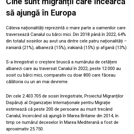
Cine sunt migranții care încearcă
să ajungă în Europa
Câteva naționalități reprezintă o mare parte a oamenilor care
traversează Canalul cu bărci mici. Din 2018 până în 2022, 64%
din totalul sosirilor au avut una dintre cele patru naționalități –
iraniană (21%), albaneză (15%), irakiană (15%) și afgană (13%).
S-a înregistrat o creștere bruscă a numărului de cetățeni
albanezi care au traversat Canalul în 2022, peste 12.000 au
sosit cu bărci mici, comparativ cu doar 800 care făceau
călătoria cu un an mai devreme.
Din cele 2.403.705 de sosiri înregistrate, Proiectul Migranților
Dispăruți al Organizației Internaționale pentru Migrație
estimează că peste 200 de persoane au murit trecând
Canalul, încercând să ajungă în Marea Britanie din 2014, în
timp ce numărul deceselor în Marea Mediterană a fost de
aproximativ 25.750.