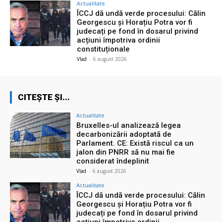
Actualitate
ÎCCJ dă undă verde procesului: Călin
Georgescu și Horațiu Potra vor fi
judecați pe fond în dosarul privind
acțiuni împotriva ordinii
constituționale
Vlad
-
6 august 2026
CITEȘTE ȘI...
Actualitate
Bruxelles-ul analizează legea
decarbonizării adoptată de
Parlament. CE: Există riscul ca un
jalon din PNRR să nu mai fie
considerat îndeplinit
Vlad
-
6 august 2026
Actualitate
ÎCCJ dă undă verde procesului: Călin
Georgescu și Horațiu Potra vor fi
judecați pe fond în dosarul privind