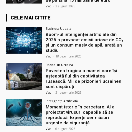
de până la 15 milioane de euro
Vlad
-
3 august 2026
CELE MAI CITITE
Business Update
Boom-ul inteligenței artificiale din
2025 a provocat emisii uriașe de CO₂
și un consum masiv de apă, arată un
studiu
Vlad
-
18 decembrie 2025
Război în Ucraina
Povestea tragica a mamei care își
așteaptă fiul din captivitatea
rusească. Mii de prizonieri ucraineni
sunt dispăruți
Vlad
-
21 decembrie 2023
Inteligența Artificială
Moment istoric în cercetare: AI a
proiectat virusuri capabile să se
reproducă. Experții cer măsuri
urgente de siguranță
Vlad
-
6 august 2026