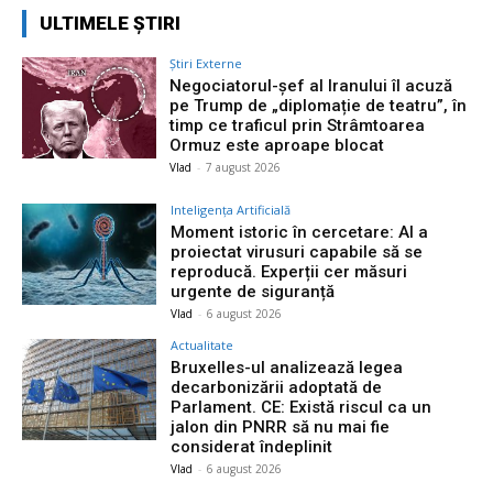
ULTIMELE ȘTIRI
Știri Externe
Negociatorul-șef al Iranului îl acuză
pe Trump de „diplomație de teatru”, în
timp ce traficul prin Strâmtoarea
Ormuz este aproape blocat
Vlad
-
7 august 2026
Inteligența Artificială
Moment istoric în cercetare: AI a
proiectat virusuri capabile să se
reproducă. Experții cer măsuri
urgente de siguranță
Vlad
-
6 august 2026
Actualitate
Bruxelles-ul analizează legea
decarbonizării adoptată de
Parlament. CE: Există riscul ca un
jalon din PNRR să nu mai fie
considerat îndeplinit
Vlad
-
6 august 2026