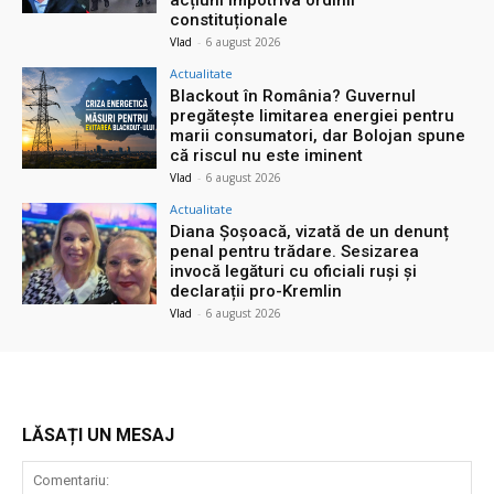
acțiuni împotriva ordinii
constituționale
Vlad
-
6 august 2026
Actualitate
Blackout în România? Guvernul
pregătește limitarea energiei pentru
marii consumatori, dar Bolojan spune
că riscul nu este iminent
Vlad
-
6 august 2026
Actualitate
Diana Șoșoacă, vizată de un denunț
penal pentru trădare. Sesizarea
invocă legături cu oficiali ruși și
declarații pro-Kremlin
Vlad
-
6 august 2026
LĂSAȚI UN MESAJ