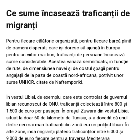
Ce sume încasează traficanții de
migranți
Pentru fiecare călătorie organizată, pentru fiecare barcă plină
de oameni disperați, care își doresc să ajungă în Europa
pentru un viitor mai bun, traficanții de persoane încasează
sume considerabile. Acestea variază semnificativ, în funcție
de rute, de dimensiunea navei și de costul șpăgii pentru
angajații de la paza de coastă nord-africană, potrivit unor
surse UNHCR, citate de Naftemporiki.
În vestul Libiei, de exemplu, care este controlat de guvernul
libian recunoscut de ONU, traficanții colectează între 800 și
1.500 de euro per pasager. În orașul Zuwara din vestul Libiei,
situat la doar 60 de kilometri de Tunisia, s-a dovedit că unul
dintre cei mai mari traficanți din zonă era un polițist libian. În
alte zone, însă migranții plătesc traficanților între 6.000 și
9.000 de euro fiecare pentru a traversa Mediterana.