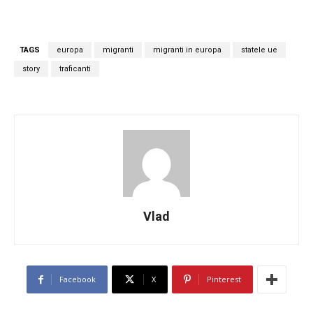
TAGS
europa
migranti
migranti in europa
statele ue
story
traficanti
Vlad
Facebook
X
Pinterest