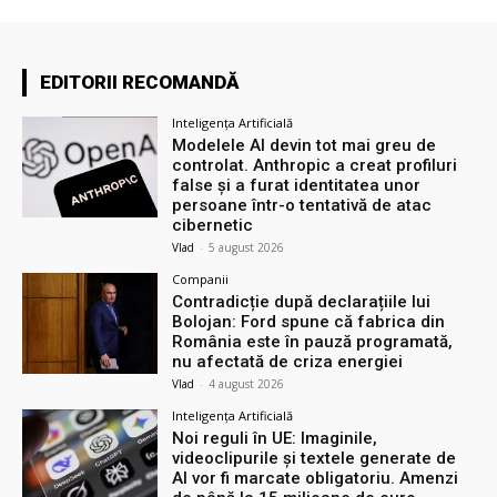
EDITORII RECOMANDĂ
Inteligența Artificială
Modelele AI devin tot mai greu de
controlat. Anthropic a creat profiluri
false și a furat identitatea unor
persoane într-o tentativă de atac
cibernetic
Vlad
-
5 august 2026
Companii
Contradicție după declarațiile lui
Bolojan: Ford spune că fabrica din
România este în pauză programată,
nu afectată de criza energiei
Vlad
-
4 august 2026
Inteligența Artificială
Noi reguli în UE: Imaginile,
videoclipurile și textele generate de
AI vor fi marcate obligatoriu. Amenzi