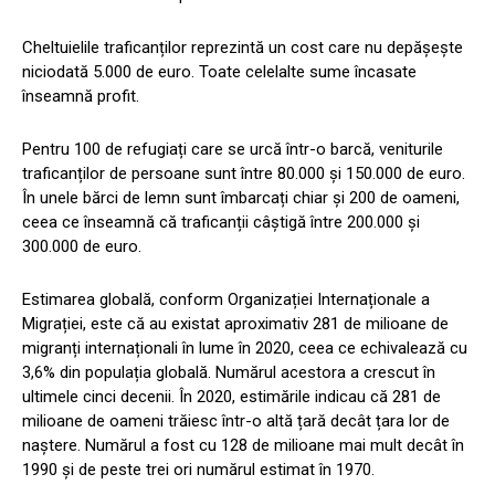
Cheltuielile traficanților reprezintă un cost care nu depășește
niciodată 5.000 de euro. Toate celelalte sume încasate
înseamnă profit.
Pentru 100 de refugiați care se urcă într-o barcă, veniturile
traficanților de persoane sunt între 80.000 și 150.000 de euro.
În unele bărci de lemn sunt îmbarcați chiar și 200 de oameni,
ceea ce înseamnă că traficanții câștigă între 200.000 și
300.000 de euro.
Estimarea globală, conform Organizației Internaționale a
Migrației, este că au existat aproximativ 281 de milioane de
migranți internaționali în lume în 2020, ceea ce echivalează cu
3,6% din populația globală. Numărul acestora a crescut în
ultimele cinci decenii. În 2020, estimările indicau că 281 de
milioane de oameni trăiesc într-o altă țară decât țara lor de
naștere. Numărul a fost cu 128 de milioane mai mult decât în ​​
1990 și de peste trei ori numărul estimat în 1970.