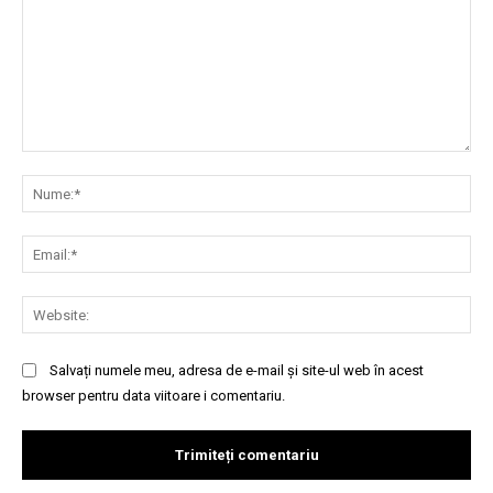
Comentariu:
Nu
Ema
Web
Salvați numele meu, adresa de e-mail și site-ul web în acest
browser pentru data viitoare i comentariu.