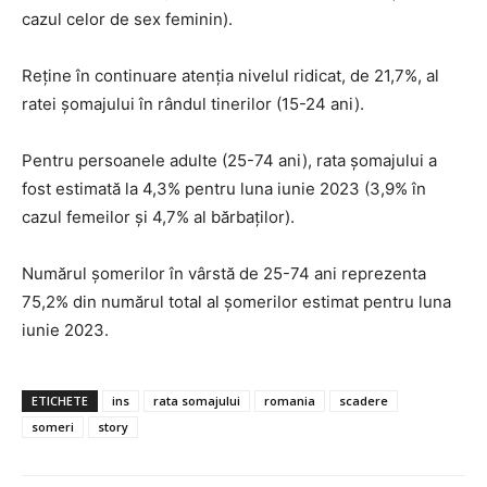
cazul celor de sex feminin).
Reţine în continuare atenţia nivelul ridicat, de 21,7%, al
ratei şomajului în rândul tinerilor (15-24 ani).
Pentru persoanele adulte (25-74 ani), rata şomajului a
fost estimată la 4,3% pentru luna iunie 2023 (3,9% în
cazul femeilor şi 4,7% al bărbaţilor).
Numărul şomerilor în vârstă de 25-74 ani reprezenta
75,2% din numărul total al şomerilor estimat pentru luna
iunie 2023.
ETICHETE
ins
rata somajului
romania
scadere
someri
story