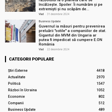
încălzește. Spoiler: Îi numărăm și pe
extremiști și nu scăpăm de...
Vlad
-
31 decembrie 2024
Business Update
Guvernul ia măsuri pentru prevenirea
preluării ″ostile″ a companiilor de stat.
Gigantul din MVM din Ungaria ar
putea fi impedicat să cumpere E.ON
România
Vlad
-
22 decembrie 2024
CATEGORII POPULARE
Știri Externe
4418
Actualitate
2970
Politică
1547
Război în Ucraina
1052
Economie
802
Companii
512
Business Update
489