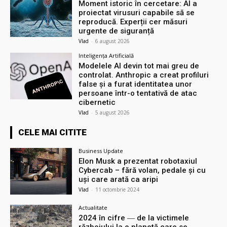
Moment istoric în cercetare: AI a
proiectat virusuri capabile să se
reproducă. Experții cer măsuri
urgente de siguranță
Vlad
-
6 august 2026
Inteligența Artificială
Modelele AI devin tot mai greu de
controlat. Anthropic a creat profiluri
false și a furat identitatea unor
persoane într-o tentativă de atac
cibernetic
Vlad
-
5 august 2026
CELE MAI CITITE
Business Update
Elon Musk a prezentat robotaxiul
Cyberсab – fără volan, pedale și cu
uși care arată ca aripi
Vlad
-
11 octombrie 2024
Actualitate
2024 în cifre ― de la victimele
războiului la o planetă care se