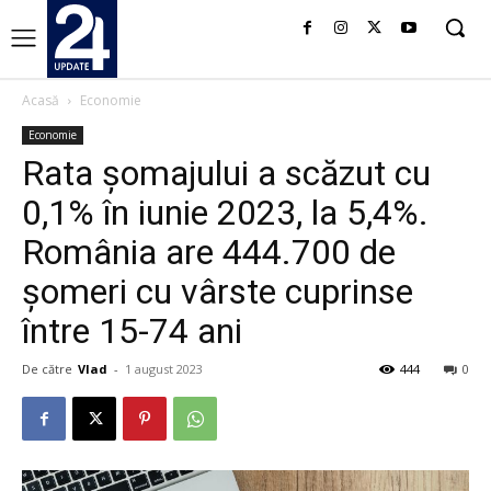
Acasă
Economie
Economie
Rata şomajului a scăzut cu
0,1% în iunie 2023, la 5,4%.
România are 444.700 de
şomeri cu vârste cuprinse
între 15-74 ani
De către
Vlad
-
1 august 2023
444
0