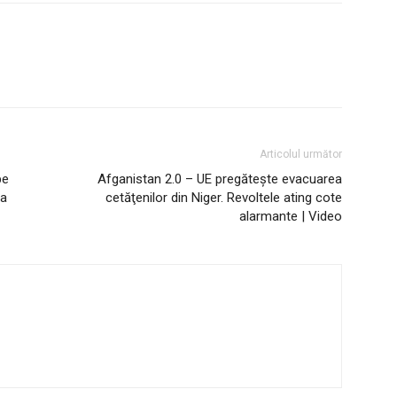
Articolul următor
pe
Afganistan 2.0 – UE pregătește evacuarea
la
cetăţenilor din Niger. Revoltele ating cote
alarmante | Video