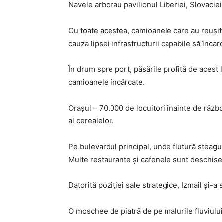
Navele arborau pavilionul Liberiei, Slovaciei 
Cu toate acestea, camioanele care au reuşit 
cauza lipsei infrastructurii capabile să încar
În drum spre port, păsările profită de acest
camioanele încărcate.
Oraşul – 70.000 de locuitori înainte de răz
al cerealelor.
Pe bulevardul principal, unde flutură steagur
Multe restaurante şi cafenele sunt deschise, 
Datorită poziţiei sale strategice, Izmail şi-
O moschee de piatră de pe malurile fluviului