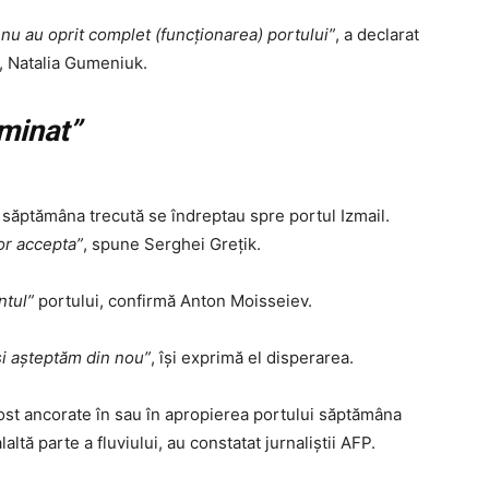
nu au oprit complet (funcţionarea) portului”
, a declarat
, Natalia Gumeniuk.
rminat”
 săptămâna trecută se îndreptau spre portul Izmail.
or accepta”
, spune Serghei Greţik.
ntul”
portului, confirmă Anton Moisseiev.
 şi aşteptăm din nou”
, îşi exprimă el disperarea.
fost ancorate în sau în apropierea portului săptămâna
altă parte a fluviului, au constatat jurnaliştii AFP.