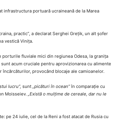
at infrastructura portuară ucraineană de la Marea
raina, practic”, a declarat Serghei Greţik, un alt şofer
a vestică Viniţa.
porturile fluviale mici din regiunea Odesa, la graniţa
il sunt acum cruciale pentru aprovizionarea cu alimente
ror încărcăturilor, provocând blocaje ale camioanelor.
stui lucru”,
sunt
„picături în ocean”
în comparaţie cu
ton Moisseiev.
„Există o mulţime de cereale, dar nu le
: pe 24 iulie, cel de la Reni a fost atacat de Rusia cu