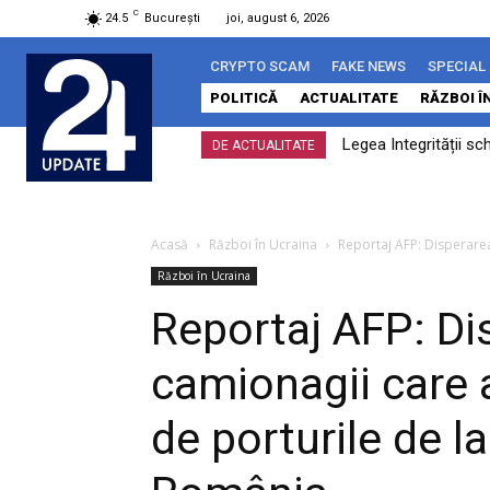
C
24.5
București
joi, august 6, 2026
CRYPTO SCAM
FAKE NEWS
SPECIAL
POLITICĂ
ACTUALITATE
RĂZBOI Î
Legea Integrității sc
DE ACTUALITATE
ar putea Timișoara s
Acasă
Război în Ucraina
Reportaj AFP: Disperarea
Război în Ucraina
Reportaj AFP: Di
camionagii care 
de porturile de l