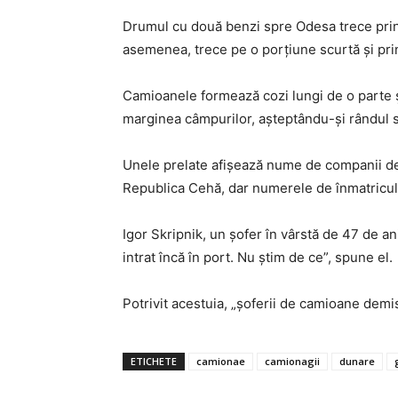
Drumul cu două benzi spre Odesa trece prin
asemenea, trece pe o porţiune scurtă şi pr
Camioanele formează cozi lungi de o parte şi
marginea câmpurilor, aşteptându-şi rândul 
Unele prelate afişează nume de companii de
Republica Cehă, dar numerele de înmatricul
Igor Skripnik, un şofer în vârstă de 47 de an
intrat încă în port. Nu ştim de ce”, spune el.
Potrivit acestuia, „şoferii de camioane demi
ETICHETE
camionae
camionagii
dunare