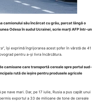
a camionului său încărcat cu grâu, parcat lângă o
nea Odesa în sudul Ucrainei, scrie marţi AFP într-un
ra”
, îşi exprimă îngrijorarea acest şofer în vârstă de 41
ovograd pentru a-şi livra încărcătura.
 de camioane care transportă cereale spre portul sud-
incipala rută de ieşire pentru produsele agricole
pe nave mari. Dar, pe 17 iulie, Rusia a pus capăt unui
a permis exportul a 33 de milioane de tone de cereale