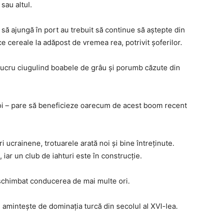
sau altul.
să ajungă în port au trebuit să continue să aştepte din
ce cereale la adăpost de vremea rea, potrivit şoferilor.
 lucru ciugulind boabele de grâu şi porumb căzute din
boi – pare să beneficieze oarecum de acest boom recent
i ucrainene, trotuarele arată noi şi bine întreţinute.
iar un club de iahturi este în construcţie.
a schimbat conducerea de mai multe ori.
 aminteşte de dominaţia turcă din secolul al XVI-lea.