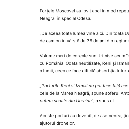
Forţele Moscovei au lovit apoi în mod repet
Neagră, în special Odesa.
„De aceea toată lumea vine aici. Din toată Uc
de camion în vârstă de 36 de ani din regiune
Volume mari de cereale sunt trimise acum în 
cu România. Odată neutilizate, Reni şi Izma
a lumii, ceea ce face dificilă absorbţia tutu
„Porturile Reni şi Izmail nu pot face faţă ace
cele de la Marea Neagră, spune şoferul An
putem scoate din Ucraina”
, a spus el.
Aceste porturi au devenit, de asemenea, ţinte
ajutorul dronelor.