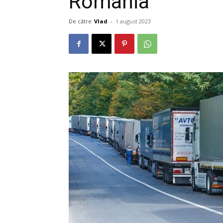
România
De către
Vlad
-
1 august 2023