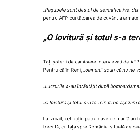
„Pagubele sunt destul de semnificative, dar 
pentru AFP purtătoarea de cuvânt a armatei
„O lovitură şi totul s-a te
Toţi şoferii de camioane intervievaţi de AFP
Pentru că în Reni,
„oamenii spun că nu ne v
„Lucrurile s-au înrăutăţit după bombardame
„O lovitură şi totul s-a terminat, ne aşezăm
La Izmail, cel puţin patru nave de marfă au 
trecută, cu faţa spre România, situată de ceal