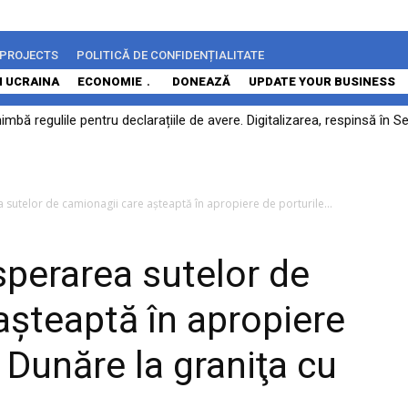
 PROJECTS
POLITICĂ DE CONFIDENȚIALITATE
N UCRAINA
ECONOMIE
DONEAZĂ
UPDATE YOUR BUSINESS
himbă regulile pentru declarațiile de avere. Digitalizarea, respinsă în
ă rămână...
 sutelor de camionagii care așteaptă în apropiere de porturile...
sperarea sutelor de
așteaptă în apropiere
a Dunăre la graniţa cu