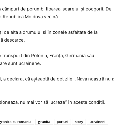
 câmpuri de porumb, floarea-soarelui şi podgorii. De
in Republica Moldova vecină.
 de alta a drumului şi în zonele asfaltate de la
să descarce.
 transport din Polonia, Franţa, Germania sau
are sunt ucrainene.
i, a declarat că aşteaptă de opt zile. „Nava noastră nu a
sionează, nu mai vor să lucreze” în aceste condiţii.
granica cu romania
granita
porturi
story
ucraineni