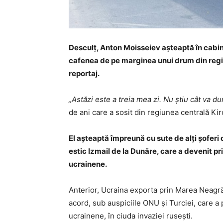
Desculţ, Anton Moisseiev aşteaptă în cabin
cafenea de pe marginea unui drum din regiu
reportaj.
„Astăzi este a treia mea zi. Nu ştiu cât va du
de ani care a sosit din regiunea centrală Kir
El aşteaptă împreună cu sute de alţi şoferi
estic Izmail de la Dunăre, care a devenit pr
ucrainene.
Anterior, Ucraina exporta prin Marea Neagră 
acord, sub auspiciile ONU şi Turciei, care 
ucrainene, în ciuda invaziei ruseşti.