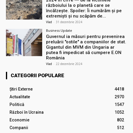
2024 în cifre ― de la victimele
războiului la o planetă care se
încălzește. Spoiler: Îi numărăm și pe
extremiști și nu scăpăm de...
Vlad
-
31 decembrie 2024
Business Update
Guvernul ia măsuri pentru prevenirea
preluării ″ostile″ a companiilor de stat.
Gigantul din MVM din Ungaria ar
putea fi impedicat să cumpere E.ON
România
Vlad
-
22 decembrie 2024
CATEGORII POPULARE
Știri Externe
4418
Actualitate
2970
Politică
1547
Război în Ucraina
1052
Economie
802
Companii
512