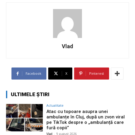
Vlad
Facebook
X
Pinterest
ULTIMELE ȘTIRI
Actualitate
Atac cu topoare asupra unei
ambulanțe în Cluj, după un zvon viral
pe TikTok despre o „ambulanță care
fură copii”
Vlad
-
9 august 2026