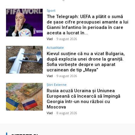
Sport
The Telegraph: UEFA a plătit o sumă
de șase cifre presupusei amante a lui
Gianni Infantino în perioada în care
acesta a lucrat în...
Vlad
-
9 august 2026
Actualitate
Kievul susține că nu a vizat Bulgaria,
după explozia unei drone la graniță.
Sofia vorbește despre un aparat
ucrainean de tip „Maya”
Vlad
-
9 august 2026
Știri Externe
Rusia acuză Ucraina și Uniunea
Europeană că încearcă să împingă
Georgia într-un nou război cu
Moscova
Vlad
-
8 august 2026