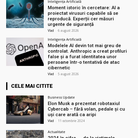
Inteligența Artificială
Moment istoric în cercetare: AI a
proiectat virusuri capabile să se
reproducă. Experții cer măsuri
urgente de siguranță
Vlad
-
6 august 2026
Inteligența Artificială
Modelele AI devin tot mai greu de
controlat. Anthropic a creat profiluri
false și a furat identitatea unor
persoane într-o tentativă de atac
cibernetic
Vlad
-
5 august 2026
CELE MAI CITITE
Business Update
Elon Musk a prezentat robotaxiul
Cyberсab – fără volan, pedale și cu
uși care arată ca aripi
Vlad
-
11 octombrie 2024
Actualitate