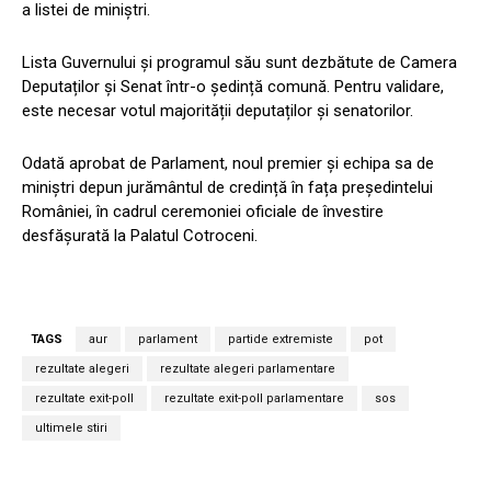
a listei de miniștri.
Lista Guvernului și programul său sunt dezbătute de Camera
Deputaților și Senat într-o ședință comună. Pentru validare,
este necesar votul majorității deputaților și senatorilor.
Odată aprobat de Parlament, noul premier și echipa sa de
miniștri depun jurământul de credință în fața președintelui
României, în cadrul ceremoniei oficiale de învestire
desfășurată la Palatul Cotroceni.
TAGS
aur
parlament
partide extremiste
pot
rezultate alegeri
rezultate alegeri parlamentare
rezultate exit-poll
rezultate exit-poll parlamentare
sos
ultimele stiri