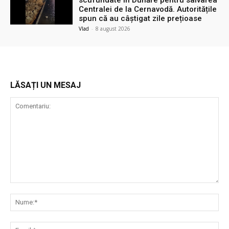
Centralei de la Cernavodă. Autoritățile
spun că au câștigat zile prețioase
Vlad
-
8 august 2026
LĂSAȚI UN MESAJ
Comentariu:
Nu
Ema