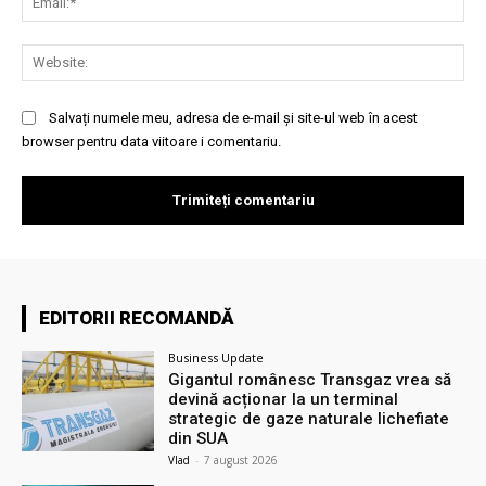
Web
Salvați numele meu, adresa de e-mail și site-ul web în acest
browser pentru data viitoare i comentariu.
EDITORII RECOMANDĂ
Business Update
Gigantul românesc Transgaz vrea să
devină acționar la un terminal
strategic de gaze naturale lichefiate
din SUA
Vlad
-
7 august 2026