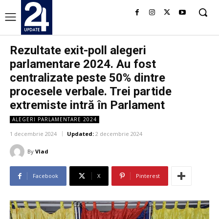
Rezultate exit-poll alegeri
parlamentare 2024. Au fost
centralizate peste 50% dintre
procesele verbale. Trei partide
extremiste intră în Parlament
ALEGERI PARLAMENTARE 2024
1 decembrie 2024
Updated:
2 decembrie 2024
By
Vlad
Facebook
X
Pinterest