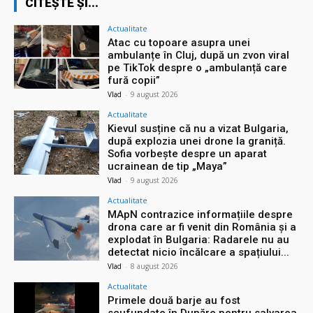
CITEȘTE ȘI...
Actualitate
Atac cu topoare asupra unei
ambulanțe în Cluj, după un zvon viral
pe TikTok despre o „ambulanță care
fură copii”
Vlad
-
9 august 2026
Actualitate
Kievul susține că nu a vizat Bulgaria,
după explozia unei drone la graniță.
Sofia vorbește despre un aparat
ucrainean de tip „Maya”
Vlad
-
9 august 2026
Actualitate
MApN contrazice informațiile despre
drona care ar fi venit din România și a
explodat în Bulgaria: Radarele nu au
detectat nicio încălcare a spațiului...
Vlad
-
8 august 2026
Actualitate
Primele două barje au fost
scufundate în Dunăre pentru salvarea