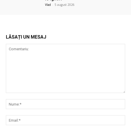
Vlad
-
5 august 2026
LĂSAȚI UN MESAJ
Comentariu:
Nu
Ema