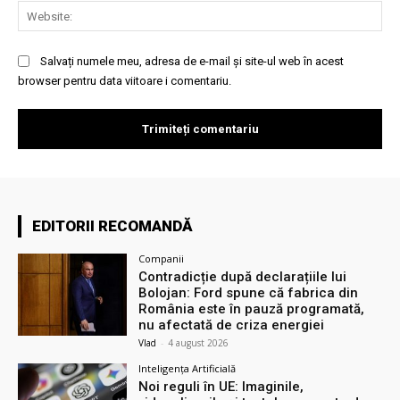
Web
Salvați numele meu, adresa de e-mail și site-ul web în acest
browser pentru data viitoare i comentariu.
EDITORII RECOMANDĂ
Companii
Contradicție după declarațiile lui
Bolojan: Ford spune că fabrica din
România este în pauză programată,
nu afectată de criza energiei
Vlad
-
4 august 2026
Inteligența Artificială
Noi reguli în UE: Imaginile,