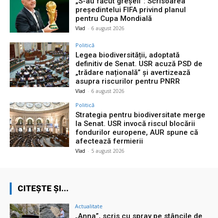
„S-au făcut greșeli”: Scrisoarea
președintelui FIFA privind planul
pentru Cupa Mondială
Vlad
-
6 august 2026
Politică
Legea biodiversității, adoptată
definitiv de Senat. USR acuză PSD de
„trădare națională” și avertizează
asupra riscurilor pentru PNRR
Vlad
-
6 august 2026
Politică
Strategia pentru biodiversitate merge
la Senat. USR invocă riscul blocării
fondurilor europene, AUR spune că
afectează fermierii
Vlad
-
5 august 2026
CITEȘTE ȘI...
Actualitate
„Anna”, scris cu spray pe stâncile de