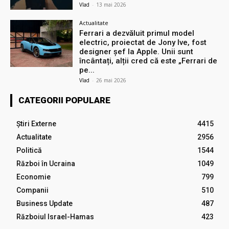
Vlad
-
13 mai 2026
Actualitate
Ferrari a dezvăluit primul model
electric, proiectat de Jony Ive, fost
designer șef la Apple. Unii sunt
încântați, alții cred că este „Ferrari de
pe...
Vlad
-
26 mai 2026
CATEGORII POPULARE
Știri Externe
4415
Actualitate
2956
Politică
1544
Război în Ucraina
1049
Economie
799
Companii
510
Business Update
487
Războiul Israel-Hamas
423