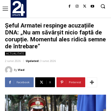
Șeful Armatei respinge acuzațiile
DNA: „Nu am săvârșit nicio faptă de
corupție. Momentul ales ridică semne
de întrebare”
ACTUALITATE
2 iunie 2026
Updated:
3 iunie 2026
By
Vlad
Facebook
X
Pinterest