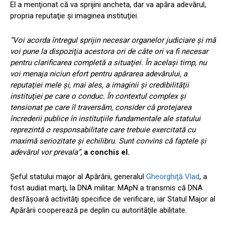
El a menţionat că va sprijini ancheta, dar va apăra adevărul,
propria reputaţie şi imaginea instituţiei.
”Voi acorda întregul sprijin necesar organelor judiciare şi mă
voi pune la dispoziţia acestora ori de câte ori va fi necesar
pentru clarificarea completă a situaţiei. În acelaşi timp, nu
voi menaja niciun efort pentru apărarea adevărului, a
reputaţiei mele şi, mai ales, a imaginii şi credibilităţii
instituţiei pe care o conduc. În contextul complex şi
tensionat pe care îl traversăm, consider că protejarea
încrederii publice în instituţiile fundamentale ale statului
reprezintă o responsabilitate care trebuie exercitată cu
maximă seriozitate şi echilibru. Sunt convins că faptele şi
adevărul vor prevala”,
a conchis el.
Şeful statului major al Apărării, generalul
Gheorghiţă Vlad
, a
fost audiat marţi, la DNA militar. MApN a transmis că DNA
desfăşoară activităţi specifice de verificare, iar Statul Major al
Apărării cooperează pe deplin cu autorităţile abilitate.