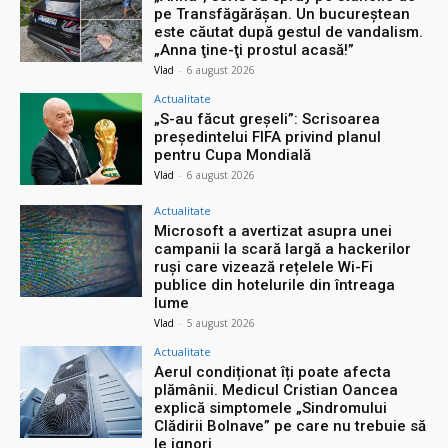
pe Transfăgărășan. Un bucureștean
este căutat după gestul de vandalism.
„Anna ţine-ţi prostul acasă!”
Vlad
-
6 august 2026
Actualitate
„S-au făcut greșeli”: Scrisoarea
președintelui FIFA privind planul
pentru Cupa Mondială
Vlad
-
6 august 2026
Actualitate
Microsoft a avertizat asupra unei
campanii la scară largă a hackerilor
ruși care vizează rețelele Wi-Fi
publice din hotelurile din întreaga
lume
Vlad
-
5 august 2026
Actualitate
Aerul condiționat îți poate afecta
plămânii. Medicul Cristian Oancea
explică simptomele „Sindromului
Clădirii Bolnave” pe care nu trebuie să
le ignori