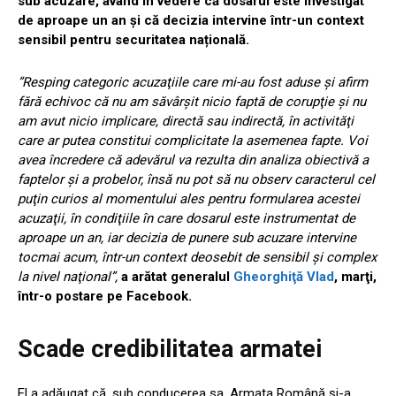
sub acuzare, având în vedere că dosarul este investigat
de aproape un an și că decizia intervine într-un context
sensibil pentru securitatea națională.
”Resping categoric acuzaţiile care mi-au fost aduse şi afirm
fără echivoc că nu am săvârşit nicio faptă de corupţie şi nu
am avut nicio implicare, directă sau indirectă, în activităţi
care ar putea constitui complicitate la asemenea fapte. Voi
avea încredere că adevărul va rezulta din analiza obiectivă a
faptelor şi a probelor, însă nu pot să nu observ caracterul cel
puţin curios al momentului ales pentru formularea acestei
acuzaţii, în condiţiile în care dosarul este instrumentat de
aproape un an, iar decizia de punere sub acuzare intervine
tocmai acum, într-un context deosebit de sensibil şi complex
la nivel naţional”,
a arătat generalul
Gheorghiţă Vlad
, marţi,
într-o postare pe Facebook.
Scade credibilitatea armatei
El a adăugat că, sub conducerea sa, Armata Română şi-a