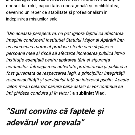
consolidat rolul, capacitatea operaţională şi credibilitatea,
devenind un reper de stabilitate şi profesionalism în
îndeplinirea misiunilor sale.
”Din această perspectivă, nu pot ignora faptul că afectarea
imaginii conducerii instituţiei Statului Major al Apărării într-
un asemenea moment produce efecte care depăşesc
persoana mea şi riscă să afecteze încrederea publică într-o
instituţie esenţială pentru apărarea ţării şi siguranţa
cetăţenilor. Întreaga mea activitate profesională şi publică a
fost guvernată de respectarea legii, a principiilor integrităţii,
responsabilităţii şi serviciului faţă de interesul public. Aceste
valori mi-au călăuzit cariera până astăzi şi vor continua să
îmi ghideze conduita şi în viitor”,
a subliniat Vlad.
”Sunt convins că faptele şi
adevărul vor prevala”