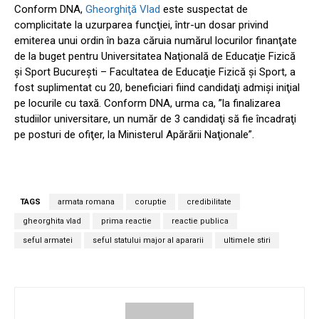
Conform DNA,
Gheorghiţă Vlad
este suspectat de
complicitate la uzurparea funcţiei, într-un dosar privind
emiterea unui ordin în baza căruia numărul locurilor finanţate
de la buget pentru Universitatea Naţională de Educaţie Fizică
şi Sport Bucureşti – Facultatea de Educaţie Fizică şi Sport, a
fost suplimentat cu 20, beneficiari fiind candidaţi admişi iniţial
pe locurile cu taxă. Conform DNA, urma ca, ”la finalizarea
studiilor universitare, un număr de 3 candidaţi să fie încadraţi
pe posturi de ofiţer, la Ministerul Apărării Naţionale”.
TAGS
armata romana
coruptie
credibilitate
gheorghita vlad
prima reactie
reactie publica
seful armatei
seful statului major al apararii
ultimele stiri