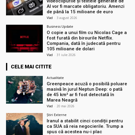
videoclipurile și textele generate de
AI vor fi marcate obligatoriu. Amenzi
de până la 15 milioane de euro
Vlad
-
3 august 2026
Business Update
O copie a unui film cu Nicolas Cage a
fost furată din birourile Netflix.
Compania, dată în judecată pentru
105 milioane de dolari
Vlad
-
31 iulie 2026
CELE MAI CITITE
Actualitate
Greenpeace acuză o posibilă poluare
masivă în jurul Neptun Deep: o pată
de 45 km² ar fi fost detectată în
Marea Neagră
Vlad
-
20 mai 2026
Știri Externe
Iranul a stabilit cinci condiții pentru
ca SUA să reia negocierile. Trump a
spus că acestea nu-i plac