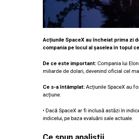
Acțiunile SpaceX au încheiat prima zi 
compania pe locul al șaselea în topul c
De ce este important:
Compania lui Elon 
miliarde de dolari, devenind oficial cel ma
Ce s-a întâmplat:
Acțiunile SpaceX au fos
acțiune.
• Dacă SpaceX ar fi inclusă astăzi în indi
indicelui, pe baza evaluării sale actuale.
Ce spun analiștii