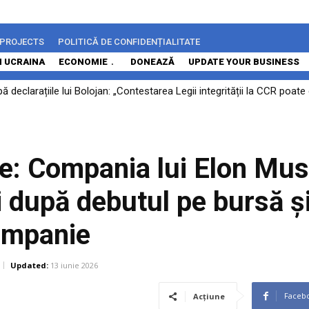
 PROJECTS
POLITICĂ DE CONFIDENȚIALITATE
N UCRAINA
ECONOMIE
DONEAZĂ
UPDATE YOUR BUSINESS
declarațiile lui Bolojan: „Contestarea Legii integrității la CCR poat
t sub controlul gigantului sud-african Naspers. Comisia Europeană 
rie: Compania lui Elon Mus
ri după debutul pe bursă ș
ompanie
Updated:
13 iunie 2026
Faceb
Acțiune