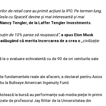
ilor de retail care au primit acțiuni la IPO. Pe termen lung,
esla cu SpaceX devine și mai interesantă și mai
 Nancy Tengler, de la Laffer Tengler Investments.
 puțin de 10% șanse să reușească”,
a spus Elon Musk
 adăugând că merita încercarea de a crea o
„civilizație
 la o evaluare echivalentă cu de 90 de ori veniturile sale
de fundamentele reale ale afacerii, a declarat pentru Axios
u la Bullseye American Ingenuity Fund.
 listează la bursă au performanțe sub media pieței în primii
lizate de profesorul Jay Ritter de la Universitatea din