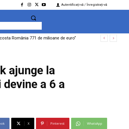
Autentificați-vă / Înregistrați-vă
e costa România 771 de milioane de euro”
a aprobat tranzacția
k ajunge la
i devine a 6 a
ook
X
Pinterest
WhatsApp