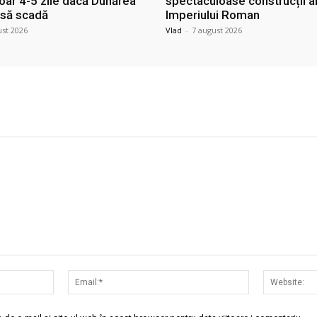
doar 4-5 zile dacă Dunărea
spectaculoase construcții a
 să scadă
Imperiului Roman
ust 2026
Vlad
-
7 august 2026
Nume:*
Email:*