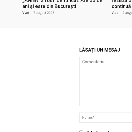
„ANNA” a fost identificat. Are 55 de
rezista 
ani și este din București
continuă
Vlad
-
7 august 2026
Vlad
-
7 aug
LĂSAȚI UN MESAJ
Comentariu: