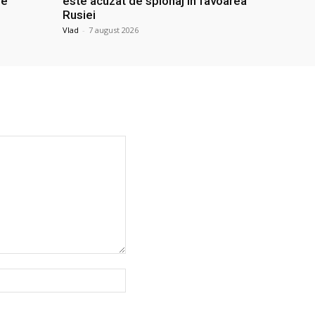
le
este acuzat de spionaj în favoarea
Rusiei
Vlad
-
7 august 2026
Website: