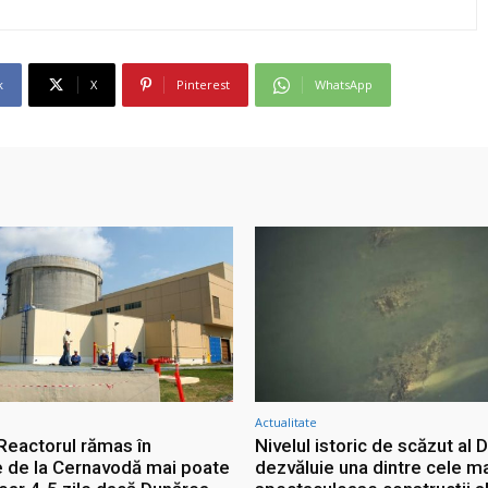
k
X
Pinterest
WhatsApp
Actualitate
 Reactorul rămas în
Nivelul istoric de scăzut al D
e de la Cernavodă mai poate
dezvăluie una dintre cele m