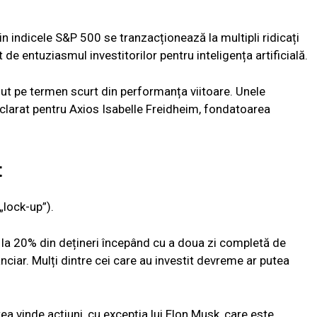
 indicele S&P 500 se tranzacționează la multipli ridicați
 de entuziasmul investitorilor pentru inteligența artificială.
mut pe termen scurt din performanța viitoare. Unele
clarat pentru Axios Isabelle Freidheim, fondatoarea
t
„lock-up”).
nă la 20% din dețineri începând cu a doua zi completă de
ciar. Mulți dintre cei care au investit devreme ar putea
tea vinde acțiuni, cu excepția lui Elon Musk, care este