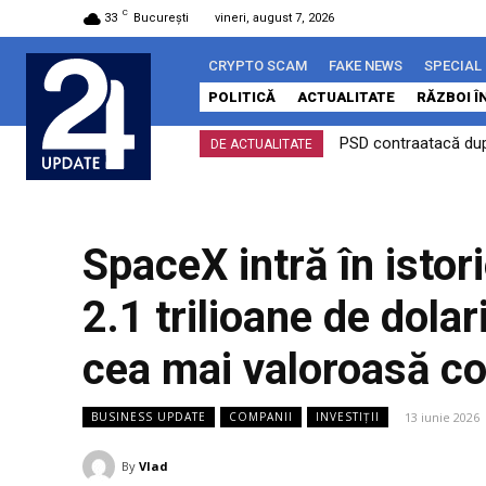
C
33
București
vineri, august 7, 2026
CRYPTO SCAM
FAKE NEWS
SPECIAL
POLITICĂ
ACTUALITATE
RĂZBOI Î
PSD contraatacă după 
eMAG trece comple
DE ACTUALITATE
SpaceX intră în isto
2.1 trilioane de dola
cea mai valoroasă c
13 iunie 2026
BUSINESS UPDATE
COMPANII
INVESTIȚII
By
Vlad