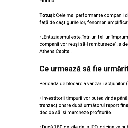
Florida.
Totuși:
Cele mai performante companii din
față de câștigurile lor, fenomen amplificat
• „Entuziasmul este, într-un fel, un împru
companii vor reuși să-l ramburseze”, a de
Athena Capital.
Ce urmează să fie urmări
Perioada de blocare a vânzării acțiunilor (
• Investitorii timpurii vor putea vinde pâ
tranzacționare după următorul raport finan
decide să își marcheze profiturile.
• După 180 de zile de la IPO, oricine va pu