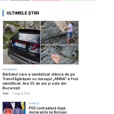
ULTIMELE ȘTIRI
Actualitate
Bărbatul care a vandalizat stânca de pe
Transfăgărășan cu mesajul „ANNA” a fost
identificat. Are 55 de ani și este din
București
Vlad
-
7 august 2026
Politică
PSD contraatacă după
declarațiile lui Bolojan: