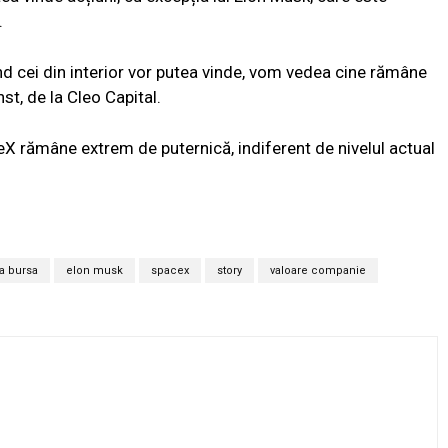
.
ând cei din interior vor putea vinde, vom vedea cine rămâne
st, de la Cleo Capital.
X rămâne extrem de puternică, indiferent de nivelul actual
a bursa
elon musk
spacex
story
valoare companie