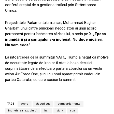
conferă dreptul de a gestiona traficul prin Strâmtoarea
Ormuz.
Președintele Parlamentului iranian, Mohammad Bagher
Ghalibaf, unul dintre principalii negociatori ai unui acord
permanent pentru încheierea războiului, a scris pe X:
„Epoca
intimidării și a șantajului s-a încheiat. Nu duce nicăieri.
Nu vom ceda.”
La întoarcerea de la summitul NATO, Trump a negat că motive
de securitate legate de Iran ar fi stat la baza deciziei
surprinzătoare de a efectua o parte a zborului cu un vechi
avion Air Force One, și nu cu noul aparat primit cadou din
partea Qatarului, cu care sosise la summit.
TAGS
acord
atacuri sua
bombardamente
incheierea razboiului
iran
story
sua