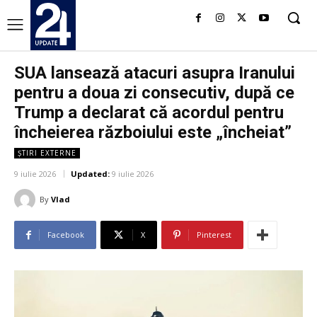
SUA lansează atacuri asupra Iranului
pentru a doua zi consecutiv, după ce
Trump a declarat că acordul pentru
încheierea războiului este „încheiat”
ȘTIRI EXTERNE
9 iulie 2026
Updated:
9 iulie 2026
By
Vlad
Facebook
X
Pinterest