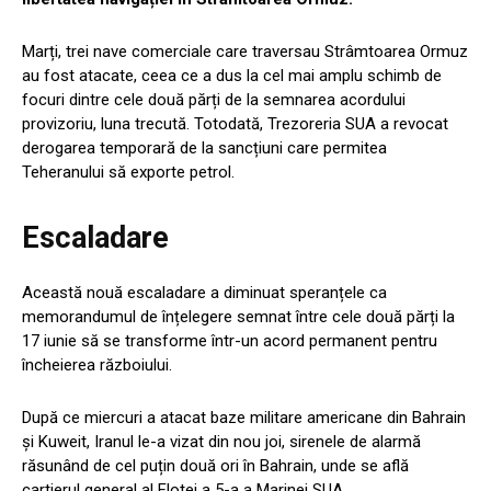
Marți, trei nave comerciale care traversau Strâmtoarea Ormuz
au fost atacate, ceea ce a dus la cel mai amplu schimb de
focuri dintre cele două părți de la semnarea acordului
provizoriu, luna trecută. Totodată, Trezoreria SUA a revocat
derogarea temporară de la sancțiuni care permitea
Teheranului să exporte petrol.
Escaladare
Această nouă escaladare a diminuat speranțele ca
memorandumul de înțelegere semnat între cele două părți la
17 iunie să se transforme într-un acord permanent pentru
încheierea războiului.
După ce miercuri a atacat baze militare americane din Bahrain
și Kuweit, Iranul le-a vizat din nou joi, sirenele de alarmă
răsunând de cel puțin două ori în Bahrain, unde se află
cartierul general al Flotei a 5-a a Marinei SUA.