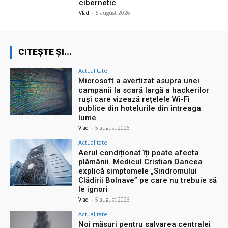
cibernetic
Vlad
-
5 august 2026
CITEȘTE ȘI...
Actualitate
Microsoft a avertizat asupra unei
campanii la scară largă a hackerilor
ruși care vizează rețelele Wi-Fi
publice din hotelurile din întreaga
lume
Vlad
-
5 august 2026
Actualitate
Aerul condiționat îți poate afecta
plămânii. Medicul Cristian Oancea
explică simptomele „Sindromului
Clădirii Bolnave” pe care nu trebuie să
le ignori
Vlad
-
5 august 2026
Actualitate
Noi măsuri pentru salvarea centralei