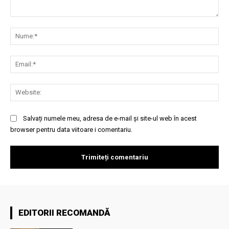
Comentariu:
Nu
Ema
Web
Salvați numele meu, adresa de e-mail și site-ul web în acest
browser pentru data viitoare i comentariu.
EDITORII RECOMANDĂ