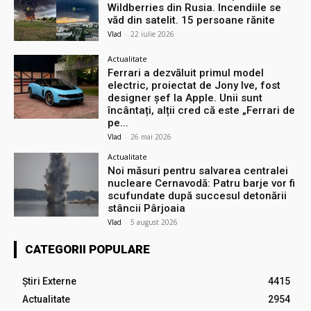
Wildberries din Rusia. Incendiile se
văd din satelit. 15 persoane rănite
Vlad
-
22 iulie 2026
Actualitate
Ferrari a dezvăluit primul model
electric, proiectat de Jony Ive, fost
designer șef la Apple. Unii sunt
încântați, alții cred că este „Ferrari de
pe...
Vlad
-
26 mai 2026
Actualitate
Noi măsuri pentru salvarea centralei
nucleare Cernavodă: Patru barje vor fi
scufundate după succesul detonării
stâncii Pârjoaia
Vlad
-
5 august 2026
CATEGORII POPULARE
Știri Externe
4415
Actualitate
2954