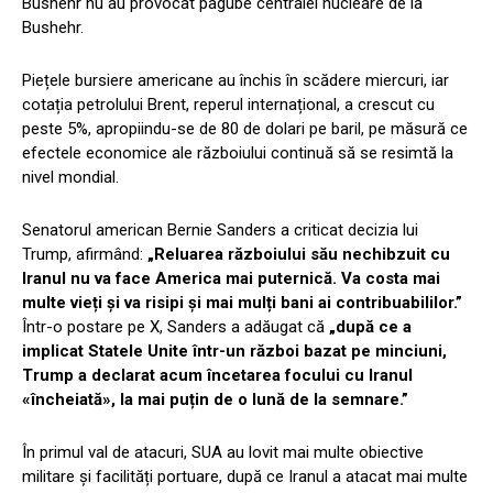
Bushehr nu au provocat pagube centralei nucleare de la
Bushehr.
Piețele bursiere americane au închis în scădere miercuri, iar
cotația petrolului Brent, reperul internațional, a crescut cu
peste 5%, apropiindu-se de 80 de dolari pe baril, pe măsură ce
efectele economice ale războiului continuă să se resimtă la
nivel mondial.
Senatorul american Bernie Sanders a criticat decizia lui
Trump, afirmând:
„Reluarea războiului său nechibzuit cu
Iranul nu va face America mai puternică. Va costa mai
multe vieți și va risipi și mai mulți bani ai contribuabililor.”
Într-o postare pe X, Sanders a adăugat că
„după ce a
implicat Statele Unite într-un război bazat pe minciuni,
Trump a declarat acum încetarea focului cu Iranul
«încheiată», la mai puțin de o lună de la semnare.”
În primul val de atacuri, SUA au lovit mai multe obiective
militare și facilități portuare, după ce Iranul a atacat mai multe