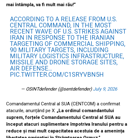
mai întâmpla, va fi mult mai rău!”
ACCORDING TO A RELEASE FROM U.S.
CENTRAL COMMAND, IN THE MOST
RECENT WAVE OF U.S. STRIKES AGAINST
IRAN IN RESPONSE TO THE IRANIAN
TARGETING OF COMMERCIAL SHIPPING,
90 MILITARY TARGETS, INCLUDING
MILITARY LOGISTICS INFRASTRUCTURE,
MISSILE AND DRONE STORAGE SITES,
AIR DEFENSE…
PIC.TWITTER.COM/C1SRYVBN5H
— OSINTdefender (@sentdefender)
July 9, 2026
Comandamentul Central al SUA (CENTCOM) a confirmat
atacurile, anunțând pe X:
„La ordinul comandantului
suprem, forțele Comandamentului Central al SUA au
început atacuri suplimentare împotriva Iranului pentru a
reduce și mai mult capacitatea acestuia de a amenința
libertatea navigației în Strâmtoarea Ormuz.”