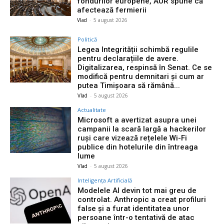
fondurilor europene, AUR spune că
afectează fermierii
Vlad
-
5 august 2026
Politică
Legea Integrității schimbă regulile
pentru declarațiile de avere.
Digitalizarea, respinsă în Senat. Ce se
modifică pentru demnitari și cum ar
putea Timișoara să rămână...
Vlad
-
5 august 2026
Actualitate
Microsoft a avertizat asupra unei
campanii la scară largă a hackerilor
ruși care vizează rețelele Wi-Fi
publice din hotelurile din întreaga
lume
Vlad
-
5 august 2026
Inteligența Artificială
Modelele AI devin tot mai greu de
controlat. Anthropic a creat profiluri
false și a furat identitatea unor
persoane într-o tentativă de atac