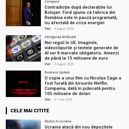
Companii
Contradicție după declarațiile lui
Bolojan: Ford spune că fabrica din
România este în pauză programată,
nu afectată de criza energiei
Vlad
-
4 august 2026
Inteligența Artificială
Noi reguli în UE: Imaginile,
videoclipurile și textele generate de
AI vor fi marcate obligatoriu. Amenzi
de până la 15 milioane de euro
Vlad
-
3 august 2026
Business Update
O copie a unui film cu Nicolas Cage a
fost furată din birourile Netflix.
Compania, dată în judecată pentru
105 milioane de dolari
Vlad
-
31 iulie 2026
CELE MAI CITITE
Război în Ucraina
Ucraina atacă din nou depozitele