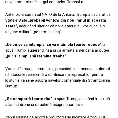
nave comerciale în largul coastelor Omanului.
Anterior, la summitul NATO de la Ankara, Trump a declarat că
Statele Unite
„probabil vor lovi din nou Iranul în această
seară”
, adăugând ulterior că noile atacuri nu vor duce la o
acțiune militară „pe termen lung”.
„Orice se va întâmpla, se va întâmpla foarte repede”
, a
spus Trump, sugerând însă și că armata americană ar putea
„pur și simplu să termine treaba”
.
Vorbind în marja summitului, președintele american a afirmat
că atacurile reprezintă o continuare a represaliilor pentru
loviturile iraniene asupra navelor comerciale din Strâmtoarea
Ormuz.
„Se comportă foarte rău”
, a spus Trump, acuzând Iranul că
a lansat drone și o rachetă asupra unor nave.
Iranul susține că acordul provizoriu de încetare a focului îi