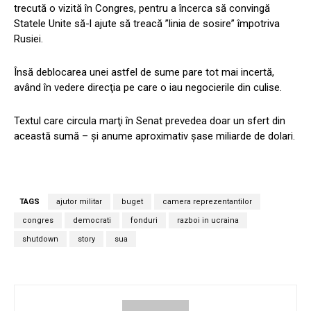
trecută o vizită în Congres, pentru a încerca să convingă
Statele Unite să-l ajute să treacă ”linia de sosire” împotriva
Rusiei.
Însă deblocarea unei astfel de sume pare tot mai incertă,
având în vedere direcţia pe care o iau negocierile din culise.
Textul care circula marţi în Senat prevedea doar un sfert din
această sumă – şi anume aproximativ şase miliarde de dolari.
TAGS
ajutor militar
buget
camera reprezentantilor
congres
democrati
fonduri
razboi in ucraina
shutdown
story
sua