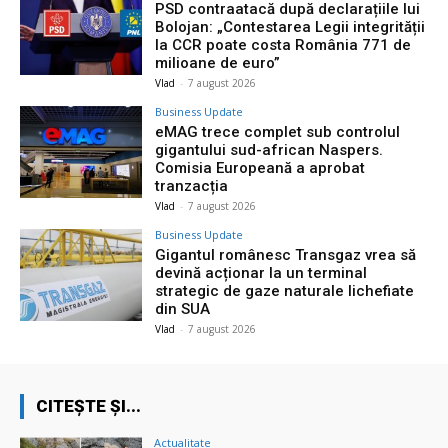
PSD contraatacă după declarațiile lui
Bolojan: „Contestarea Legii integrității
la CCR poate costa România 771 de
milioane de euro”
Vlad
-
7 august 2026
Business Update
eMAG trece complet sub controlul
gigantului sud-african Naspers.
Comisia Europeană a aprobat
tranzacția
Vlad
-
7 august 2026
Business Update
Gigantul românesc Transgaz vrea să
devină acționar la un terminal
strategic de gaze naturale lichefiate
din SUA
Vlad
-
7 august 2026
CITEȘTE ȘI...
Actualitate