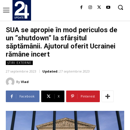
SUA se apropie în mod periculos de
un ”shutdown” la sfârşitul
săptămânii. Ajutorul oferit Ucrainei
rămâne incert
ȘTIRI EXTERNE
27 septembrie 2023
Updated:
27 septembrie 2023
By
Vlad
Facebook
X
Pinterest