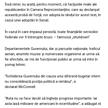
Însă nimic nu arată, pentru moment, că facţiunile rivale ale
republicanilor în Camera Reprezentanţilor, care au declanşat
această probă de forţă, vor adopta la rândul lor acest text, în
cazul unei adoptări în Senat.
În cazul în care impasul persistă, toate finanţările serviciilor
federale vor fi întrerupte brusc – faimosul „shutdown”.
Departamentele Guvernului, dar şi parcurile naţionale, traficul
aerian, anumite muzee şi numeroase organisme ar urma să
fie afectate, iar mii de funcţionari publici ar urma să intre în
şomaj tehnic.
”Închiderea Guvernului din cauza unui diferend bugetar intern
nu consolidează poziţia politică a nimănui”, a
declarat McConnell.
”Asta nu va face decât să îngheţe progrese importante. Iar
asta lasă milioane de americani în incertitudine”, a adăugat el.