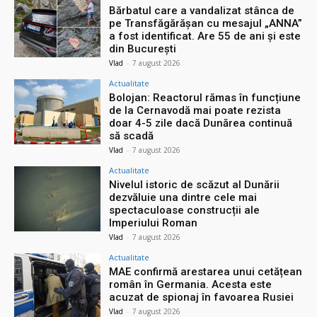
Bărbatul care a vandalizat stânca de
pe Transfăgărășan cu mesajul „ANNA”
a fost identificat. Are 55 de ani și este
din București
Vlad
-
7 august 2026
Actualitate
Bolojan: Reactorul rămas în funcțiune
de la Cernavodă mai poate rezista
doar 4-5 zile dacă Dunărea continuă
să scadă
Vlad
-
7 august 2026
Actualitate
Nivelul istoric de scăzut al Dunării
dezvăluie una dintre cele mai
spectaculoase construcții ale
Imperiului Roman
Vlad
-
7 august 2026
Actualitate
MAE confirmă arestarea unui cetățean
român în Germania. Acesta este
acuzat de spionaj în favoarea Rusiei
Vlad
-
7 august 2026