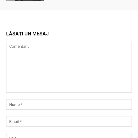
LĂSAȚI UN MESAJ
Comentariu:
Nu
Ema
Web