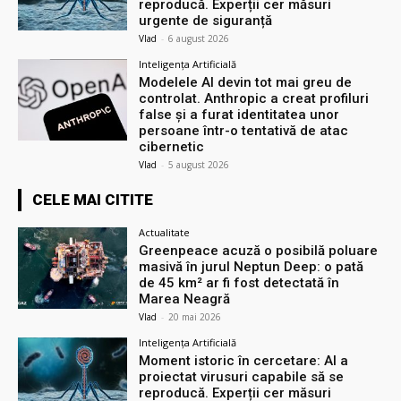
reproducă. Experții cer măsuri
urgente de siguranță
Vlad
-
6 august 2026
Inteligența Artificială
Modelele AI devin tot mai greu de
controlat. Anthropic a creat profiluri
false și a furat identitatea unor
persoane într-o tentativă de atac
cibernetic
Vlad
-
5 august 2026
CELE MAI CITITE
Actualitate
Greenpeace acuză o posibilă poluare
masivă în jurul Neptun Deep: o pată
de 45 km² ar fi fost detectată în
Marea Neagră
Vlad
-
20 mai 2026
Inteligența Artificială
Moment istoric în cercetare: AI a
proiectat virusuri capabile să se
reproducă. Experții cer măsuri