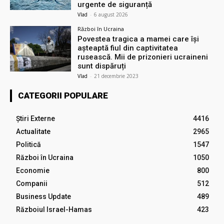
urgente de siguranță
Vlad
-
6 august 2026
Război în Ucraina
Povestea tragica a mamei care își
așteaptă fiul din captivitatea
rusească. Mii de prizonieri ucraineni
sunt dispăruți
Vlad
-
21 decembrie 2023
CATEGORII POPULARE
Știri Externe
4416
Actualitate
2965
Politică
1547
Război în Ucraina
1050
Economie
800
Companii
512
Business Update
489
Războiul Israel-Hamas
423