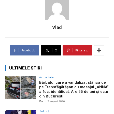
Vlad
Facebook
X
Pinterest
ULTIMELE ȘTIRI
Actualitate
Bărbatul care a vandalizat stânca de
pe Transfăgărășan cu mesajul „ANNA”
a fost identificat. Are 55 de ani și este
din București
Vlad
-
7 august 2026
Politică