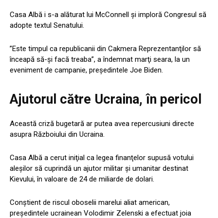
Casa Albă i s-a alăturat lui McConnell şi imploră Congresul să
adopte textul Senatului.
”Este timpul ca republicanii din Cakmera Reprezentanţilor să
înceapă să-şi facă treaba”, a îndemnat marţi seara, la un
eveniment de campanie, preşedintele Joe Biden.
Ajutorul către Ucraina, în pericol
Această criză bugetară ar putea avea repercusiuni directe
asupra Războiului din Ucraina.
Casa Albă a cerut iniţial ca legea finanţelor supusă votului
aleşilor să cuprindă un ajutor militar şi umanitar destinat
Kievului, în valoare de 24 de miliarde de dolari.
Conştient de riscul oboselii marelui aliat american,
preşedintele ucrainean Volodimir Zelenski a efectuat joia