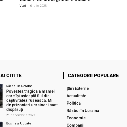
Vlad
-
6 iulie 2023
AI CITITE
CATEGORII POPULARE
Război în Ucraina
Știri Externe
Povestea tragica a mamei
care își așteaptă fiul din
Actualitate
captivitatea rusească. Mii
Politică
de prizonieri ucraineni sunt
dispăruți
Război în Ucraina
21 decembrie 2023
Economie
Business Update
Companii