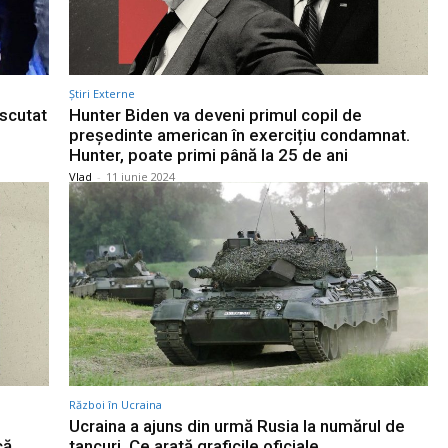
Știri Externe
iscutat
Hunter Biden va deveni primul copil de
președinte american în exercițiu condamnat.
Hunter, poate primi până la 25 de ani
Vlad
-
11 iunie 2024
Război în Ucraina
Ucraina a ajuns din urmă Rusia la numărul de
că
tancuri. Ce arată graficile oficiale