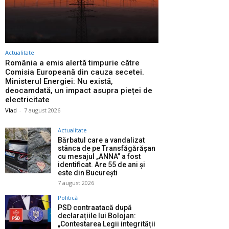
Actualitate
România a emis alertă timpurie către
Comisia Europeană din cauza secetei.
Ministerul Energiei: Nu există,
deocamdată, un impact asupra pieței de
electricitate
Vlad
-
7 august 2026
Actualitate
Bărbatul care a vandalizat
stânca de pe Transfăgărășan
cu mesajul „ANNA” a fost
identificat. Are 55 de ani și
este din București
7 august 2026
Politică
PSD contraatacă după
declarațiile lui Bolojan:
„Contestarea Legii integrității