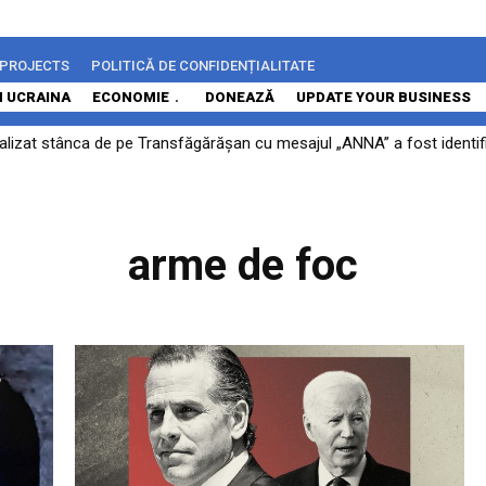
 PROJECTS
POLITICĂ DE CONFIDENȚIALITATE
N UCRAINA
ECONOMIE
DONEAZĂ
UPDATE YOUR BUSINESS
lizat stânca de pe Transfăgărășan cu mesajul „ANNA” a fost identific
pă declarațiile lui Bolojan: „Contestarea Legii integrității la CCR 
arme de foc