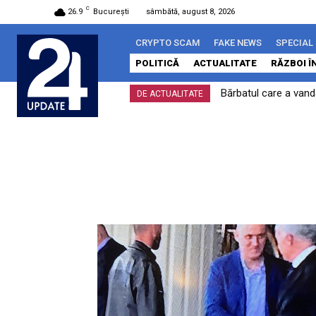
C
26.9
București
sâmbătă, august 8, 2026
CRYPTO SCAM
FAKE NEWS
SPECIAL
POLITICĂ
ACTUALITATE
RĂZBOI Î
Bărbatul care a vanda
PSD contraatacă du
DE ACTUALITATE