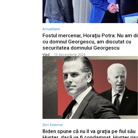
Actualitate
Fostul mercenar, Horaţiu Potra: Nu am d
cu domnul Georgescu, am discutat cu
securitatea domnului Georgescu
Vlad
-
13 decembrie 2024
Știri Externe
Biden spune că nu îl va graţia pe fiul său
Hunter, dacă va fi condamnat. Hunter ris