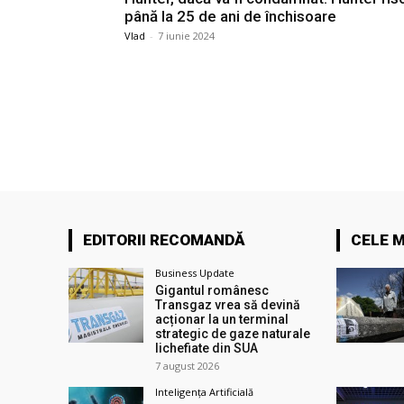
până la 25 de ani de închisoare
Vlad
-
7 iunie 2024
EDITORII RECOMANDĂ
CELE M
Business Update
Gigantul românesc
Transgaz vrea să devină
acționar la un terminal
strategic de gaze naturale
lichefiate din SUA
7 august 2026
Inteligența Artificială