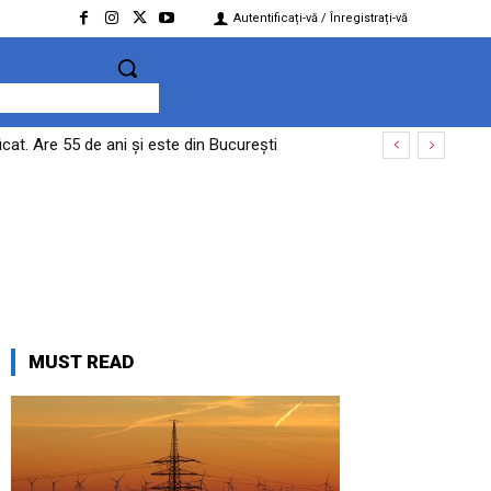
Autentificați-vă / Înregistrați-vă
at. Are 55 de ani și este din București
poate costa România 771 de milioane de euro”
MUST READ