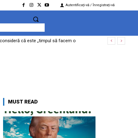
Autentificați-vă / Înregistrați-vă
l consideră că este „timpul să facem o
MUST READ