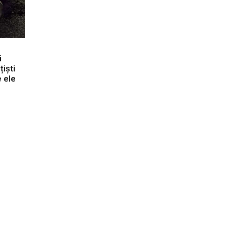
i
țiști
e ele