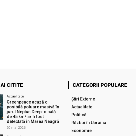
AI CITITE
CATEGORII POPULARE
Actualitate
Știri Externe
Greenpeace acuză o
posibilă poluare masivă în
Actualitate
jurul Neptun Deep: o pată
Politică
de 45 km² ar fi fost
detectată în Marea Neagră
Război în Ucraina
20 mai 2026
Economie