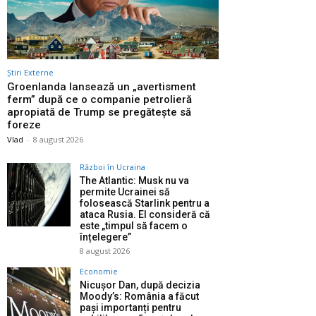
Știri Externe
Groenlanda lansează un „avertisment
ferm” după ce o companie petrolieră
apropiată de Trump se pregătește să
foreze
Vlad
-
8 august 2026
Război în Ucraina
The Atlantic: Musk nu va
permite Ucrainei să
folosească Starlink pentru a
ataca Rusia. El consideră că
este „timpul să facem o
înțelegere”
8 august 2026
Economie
Nicușor Dan, după decizia
Moody’s: România a făcut
pași importanți pentru