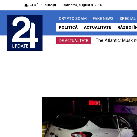
C
24.4
București
sâmbătă, august 8, 2026
CRYPTO SCAM
FAKE NEWS
SPECIAL
POLITICĂ
ACTUALITATE
RĂZBOI Î
The Atlantic: Musk n
DE ACTUALITATE
înțelegere”