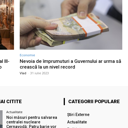
Economie
 III-
Nevoia de împrumuturi a Guvernului ar urma să
o
crească la un nivel record
Vlad
-
31 iulie 2023
AI CITITE
CATEGORII POPULARE
Actualitate
Știri Externe
Noi măsuri pentru salvarea
centralei nucleare
Actualitate
Cernavodă: Patru barje vor