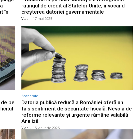
ia
ratingul de credit al Statelor Unite, invocând
t în
creșterea datoriei guvernamentale
Vlad
-
17 mai 2025
Economie
 de pe
Datoria publică redusă a României oferă un
icitul
fals sentiment de securitate fiscală. Nevoia de
reforme relevante şi urgente rămâne valabilă |
Analiză
Vlad
-
15 ianuarie 2025