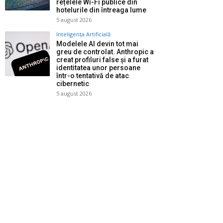
rețelele Wi-Fi publice din
hotelurile din întreaga lume
5 august 2026
Inteligența Artificială
Modelele AI devin tot mai
greu de controlat. Anthropic a
creat profiluri false și a furat
identitatea unor persoane
într-o tentativă de atac
cibernetic
5 august 2026