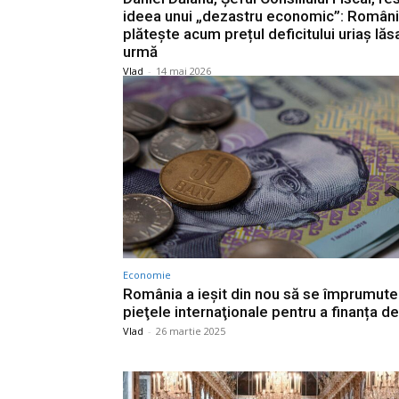
ideea unui „dezastru economic”: Român
plătește acum prețul deficitului uriaș lăsa
urmă
Vlad
-
14 mai 2026
Economie
România a ieşit din nou să se împrumute
pieţele internaţionale pentru a finanța def
Vlad
-
26 martie 2025