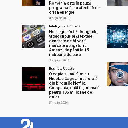
România este în pauză
programată, nu afectată de
criza energiei
4 august 2026
Inteligența Artificială
Noi reguli în UE: Imaginile,
videoclipurile și textele
generate de AI vor fi
marcate obligatoriu.
Amenzi de până la 15
milioane de euro
3 august 2026
Business Update
O copie a unui film cu
Nicolas Cage a fost furată
din birourile Netflix.
Compania, dată în judecată
pentru 105 milioane de
dolari
31 iulie 2026