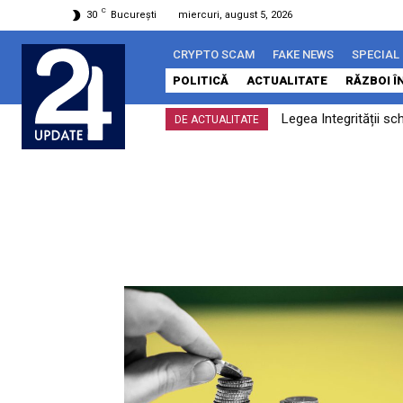
C
30
București
miercuri, august 5, 2026
CRYPTO SCAM
FAKE NEWS
SPECIAL
POLITICĂ
ACTUALITATE
RĂZBOI Î
Legea Integrității sc
DE ACTUALITATE
ar putea Timișoara s