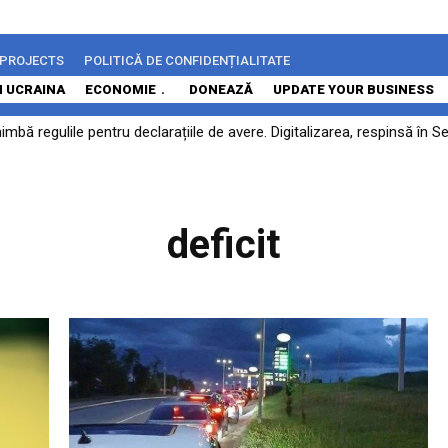
 PROJECTS
POLITICĂ DE CONFIDENȚIALITATE
N UCRAINA
ECONOMIE
DONEAZĂ
UPDATE YOUR BUSINESS
himbă regulile pentru declarațiile de avere. Digitalizarea, respinsă în
ă rămână...
deficit