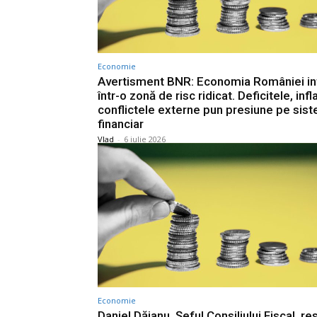
Economie
Avertisment BNR: Economia României in
într-o zonă de risc ridicat. Deficitele, infla
conflictele externe pun presiune pe sis
financiar
Vlad
-
6 iulie 2026
Economie
Daniel Dăianu, Șeful Consiliului Fiscal, r