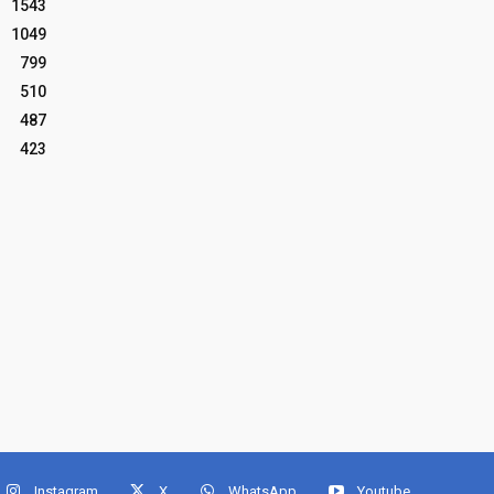
1543
1049
799
510
487
423
Instagram
X
WhatsApp
Youtube