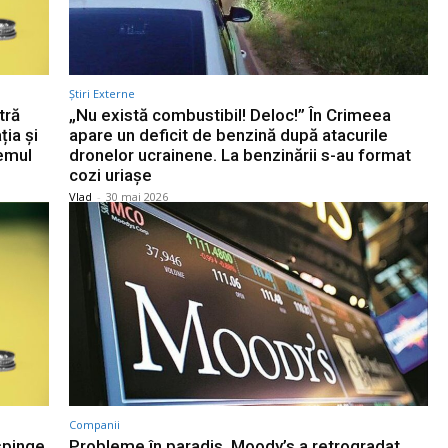
Știri Externe
tră
„Nu există combustibil! Deloc!” În Crimeea
ția și
apare un deficit de benzină după atacurile
temul
dronelor ucrainene. La benzinării s-au format
cozi uriașe
Vlad
-
30 mai 2026
Companii
espinge
Probleme în paradis. Moody’s a retrogradat