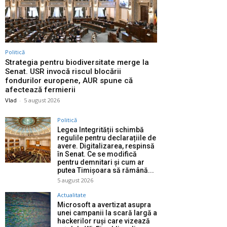
Politică
Strategia pentru biodiversitate merge la
Senat. USR invocă riscul blocării
fondurilor europene, AUR spune că
afectează fermierii
Vlad
-
5 august 2026
Politică
Legea Integrității schimbă
regulile pentru declarațiile de
avere. Digitalizarea, respinsă
în Senat. Ce se modifică
pentru demnitari și cum ar
putea Timișoara să rămână...
5 august 2026
Actualitate
Microsoft a avertizat asupra
unei campanii la scară largă a
hackerilor ruși care vizează