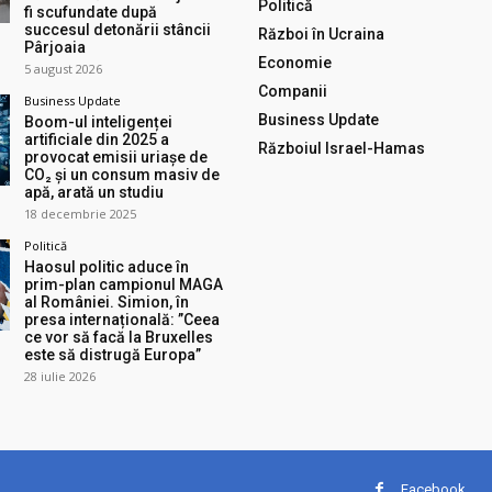
Politică
fi scufundate după
succesul detonării stâncii
Război în Ucraina
Pârjoaia
Economie
5 august 2026
Companii
Business Update
Business Update
Boom-ul inteligenței
artificiale din 2025 a
Războiul Israel-Hamas
provocat emisii uriașe de
CO₂ și un consum masiv de
apă, arată un studiu
18 decembrie 2025
Politică
Haosul politic aduce în
prim-plan campionul MAGA
al României. Simion, în
presa internațională: ”Ceea
ce vor să facă la Bruxelles
este să distrugă Europa”
28 iulie 2026
Facebook