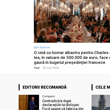
Știri Externe
O cină cu homar albastru pentru Charles al
lea, în valoare de 500.000 de euro, face 
gaură în bugetul președinției franceze
Vlad
-
30 iulie 2024
EDITORII RECOMANDĂ
CELE M
Companii
Contradicție după
declarațiile lui Bolojan:
Ford spune că fabrica din