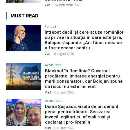
Vlad
-
14 septembrie 2025
MUST READ
Politică
Întrebat dacă își cere scuze românilor
cu privire la situaţia în care este țara,
Bolojan răspunde: „Am făcut ceea ce
a fost necesar pentru...
Vlad
-
6 august 2026
Actualitate
Blackout în România? Guvernul
pregătește limitarea energiei pentru
marii consumatori, dar Bolojan spune
că riscul nu este iminent
Vlad
-
6 august 2026
Actualitate
Diana Șoșoacă, vizată de un denunț
penal pentru trădare. Sesizarea
invocă legături cu oficiali ruși și
declarații pro-Kremlin
Vlad
-
6 august 2026