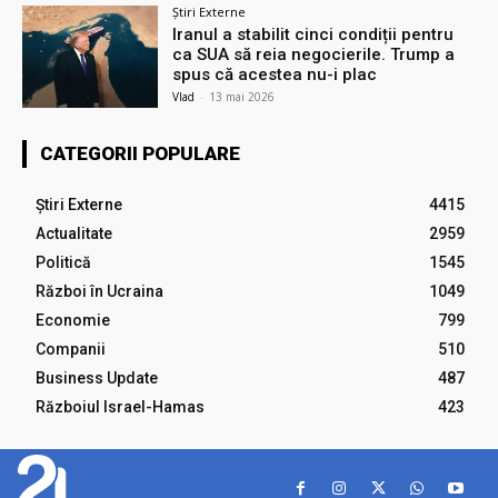
Știri Externe
Iranul a stabilit cinci condiții pentru
ca SUA să reia negocierile. Trump a
spus că acestea nu-i plac
Vlad
-
13 mai 2026
CATEGORII POPULARE
Știri Externe
4415
Actualitate
2959
Politică
1545
Război în Ucraina
1049
Economie
799
Companii
510
Business Update
487
Războiul Israel-Hamas
423