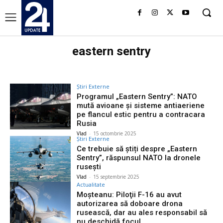
eastern sentry
Știri Externe
Programul „Eastern Sentry”: NATO
mută avioane și sisteme antiaeriene
pe flancul estic pentru a contracara
Rusia
Vlad
-
15 octombrie 2025
Știri Externe
Ce trebuie să știți despre „Eastern
Sentry”, răspunsul NATO la dronele
rusești
Vlad
-
15 septembrie 2025
Actualitate
Moşteanu: Piloţii F-16 au avut
autorizarea să doboare drona
rusească, dar au ales responsabil să
nu deschidă focul