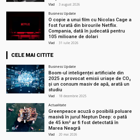
Vlad
-
3 august 2026
Business Update
O copie a unui film cu Nicolas Cage a
fost furată din birourile Netflix.
Compania, dată în judecată pentru
105 milioane de dolari
Vlad
-
31 iulie 2026
CELE MAI CITITE
Business Update
Boom-ul inteligenței artificiale din
2025 a provocat emisii uriașe de CO₂
și un consum masiv de apă, arată un
studiu
Vlad
-
18 decembrie 2025
Actualitate
Greenpeace acuză o posibilă poluare
masivă în jurul Neptun Deep: o pată
de 45 km² ar fi fost detectată în
Marea Neagră
Vlad
-
20 mai 2026