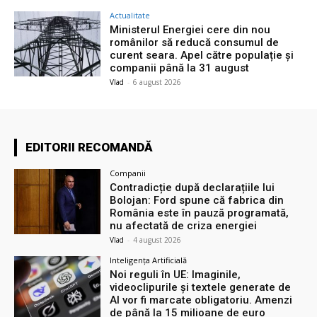
Actualitate
Ministerul Energiei cere din nou
românilor să reducă consumul de
curent seara. Apel către populație și
companii până la 31 august
Vlad
-
6 august 2026
EDITORII RECOMANDĂ
Companii
Contradicție după declarațiile lui
Bolojan: Ford spune că fabrica din
România este în pauză programată,
nu afectată de criza energiei
Vlad
-
4 august 2026
Inteligența Artificială
Noi reguli în UE: Imaginile,
videoclipurile și textele generate de
AI vor fi marcate obligatoriu. Amenzi
de până la 15 milioane de euro