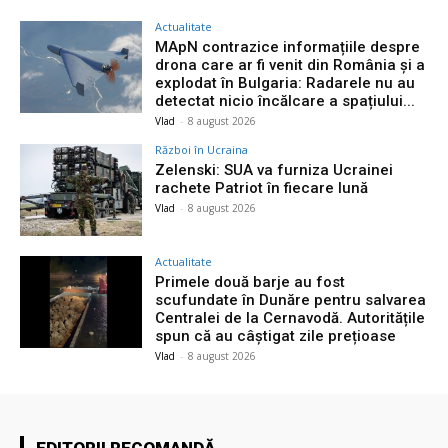
Actualitate
MApN contrazice informațiile despre
drona care ar fi venit din România și a
explodat în Bulgaria: Radarele nu au
detectat nicio încălcare a spațiului...
Vlad
-
8 august 2026
Război în Ucraina
Zelenski: SUA va furniza Ucrainei
rachete Patriot în fiecare lună
Vlad
-
8 august 2026
Actualitate
Primele două barje au fost
scufundate în Dunăre pentru salvarea
Centralei de la Cernavodă. Autoritățile
spun că au câștigat zile prețioase
Vlad
-
8 august 2026
EDITORII RECOMANDĂ