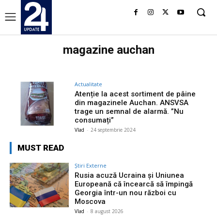
magazine auchan
Actualitate
Atenție la acest sortiment de pâine
din magazinele Auchan. ANSVSA
trage un semnal de alarmă. ”Nu
consumați”
Vlad
-
24 septembrie 2024
MUST READ
Știri Externe
Rusia acuză Ucraina și Uniunea
Europeană că încearcă să împingă
Georgia într-un nou război cu
Moscova
Vlad
-
8 august 2026