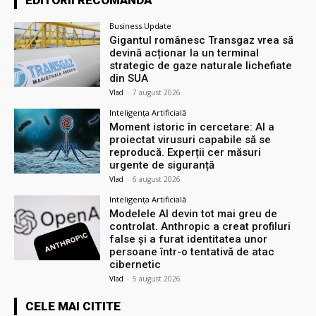
Business Update
Gigantul românesc Transgaz vrea să
devină acționar la un terminal
strategic de gaze naturale lichefiate
din SUA
Vlad
-
7 august 2026
Inteligența Artificială
Moment istoric în cercetare: AI a
proiectat virusuri capabile să se
reproducă. Experții cer măsuri
urgente de siguranță
Vlad
-
6 august 2026
Inteligența Artificială
Modelele AI devin tot mai greu de
controlat. Anthropic a creat profiluri
false și a furat identitatea unor
persoane într-o tentativă de atac
cibernetic
Vlad
-
5 august 2026
CELE MAI CITITE