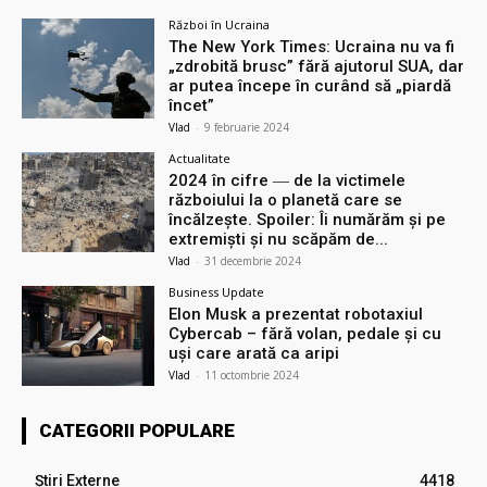
Război în Ucraina
The New York Times: Ucraina nu va fi
„zdrobită brusc” fără ajutorul SUA, dar
ar putea începe în curând să „piardă
încet”
Vlad
-
9 februarie 2024
Actualitate
2024 în cifre ― de la victimele
războiului la o planetă care se
încălzește. Spoiler: Îi numărăm și pe
extremiști și nu scăpăm de...
Vlad
-
31 decembrie 2024
Business Update
Elon Musk a prezentat robotaxiul
Cyberсab – fără volan, pedale și cu
uși care arată ca aripi
Vlad
-
11 octombrie 2024
CATEGORII POPULARE
Știri Externe
4418