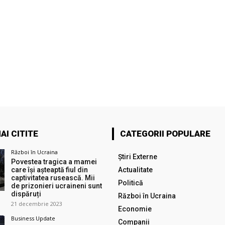
AI CITITE
CATEGORII POPULARE
Război în Ucraina
Știri Externe
Povestea tragica a mamei
care își așteaptă fiul din
Actualitate
captivitatea rusească. Mii
Politică
de prizonieri ucraineni sunt
dispăruți
Război în Ucraina
21 decembrie 2023
Economie
Business Update
Companii