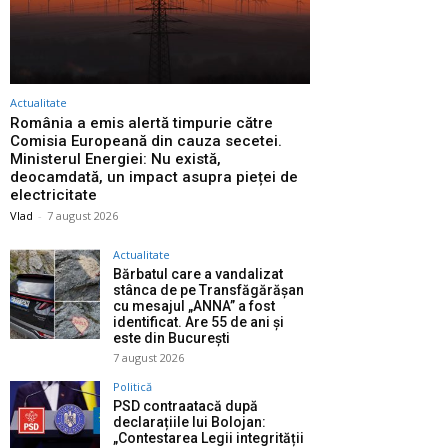
Actualitate
România a emis alertă timpurie către
Comisia Europeană din cauza secetei.
Ministerul Energiei: Nu există,
deocamdată, un impact asupra pieței de
electricitate
Vlad
-
7 august 2026
Actualitate
Bărbatul care a vandalizat
stânca de pe Transfăgărășan
cu mesajul „ANNA” a fost
identificat. Are 55 de ani și
este din București
7 august 2026
Politică
PSD contraatacă după
declarațiile lui Bolojan:
„Contestarea Legii integrității