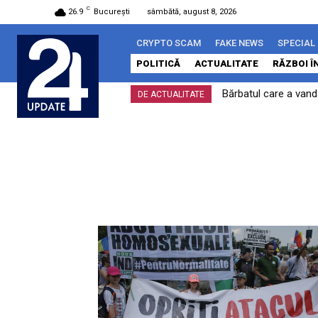
C
26.9
București
sâmbătă, august 8, 2026
CRYPTO SCAM
FAKE NEWS
SPECIAL
POLITICĂ
ACTUALITATE
RĂZBOI Î
Bărbatul care a vand
DE ACTUALITATE