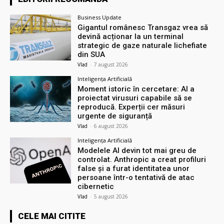
Business Update
Gigantul românesc Transgaz vrea să
devină acționar la un terminal
strategic de gaze naturale lichefiate
din SUA
Vlad
-
7 august 2026
Inteligența Artificială
Moment istoric în cercetare: AI a
proiectat virusuri capabile să se
reproducă. Experții cer măsuri
urgente de siguranță
Vlad
-
6 august 2026
Inteligența Artificială
Modelele AI devin tot mai greu de
controlat. Anthropic a creat profiluri
false și a furat identitatea unor
persoane într-o tentativă de atac
cibernetic
Vlad
-
5 august 2026
CELE MAI CITITE