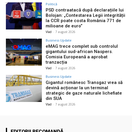
Politică
PSD contraatacă după declarațiile lui
Bolojan: „Contestarea Legii integrității
la CCR poate costa România 771 de
milioane de euro”
Vlad
-
7 august 2026
Business Update
eMAG trece complet sub controlul
gigantului sud-african Naspers.
Comisia Europeană a aprobat
tranzacția
Vlad
-
7 august 2026
Business Update
Gigantul românesc Transgaz vrea să
devină acționar la un terminal
strategic de gaze naturale lichefiate
din SUA
Vlad
-
7 august 2026
EDITORII RECOMANDĂ