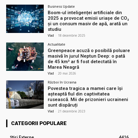
Business Update
Boom-ul inteligenței artificiale din
2025 a provocat emisii uriașe de CO₂
și un consum masiv de apă, arată un
studiu
Vlad
-
18 decembrie 2025
Actualitate
Greenpeace acuză o posibilă poluare
masivă în jurul Neptun Deep: o pată
de 45 km² ar fi fost detectată în
Marea Neagră
Vlad
-
20 mai 2026
Război în Ucraina
Povestea tragica a mamei care își
așteaptă fiul din captivitatea
rusească. Mii de prizonieri ucraineni
sunt dispăruți
Vlad
-
21 decembrie 2023
CATEGORII POPULARE
Știri Externe
4416