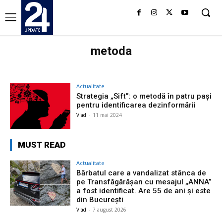
metoda
Actualitate
Strategia „Sift”: o metodă în patru pași
pentru identificarea dezinformării
Vlad
-
11 mai 2024
MUST READ
Actualitate
Bărbatul care a vandalizat stânca de
pe Transfăgărășan cu mesajul „ANNA”
a fost identificat. Are 55 de ani și este
din București
Vlad
-
7 august 2026