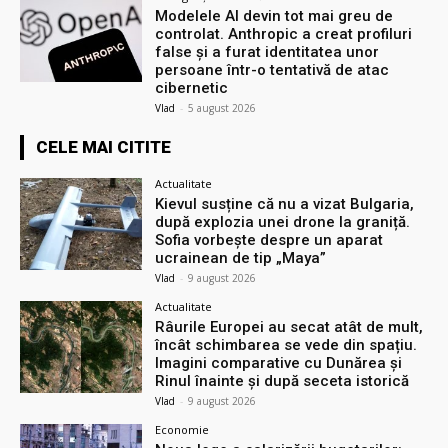
Modelele AI devin tot mai greu de
controlat. Anthropic a creat profiluri
false și a furat identitatea unor
persoane într-o tentativă de atac
cibernetic
Vlad
-
5 august 2026
CELE MAI CITITE
Actualitate
Kievul susține că nu a vizat Bulgaria,
după explozia unei drone la graniță.
Sofia vorbește despre un aparat
ucrainean de tip „Maya”
Vlad
-
9 august 2026
Actualitate
Râurile Europei au secat atât de mult,
încât schimbarea se vede din spațiu.
Imagini comparative cu Dunărea și
Rinul înainte și după seceta istorică
Vlad
-
9 august 2026
Economie