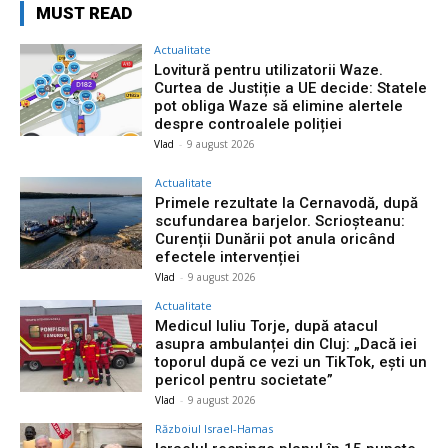
MUST READ
Actualitate
Lovitură pentru utilizatorii Waze.
Curtea de Justiție a UE decide: Statele
pot obliga Waze să elimine alertele
despre controalele poliției
Vlad
-
9 august 2026
Actualitate
Primele rezultate la Cernavodă, după
scufundarea barjelor. Scrioșteanu:
Curenții Dunării pot anula oricând
efectele intervenției
Vlad
-
9 august 2026
Actualitate
Medicul Iuliu Torje, după atacul
asupra ambulanței din Cluj: „Dacă iei
toporul după ce vezi un TikTok, ești un
pericol pentru societate”
Vlad
-
9 august 2026
Războiul Israel-Hamas