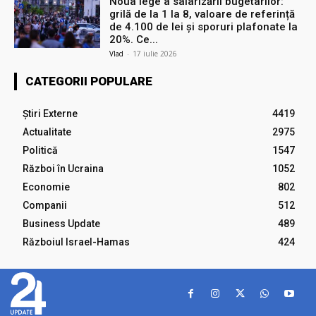
Noua lege a salarizării bugetarilor:
grilă de la 1 la 8, valoare de referință
de 4.100 de lei și sporuri plafonate la
20%. Ce...
Vlad
-
17 iulie 2026
CATEGORII POPULARE
Știri Externe
4419
Actualitate
2975
Politică
1547
Război în Ucraina
1052
Economie
802
Companii
512
Business Update
489
Războiul Israel-Hamas
424