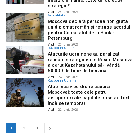
interzic filmările: „Este un obiectiv
strategic!”
Vlad
-
28 iunie 2026
Actualitate
Moscova declară persona non grata
un diplomat român și retrage acordul
pentru Consulatul de la Sankt-
Petersburg
Vlad
-
25 iunie 2026
Război în Ucraina
Atacurile ucrainene au paralizat
rafinării strategice din Rusia. Moscova
a cerut Kazahstanului să-i vândă
50.000 de tone de benzină
Vlad
-
24 iunie 2026
Război în Ucraina
Atac masiv cu drone asupra
Moscovei: toate cele patru
aeroporturi ale capitalei ruse au fost
închise temporar
Vlad
-
22 iunie 2026
1
2
3