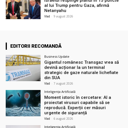
Israelul respinge planul în 15 puncte
al lui Trump pentru Gaza, afirmă
Netanyahu
Vlad
-
9 august 2026
EDITORII RECOMANDĂ
Business Update
Gigantul românesc Transgaz vrea să
devină acționar la un terminal
strategic de gaze naturale lichefiate
din SUA
Vlad
-
7 august 2026
Inteligența Artificială
Moment istoric în cercetare: AI a
proiectat virusuri capabile să se
reproducă. Experții cer măsuri
urgente de siguranță
Vlad
-
6 august 2026
Inteligența Artificială