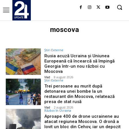
moscova
Știri Externe
Rusia acuză Ucraina și Uniunea
Europeană că încearcă să împingă
Georgia într-un nou război cu
Moscova
Vlad
-
8 august 2026
Știri Externe
Trei persoane au murit după
detonarea unei bombe la un
restaurant din Moscova, relatează
presa de stat rusă
Vlad
-
2 august 2026
Război în Ucraina
Aproape 400 de drone ucrainene au
atacat regiunea Moscova. O dronă a
lovit un bloc din Cehov, iar un depozit