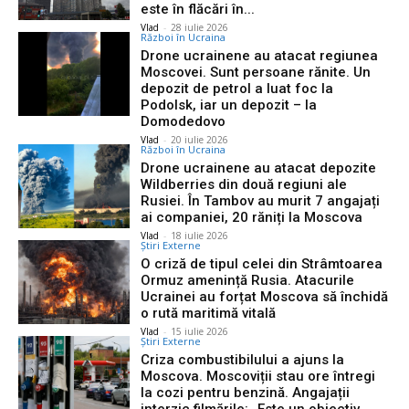
este în flăcări în...
Vlad
-
28 iulie 2026
Război în Ucraina
Drone ucrainene au atacat regiunea
Moscovei. Sunt persoane rănite. Un
depozit de petrol a luat foc la
Podolsk, iar un depozit – la
Domodedovo
Vlad
-
20 iulie 2026
Război în Ucraina
Drone ucrainene au atacat depozite
Wildberries din două regiuni ale
Rusiei. În Tambov au murit 7 angajați
ai companiei, 20 răniți la Moscova
Vlad
-
18 iulie 2026
Știri Externe
O criză de tipul celei din Strâmtoarea
Ormuz amenință Rusia. Atacurile
Ucrainei au forțat Moscova să închidă
o rută maritimă vitală
Vlad
-
15 iulie 2026
Știri Externe
Criza combustibilului a ajuns la
Moscova. Moscoviții stau ore întregi
la cozi pentru benzină. Angajații