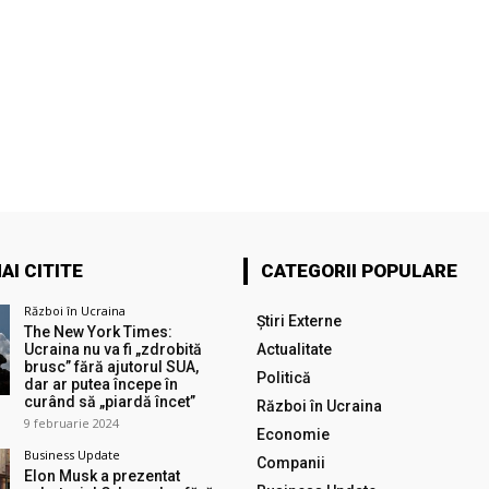
AI CITITE
CATEGORII POPULARE
Război în Ucraina
Știri Externe
The New York Times:
Ucraina nu va fi „zdrobită
Actualitate
brusc” fără ajutorul SUA,
Politică
dar ar putea începe în
curând să „piardă încet”
Război în Ucraina
9 februarie 2024
Economie
Business Update
Companii
Elon Musk a prezentat