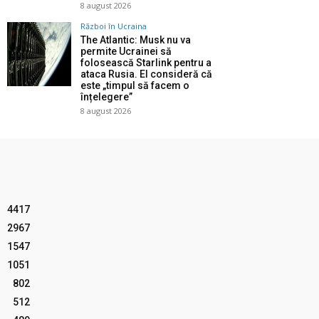
8 august 2026
Război în Ucraina
The Atlantic: Musk nu va
permite Ucrainei să
folosească Starlink pentru a
ataca Rusia. El consideră că
este „timpul să facem o
înțelegere”
8 august 2026
4417
2967
1547
1051
802
512