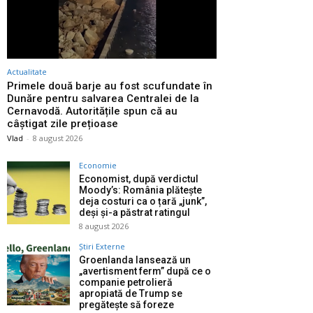
Actualitate
Primele două barje au fost scufundate în
Dunăre pentru salvarea Centralei de la
Cernavodă. Autoritățile spun că au
câștigat zile prețioase
Vlad
-
8 august 2026
Economie
Economist, după verdictul
Moody’s: România plătește
deja costuri ca o țară „junk”,
deși și-a păstrat ratingul
8 august 2026
Știri Externe
Groenlanda lansează un
„avertisment ferm” după ce o
companie petrolieră
apropiată de Trump se
pregătește să foreze