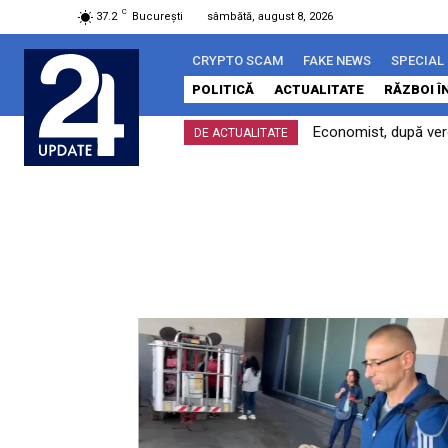
C
37.2
București
sâmbătă, august 8, 2026
CRYPTO SCAM
FAKE NEWS
SPECIAL
POLITICĂ
ACTUALITATE
RĂZBOI Î
Economist, după verdi
DE ACTUALITATE