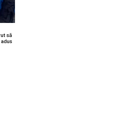
ut să
, adus