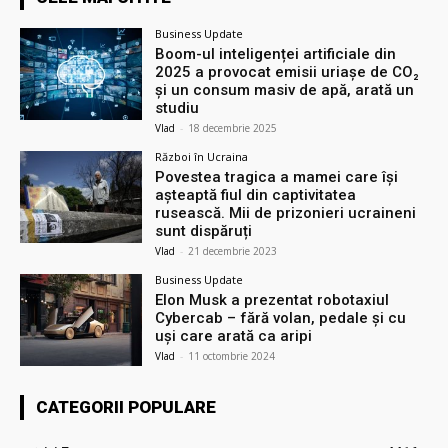
Business Update
Boom-ul inteligenței artificiale din
2025 a provocat emisii uriașe de CO₂
și un consum masiv de apă, arată un
studiu
Vlad
-
18 decembrie 2025
Război în Ucraina
Povestea tragica a mamei care își
așteaptă fiul din captivitatea
rusească. Mii de prizonieri ucraineni
sunt dispăruți
Vlad
-
21 decembrie 2023
Business Update
Elon Musk a prezentat robotaxiul
Cyberсab – fără volan, pedale și cu
uși care arată ca aripi
Vlad
-
11 octombrie 2024
CATEGORII POPULARE