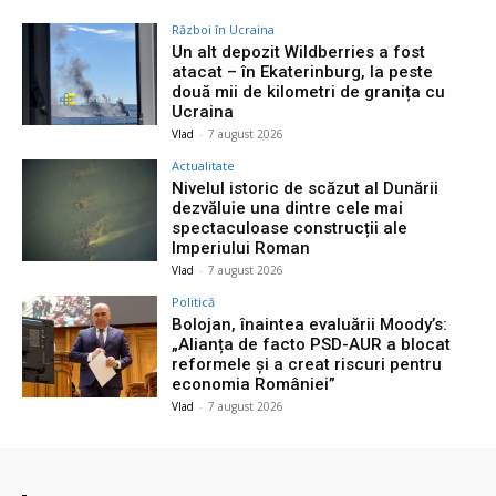
Război în Ucraina
Un alt depozit Wildberries a fost
atacat – în Ekaterinburg, la peste
două mii de kilometri de granița cu
Ucraina
Vlad
-
7 august 2026
Actualitate
Nivelul istoric de scăzut al Dunării
dezvăluie una dintre cele mai
spectaculoase construcții ale
Imperiului Roman
Vlad
-
7 august 2026
Politică
Bolojan, înaintea evaluării Moody’s:
„Alianța de facto PSD-AUR a blocat
reformele și a creat riscuri pentru
economia României”
Vlad
-
7 august 2026