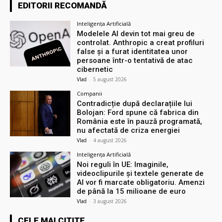
EDITORII RECOMANDĂ
Inteligența Artificială
Modelele AI devin tot mai greu de
controlat. Anthropic a creat profiluri
false și a furat identitatea unor
persoane într-o tentativă de atac
cibernetic
Vlad
-
5 august 2026
Companii
Contradicție după declarațiile lui
Bolojan: Ford spune că fabrica din
România este în pauză programată,
nu afectată de criza energiei
Vlad
-
4 august 2026
Inteligența Artificială
Noi reguli în UE: Imaginile,
videoclipurile și textele generate de
AI vor fi marcate obligatoriu. Amenzi
de până la 15 milioane de euro
Vlad
-
3 august 2026
CELE MAI CITITE