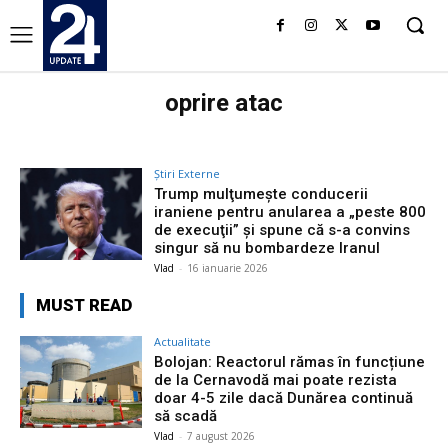
oprire atac
Știri Externe
Trump mulţumeşte conducerii
iraniene pentru anularea a „peste 800
de execuţii” și spune că s-a convins
singur să nu bombardeze Iranul
Vlad
-
16 ianuarie 2026
MUST READ
Actualitate
Bolojan: Reactorul rămas în funcțiune
de la Cernavodă mai poate rezista
doar 4-5 zile dacă Dunărea continuă
să scadă
Vlad
-
7 august 2026