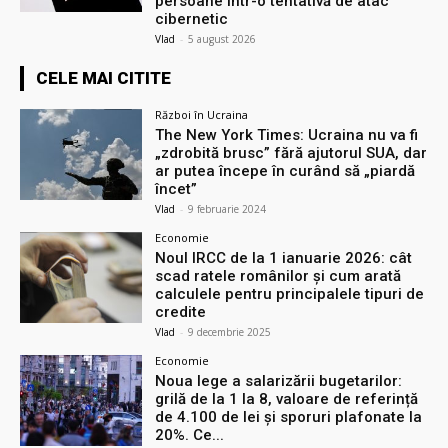
persoane într-o tentativă de atac
cibernetic
Vlad
-
5 august 2026
CELE MAI CITITE
Război în Ucraina
The New York Times: Ucraina nu va fi
„zdrobită brusc” fără ajutorul SUA, dar
ar putea începe în curând să „piardă
încet”
Vlad
-
9 februarie 2024
Economie
Noul IRCC de la 1 ianuarie 2026: cât
scad ratele românilor și cum arată
calculele pentru principalele tipuri de
credite
Vlad
-
9 decembrie 2025
Economie
Noua lege a salarizării bugetarilor:
grilă de la 1 la 8, valoare de referință
de 4.100 de lei și sporuri plafonate la
20%. Ce...