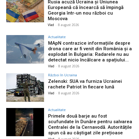
Rusia acuză Ucraina și Uniunea
Europeană că încearcă să împingă
Georgia într-un nou război cu
Moscova
Vlad
-
8 august 2026
Actualitate
MApN contrazice informațiile despre
drona care ar fi venit din România și a
explodat în Bulgaria: Radarele nu au
detectat nicio încălcare a spațiului...
Vlad
-
8 august 2026
Război în Ucraina
Zelenski: SUA va furniza Ucrainei
rachete Patriot în fiecare lună
Vlad
-
8 august 2026
Actualitate
Primele două barje au fost
scufundate în Dunăre pentru salvarea
Centralei de la Cernavodă. Autoritățile
spun că au câștigat zile prețioase
Vlad
-
8 august 2026