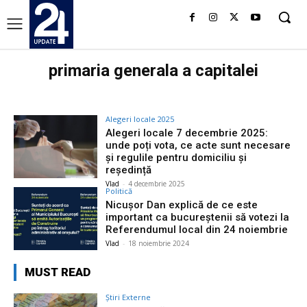
primaria generala a capitalei
Alegeri locale 2025
Alegeri locale 7 decembrie 2025:
unde poți vota, ce acte sunt necesare
și regulile pentru domiciliu și
reședință
Vlad
-
4 decembrie 2025
Politică
Nicuşor Dan explică de ce este
important ca bucureştenii să votezi la
Referendumul local din 24 noiembrie
Vlad
-
18 noiembrie 2024
MUST READ
Știri Externe