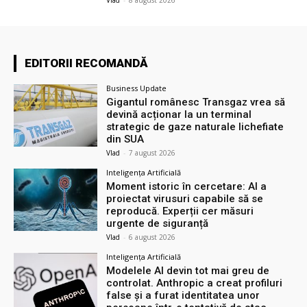
EDITORII RECOMANDĂ
Business Update
Gigantul românesc Transgaz vrea să
devină acționar la un terminal
strategic de gaze naturale lichefiate
din SUA
Vlad
-
7 august 2026
Inteligența Artificială
Moment istoric în cercetare: AI a
proiectat virusuri capabile să se
reproducă. Experții cer măsuri
urgente de siguranță
Vlad
-
6 august 2026
Inteligența Artificială
Modelele AI devin tot mai greu de
controlat. Anthropic a creat profiluri
false și a furat identitatea unor