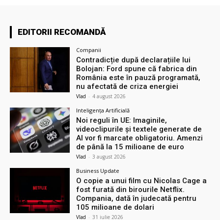
EDITORII RECOMANDĂ
Companii
Contradicție după declarațiile lui
Bolojan: Ford spune că fabrica din
România este în pauză programată,
nu afectată de criza energiei
Vlad
-
4 august 2026
Inteligența Artificială
Noi reguli în UE: Imaginile,
videoclipurile și textele generate de
AI vor fi marcate obligatoriu. Amenzi
de până la 15 milioane de euro
Vlad
-
3 august 2026
Business Update
O copie a unui film cu Nicolas Cage a
fost furată din birourile Netflix.
Compania, dată în judecată pentru
105 milioane de dolari
Vlad
-
31 iulie 2026