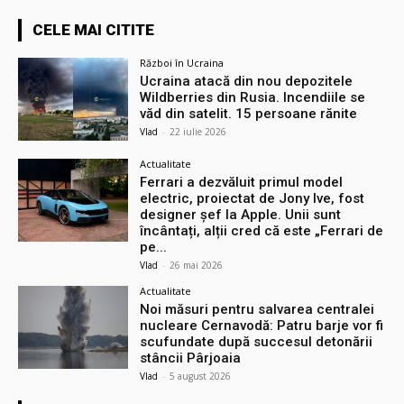
CELE MAI CITITE
Război în Ucraina
Ucraina atacă din nou depozitele
Wildberries din Rusia. Incendiile se
văd din satelit. 15 persoane rănite
Vlad
-
22 iulie 2026
Actualitate
Ferrari a dezvăluit primul model
electric, proiectat de Jony Ive, fost
designer șef la Apple. Unii sunt
încântați, alții cred că este „Ferrari de
pe...
Vlad
-
26 mai 2026
Actualitate
Noi măsuri pentru salvarea centralei
nucleare Cernavodă: Patru barje vor fi
scufundate după succesul detonării
stâncii Pârjoaia
Vlad
-
5 august 2026