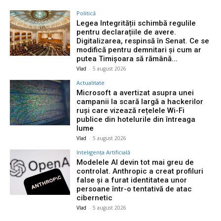
Politică
Legea Integrității schimbă regulile
pentru declarațiile de avere.
Digitalizarea, respinsă în Senat. Ce se
modifică pentru demnitari și cum ar
putea Timișoara să rămână...
Vlad
-
5 august 2026
Actualitate
Microsoft a avertizat asupra unei
campanii la scară largă a hackerilor
ruși care vizează rețelele Wi-Fi
publice din hotelurile din întreaga
lume
Vlad
-
5 august 2026
Inteligența Artificială
Modelele AI devin tot mai greu de
controlat. Anthropic a creat profiluri
false și a furat identitatea unor
persoane într-o tentativă de atac
cibernetic
Vlad
-
5 august 2026