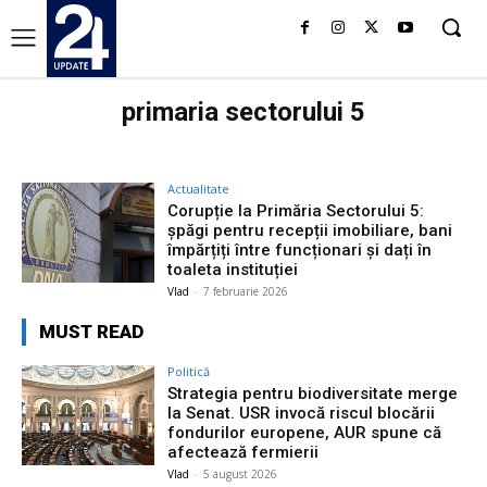
primaria sectorului 5
Actualitate
Corupție la Primăria Sectorului 5:
șpăgi pentru recepții imobiliare, bani
împărțiți între funcționari și dați în
toaleta instituției
Vlad
-
7 februarie 2026
MUST READ
Politică
Strategia pentru biodiversitate merge
la Senat. USR invocă riscul blocării
fondurilor europene, AUR spune că
afectează fermierii
Vlad
-
5 august 2026