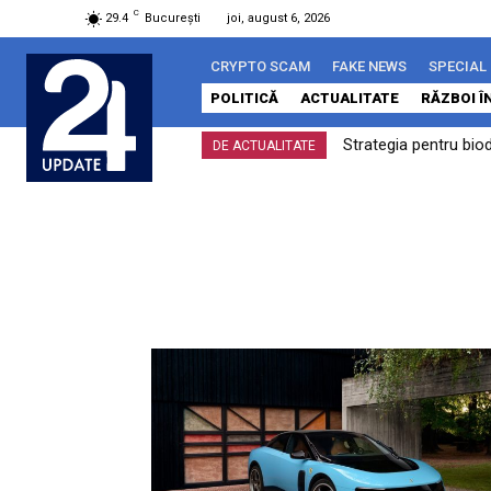
C
29.4
București
joi, august 6, 2026
CRYPTO SCAM
FAKE NEWS
SPECIAL
POLITICĂ
ACTUALITATE
RĂZBOI Î
Strategia pentru bio
DE ACTUALITATE