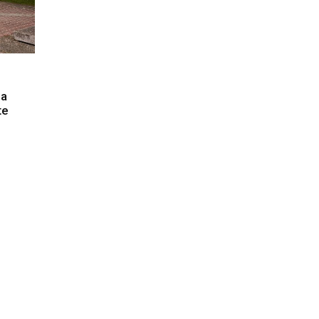
la
te