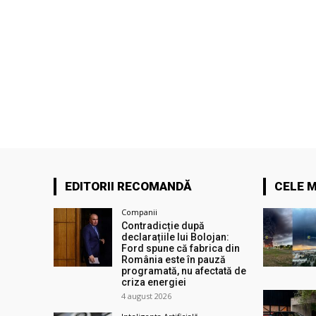
EDITORII RECOMANDĂ
CELE M
Companii
Contradicție după
declarațiile lui Bolojan:
Ford spune că fabrica din
România este în pauză
programată, nu afectată de
criza energiei
4 august 2026