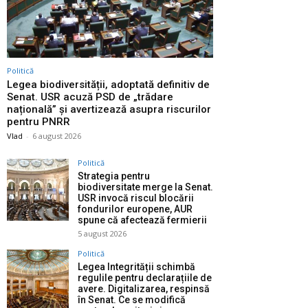
Politică
Legea biodiversității, adoptată definitiv de
Senat. USR acuză PSD de „trădare
națională” și avertizează asupra riscurilor
pentru PNRR
Vlad
-
6 august 2026
Politică
Strategia pentru
biodiversitate merge la Senat.
USR invocă riscul blocării
fondurilor europene, AUR
spune că afectează fermierii
5 august 2026
Politică
Legea Integrității schimbă
regulile pentru declarațiile de
avere. Digitalizarea, respinsă
în Senat. Ce se modifică