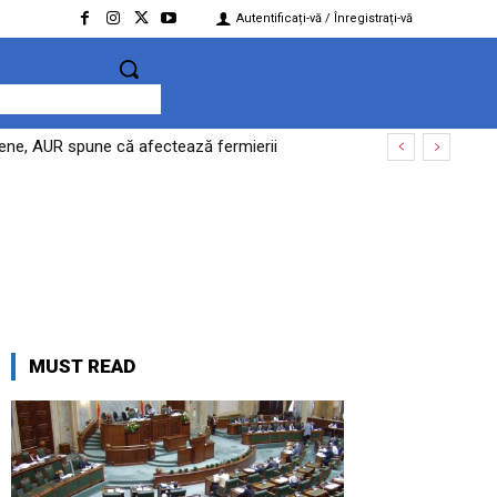
Autentificați-vă / Înregistrați-vă
opene, AUR spune că afectează fermierii
MUST READ