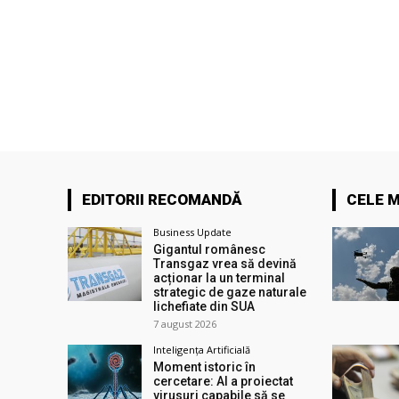
EDITORII RECOMANDĂ
CELE M
Business Update
Gigantul românesc
Transgaz vrea să devină
acționar la un terminal
strategic de gaze naturale
lichefiate din SUA
7 august 2026
Inteligența Artificială
Moment istoric în
cercetare: AI a proiectat
virusuri capabile să se