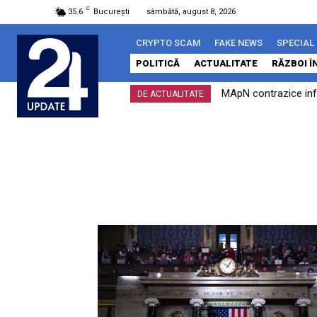
C
35.6
București
sâmbătă, august 8, 2026
CRYPTO SCAM
FAKE NEWS
SPECIAL
POLITICĂ
ACTUALITATE
RĂZBOI Î
MApN contrazice info
DE ACTUALITATE
încălcare a spațiului..