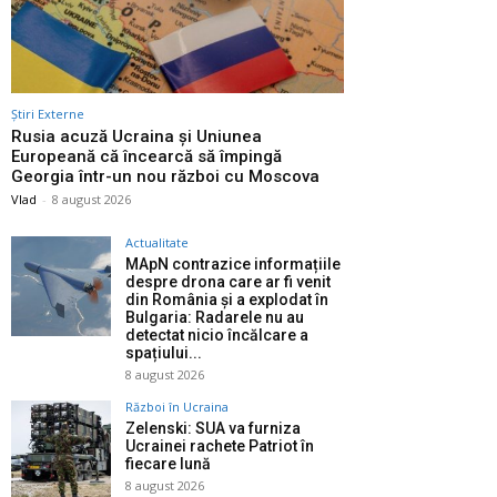
Știri Externe
Rusia acuză Ucraina și Uniunea
Europeană că încearcă să împingă
Georgia într-un nou război cu Moscova
Vlad
-
8 august 2026
Actualitate
MApN contrazice informațiile
despre drona care ar fi venit
din România și a explodat în
Bulgaria: Radarele nu au
detectat nicio încălcare a
spațiului...
8 august 2026
Război în Ucraina
Zelenski: SUA va furniza
Ucrainei rachete Patriot în
fiecare lună
8 august 2026