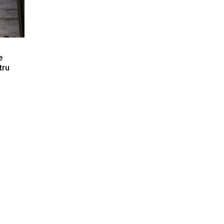
e
tru