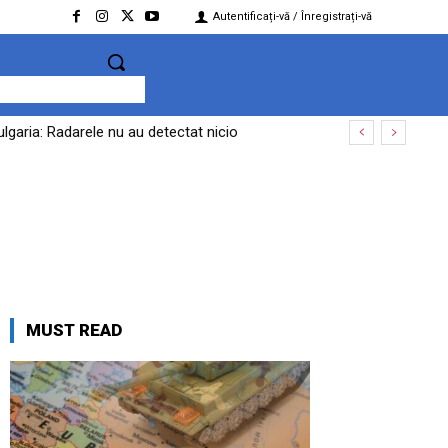
Autentificați-vă / Înregistrați-vă
lgaria: Radarele nu au detectat nicio
MUST READ