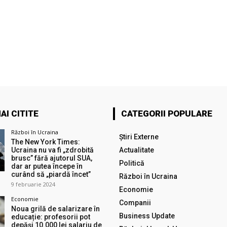
AI CITITE
CATEGORII POPULARE
Război în Ucraina
Știri Externe
The New York Times:
Ucraina nu va fi „zdrobită
Actualitate
brusc” fără ajutorul SUA,
Politică
dar ar putea începe în
curând să „piardă încet”
Război în Ucraina
9 februarie 2024
Economie
Economie
Companii
Noua grilă de salarizare în
Business Update
educație: profesorii pot
depăși 10.000 lei salariu de