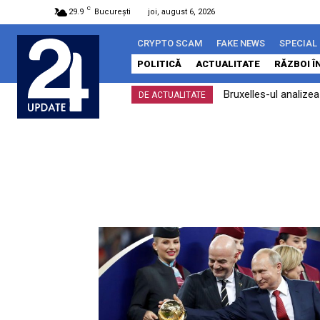
C
29.9
București
joi, august 6, 2026
CRYPTO SCAM
FAKE NEWS
SPECIAL
POLITICĂ
ACTUALITATE
RĂZBOI Î
Bruxelles-ul analize
DE ACTUALITATE
îndeplinit