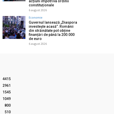
acțiuni împotriva ordinii
constituționale
6 august 2026
Economie
Guvernul lansează „Diaspora
investește acasă”. Românii
din străinătate pot obține
finanțări de până la 200.000
de euro
6 august 2026
4415
2961
1545
1049
800
510