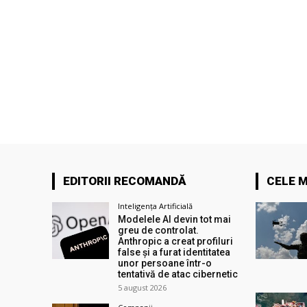
EDITORII RECOMANDĂ
CELE M
Inteligența Artificială
Modelele AI devin tot mai
greu de controlat.
Anthropic a creat profiluri
false și a furat identitatea
unor persoane într-o
tentativă de atac cibernetic
5 august 2026