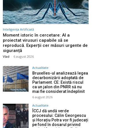
Inteligența Artificială
Moment istoric în cercetare: AI a
proiectat virusuri capabile să se
reproducă. Experții cer măsuri urgente de
siguranță
Vlad
-
6 august 2026
Actualitate
Bruxelles-ul analizează legea
decarbonizării adoptată de
Parlament. CE: Există riscul
ca un jalon din PNRR să nu
mai fie considerat îndeplinit
6 august 2026
Actualitate
ÎCCJ dă undă verde
procesului: Călin Georgescu
și Horațiu Potra vor fi judecați
pe fond în dosarul privind