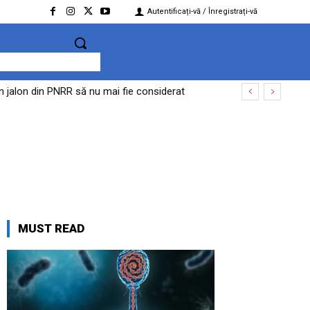
Autentificați-vă / Înregistrați-vă
un jalon din PNRR să nu mai fie considerat
MUST READ