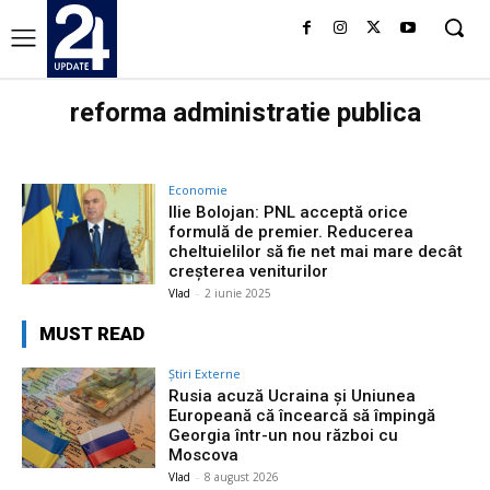
reforma administratie publica
Economie
Ilie Bolojan: PNL acceptă orice
formulă de premier. Reducerea
cheltuielilor să fie net mai mare decât
creşterea veniturilor
Vlad
-
2 iunie 2025
MUST READ
Știri Externe
Rusia acuză Ucraina și Uniunea
Europeană că încearcă să împingă
Georgia într-un nou război cu
Moscova
Vlad
-
8 august 2026