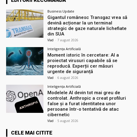
Business Update
Gigantul românesc Transgaz vrea să
devină acționar la un terminal
strategic de gaze naturale lichefiate
din SUA
Vlad
-
7 august 2026
Inteligența Artificială
Moment istoric în cercetare: AI a
proiectat virusuri capabile să se
reproducă. Experții cer măsuri
urgente de siguranță
Vlad
-
6 august 2026
Inteligența Artificială
Modelele AI devin tot mai greu de
controlat. Anthropic a creat profiluri
false și a furat identitatea unor
persoane într-o tentativă de atac
cibernetic
Vlad
-
5 august 2026
CELE MAI CITITE