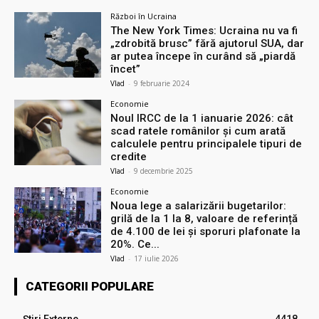
Război în Ucraina
The New York Times: Ucraina nu va fi
„zdrobită brusc” fără ajutorul SUA, dar
ar putea începe în curând să „piardă
încet”
Vlad
-
9 februarie 2024
Economie
Noul IRCC de la 1 ianuarie 2026: cât
scad ratele românilor și cum arată
calculele pentru principalele tipuri de
credite
Vlad
-
9 decembrie 2025
Economie
Noua lege a salarizării bugetarilor:
grilă de la 1 la 8, valoare de referință
de 4.100 de lei și sporuri plafonate la
20%. Ce...
Vlad
-
17 iulie 2026
CATEGORII POPULARE
Știri Externe
4418