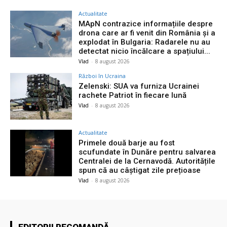
Actualitate
MApN contrazice informațiile despre
drona care ar fi venit din România și a
explodat în Bulgaria: Radarele nu au
detectat nicio încălcare a spațiului...
Vlad
-
8 august 2026
Război în Ucraina
Zelenski: SUA va furniza Ucrainei
rachete Patriot în fiecare lună
Vlad
-
8 august 2026
Actualitate
Primele două barje au fost
scufundate în Dunăre pentru salvarea
Centralei de la Cernavodă. Autoritățile
spun că au câștigat zile prețioase
Vlad
-
8 august 2026
EDITORII RECOMANDĂ