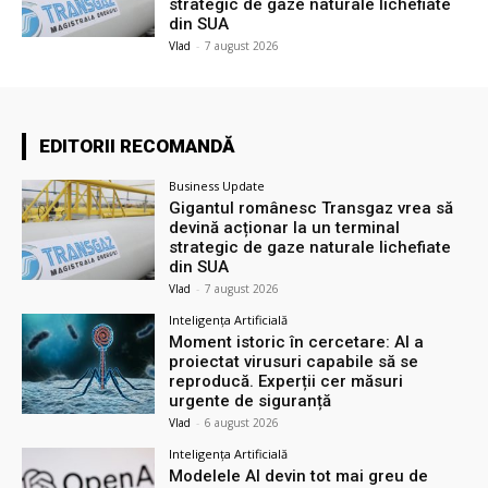
strategic de gaze naturale lichefiate
din SUA
Vlad
-
7 august 2026
EDITORII RECOMANDĂ
Business Update
Gigantul românesc Transgaz vrea să
devină acționar la un terminal
strategic de gaze naturale lichefiate
din SUA
Vlad
-
7 august 2026
Inteligența Artificială
Moment istoric în cercetare: AI a
proiectat virusuri capabile să se
reproducă. Experții cer măsuri
urgente de siguranță
Vlad
-
6 august 2026
Inteligența Artificială
Modelele AI devin tot mai greu de