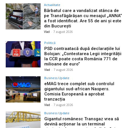
Actualitate
Bărbatul care a vandalizat stânca de
pe Transfăgărășan cu mesajul „ANNA”
a fost identificat. Are 55 de ani și este
din București
Vlad
-
7 august 2026
Politică
PSD contraatacă după declarațiile lui
Bolojan: „Contestarea Legii integrității
la CCR poate costa România 771 de
milioane de euro”
Vlad
-
7 august 2026
Business Update
eMAG trece complet sub controlul
gigantului sud-african Naspers.
Comisia Europeană a aprobat
tranzacția
Vlad
-
7 august 2026
Business Update
Gigantul românesc Transgaz vrea să
devină acționar la un terminal