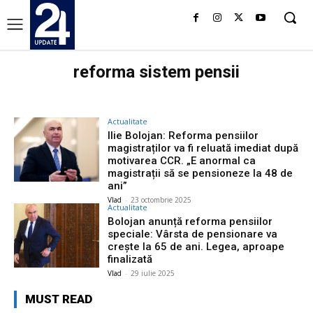
reforma sistem pensii
Actualitate
Ilie Bolojan: Reforma pensiilor
magistraților va fi reluată imediat după
motivarea CCR. „E anormal ca
magistrații să se pensioneze la 48 de
ani”
Vlad
-
23 octombrie 2025
Actualitate
Bolojan anunță reforma pensiilor
speciale: Vârsta de pensionare va
crește la 65 de ani. Legea, aproape
finalizată
Vlad
-
29 iulie 2025
MUST READ