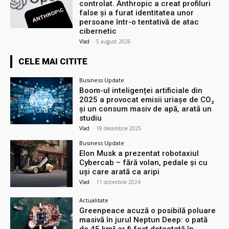
controlat. Anthropic a creat profiluri
false și a furat identitatea unor
persoane într-o tentativă de atac
cibernetic
Vlad
-
5 august 2026
CELE MAI CITITE
Business Update
Boom-ul inteligenței artificiale din
2025 a provocat emisii uriașe de CO₂
și un consum masiv de apă, arată un
studiu
Vlad
-
18 decembrie 2025
Business Update
Elon Musk a prezentat robotaxiul
Cyberсab – fără volan, pedale și cu
uși care arată ca aripi
Vlad
-
11 octombrie 2024
Actualitate
Greenpeace acuză o posibilă poluare
masivă în jurul Neptun Deep: o pată
de 45 km² ar fi fost detectată în