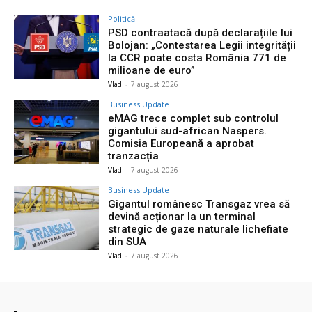
Politică
PSD contraatacă după declarațiile lui
Bolojan: „Contestarea Legii integrității
la CCR poate costa România 771 de
milioane de euro”
Vlad
-
7 august 2026
Business Update
eMAG trece complet sub controlul
gigantului sud-african Naspers.
Comisia Europeană a aprobat
tranzacția
Vlad
-
7 august 2026
Business Update
Gigantul românesc Transgaz vrea să
devină acționar la un terminal
strategic de gaze naturale lichefiate
din SUA
Vlad
-
7 august 2026