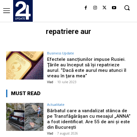
repatriere aur
Business Update
Efectele sancțiunilor impuse Rusiei.
Ţările au început să îşi repatrieze
aurul. ”Dacă este aurul meu atunci îl
vreau în ţara mea”
Vlad
-
10 iulie 2023
MUST READ
Actualitate
Bărbatul care a vandalizat stânca de
pe Transfăgărășan cu mesajul „ANNA”
a fost identificat. Are 55 de ani și este
din București
Vlad
-
7 august 2026