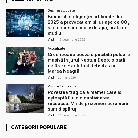
Business Update
Boom-ul inteligenței artificiale din
2025 a provocat emisii uriașe de CO₂
și un consum masiv de apă, arată un
studiu
Vlad
-
18 decembrie 2025
Actualitate
Greenpeace acuză o posibilă poluare
masivă în jurul Neptun Deep: o pată
de 45 km² ar fi fost detectată în
Marea Neagră
Vlad
-
20 mai 2026
Război în Ucraina
Povestea tragica a mamei care își
așteaptă fiul din captivitatea
rusească. Mii de prizonieri ucraineni
sunt dispăruți
Vlad
-
21 decembrie 2023
CATEGORII POPULARE