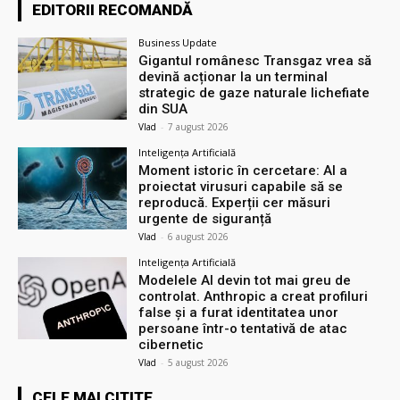
EDITORII RECOMANDĂ
Business Update
Gigantul românesc Transgaz vrea să
devină acționar la un terminal
strategic de gaze naturale lichefiate
din SUA
Vlad
-
7 august 2026
Inteligența Artificială
Moment istoric în cercetare: AI a
proiectat virusuri capabile să se
reproducă. Experții cer măsuri
urgente de siguranță
Vlad
-
6 august 2026
Inteligența Artificială
Modelele AI devin tot mai greu de
controlat. Anthropic a creat profiluri
false și a furat identitatea unor
persoane într-o tentativă de atac
cibernetic
Vlad
-
5 august 2026
CELE MAI CITITE