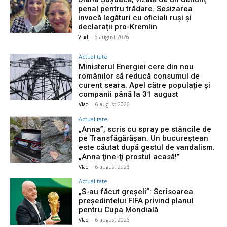
penal pentru trădare. Sesizarea
invocă legături cu oficiali ruși și
declarații pro-Kremlin
Vlad
-
6 august 2026
Actualitate
Ministerul Energiei cere din nou
românilor să reducă consumul de
curent seara. Apel către populație și
companii până la 31 august
Vlad
-
6 august 2026
Actualitate
„Anna”, scris cu spray pe stâncile de
pe Transfăgărășan. Un bucureștean
este căutat după gestul de vandalism.
„Anna ţine-ţi prostul acasă!”
Vlad
-
6 august 2026
Actualitate
„S-au făcut greșeli”: Scrisoarea
președintelui FIFA privind planul
pentru Cupa Mondială
Vlad
-
6 august 2026