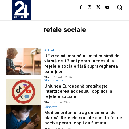
retele sociale
Actualitate
UE vrea să impună o limită minimă de
vârstă de 13 ani pentru accesul la
rețelele sociale fără supravegherea
părinților
Vlad
-
13 iulie 2026
Știri Externe
Uniunea Europeană pregătește
interzicerea accesului copiilor la
rețelele sociale
Vlad
-
2 iulie 2026
Sănătate
Medicii britanici trag un semnal de
alarmă: Rețelele sociale sunt la fel de
nocive pentru copii ca fumatul
Vlad
-
26 mai 2026