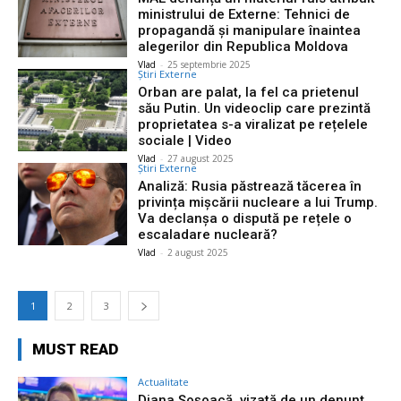
ministrului de Externe: Tehnici de
propagandă și manipulare înaintea
alegerilor din Republica Moldova
Vlad
-
25 septembrie 2025
Știri Externe
Orban are palat, la fel ca prietenul
său Putin. Un videoclip care prezintă
proprietatea s-a viralizat pe rețelele
sociale | Video
Vlad
-
27 august 2025
Știri Externe
Analiză: Rusia păstrează tăcerea în
privința mișcării nucleare a lui Trump.
Va declanșa o dispută pe rețele o
escaladare nucleară?
Vlad
-
2 august 2025
1
2
3
MUST READ
Actualitate
Diana Șoșoacă, vizată de un denunț