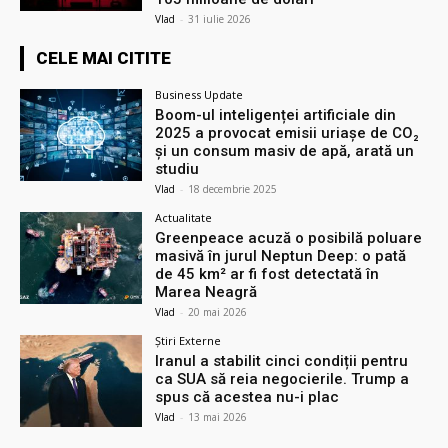
Vlad
-
31 iulie 2026
CELE MAI CITITE
Business Update
Boom-ul inteligenței artificiale din
2025 a provocat emisii uriașe de CO₂
și un consum masiv de apă, arată un
studiu
Vlad
-
18 decembrie 2025
Actualitate
Greenpeace acuză o posibilă poluare
masivă în jurul Neptun Deep: o pată
de 45 km² ar fi fost detectată în
Marea Neagră
Vlad
-
20 mai 2026
Știri Externe
Iranul a stabilit cinci condiții pentru
ca SUA să reia negocierile. Trump a
spus că acestea nu-i plac
Vlad
-
13 mai 2026