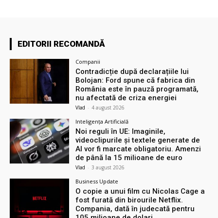
EDITORII RECOMANDĂ
Companii
Contradicție după declarațiile lui
Bolojan: Ford spune că fabrica din
România este în pauză programată,
nu afectată de criza energiei
Vlad
-
4 august 2026
Inteligența Artificială
Noi reguli în UE: Imaginile,
videoclipurile și textele generate de
AI vor fi marcate obligatoriu. Amenzi
de până la 15 milioane de euro
Vlad
-
3 august 2026
Business Update
O copie a unui film cu Nicolas Cage a
fost furată din birourile Netflix.
Compania, dată în judecată pentru
105 milioane de dolari