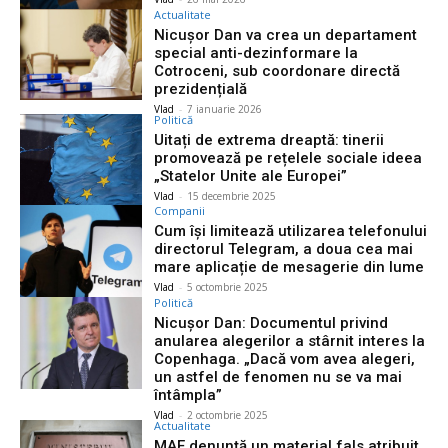
Actualitate
Nicușor Dan va crea un departament
special anti-dezinformare la
Cotroceni, sub coordonare directă
prezidențială
Vlad
-
7 ianuarie 2026
Politică
Uitați de extrema dreaptă: tinerii
promovează pe rețelele sociale ideea
„Statelor Unite ale Europei”
Vlad
-
15 decembrie 2025
Companii
Cum își limitează utilizarea telefonului
directorul Telegram, a doua cea mai
mare aplicație de mesagerie din lume
Vlad
-
5 octombrie 2025
Politică
Nicușor Dan: Documentul privind
anularea alegerilor a stârnit interes la
Copenhaga. „Dacă vom avea alegeri,
un astfel de fenomen nu se va mai
întâmpla”
Vlad
-
2 octombrie 2025
Actualitate
MAE denunță un material fals atribuit