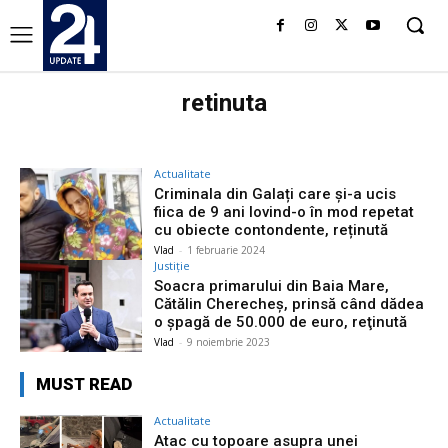
retinuta
Actualitate
Criminala din Galați care și-a ucis
fiica de 9 ani lovind-o în mod repetat
cu obiecte contondente, reținută
Vlad
-
1 februarie 2024
Justiție
Soacra primarului din Baia Mare,
Cătălin Cherecheş, prinsă când dădea
o șpagă de 50.000 de euro, reţinută
Vlad
-
9 noiembrie 2023
MUST READ
Actualitate
Atac cu topoare asupra unei