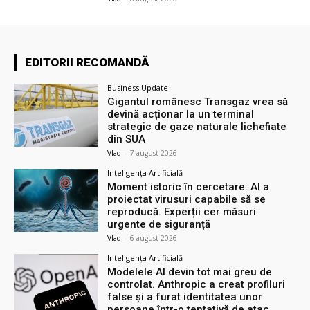
EDITORII RECOMANDĂ
Business Update
Gigantul românesc Transgaz vrea să
devină acționar la un terminal
strategic de gaze naturale lichefiate
din SUA
Vlad
-
7 august 2026
Inteligența Artificială
Moment istoric în cercetare: AI a
proiectat virusuri capabile să se
reproducă. Experții cer măsuri
urgente de siguranță
Vlad
-
6 august 2026
Inteligența Artificială
Modelele AI devin tot mai greu de
controlat. Anthropic a creat profiluri
false și a furat identitatea unor
persoane într-o tentativă de atac