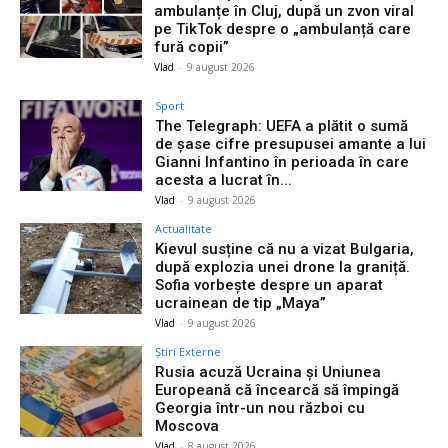
ambulanțe în Cluj, după un zvon viral
pe TikTok despre o „ambulanță care
fură copii”
Vlad
-
9 august 2026
Sport
The Telegraph: UEFA a plătit o sumă
de șase cifre presupusei amante a lui
Gianni Infantino în perioada în care
acesta a lucrat în...
Vlad
-
9 august 2026
Actualitate
Kievul susține că nu a vizat Bulgaria,
după explozia unei drone la graniță.
Sofia vorbește despre un aparat
ucrainean de tip „Maya”
Vlad
-
9 august 2026
Știri Externe
Rusia acuză Ucraina și Uniunea
Europeană că încearcă să împingă
Georgia într-un nou război cu
Moscova
Vlad
-
8 august 2026