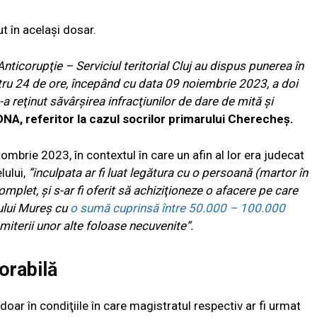
ut în același dosar.
Anticorupţie – Serviciul teritorial Cluj au dispus punerea în
ntru 24 de ore, începând cu data 09 noiembrie 2023, a doi
s-a reţinut săvârşirea infracţiunilor de dare de mită şi
DNA, referitor la cazul socrilor primarului Cherecheş.
mbrie 2023, în contextul în care un afin al lor era judecat
lului,
”inculpata ar fi luat legătura cu o persoană (martor în
omplet, şi s-ar fi oferit să achiziţioneze o afacere pe care
ului Mureş cu
o sumă cuprinsă între 50.000 – 100.000
emiterii unor alte foloase necuvenite”.
orabilă
ă doar în condiţiile în care magistratul respectiv ar fi urmat