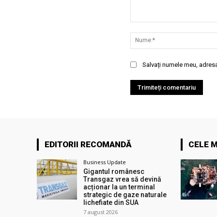
Comentariu:
Salvați numele meu, adresa 
EDITORII RECOMANDĂ
CELE M
Business Update
Gigantul românesc
Transgaz vrea să devină
acționar la un terminal
strategic de gaze naturale
lichefiate din SUA
7 august 2026