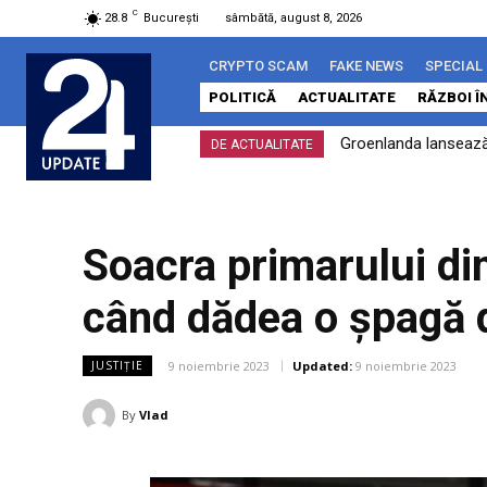
C
28.8
București
sâmbătă, august 8, 2026
CRYPTO SCAM
FAKE NEWS
SPECIAL
POLITICĂ
ACTUALITATE
RĂZBOI Î
Groenlanda lansează
DE ACTUALITATE
Soacra primarului di
când dădea o șpagă d
9 noiembrie 2023
Updated:
9 noiembrie 2023
JUSTIȚIE
By
Vlad