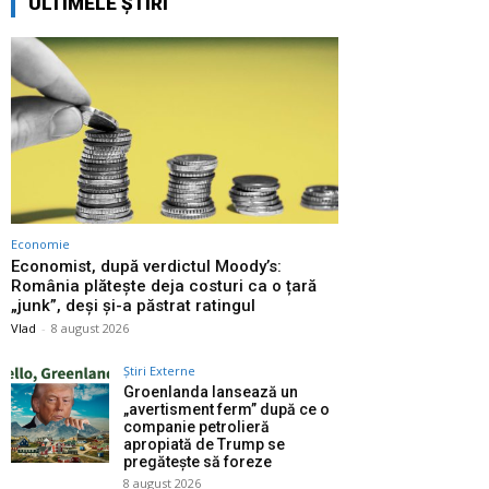
ULTIMELE ȘTIRI
Economie
Economist, după verdictul Moody’s:
România plătește deja costuri ca o țară
„junk”, deși și-a păstrat ratingul
Vlad
-
8 august 2026
Știri Externe
Groenlanda lansează un
„avertisment ferm” după ce o
companie petrolieră
apropiată de Trump se
pregătește să foreze
8 august 2026