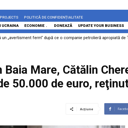
 PROJECTS
POLITICĂ DE CONFIDENȚIALITATE
N UCRAINA
ECONOMIE
DONEAZĂ
UPDATE YOUR BUSINESS
 un „avertisment ferm” după ce o companie petrolieră apropiată de
n Baia Mare, Cătălin Cher
e 50.000 de euro, reţinu
Faceb
Acțiune