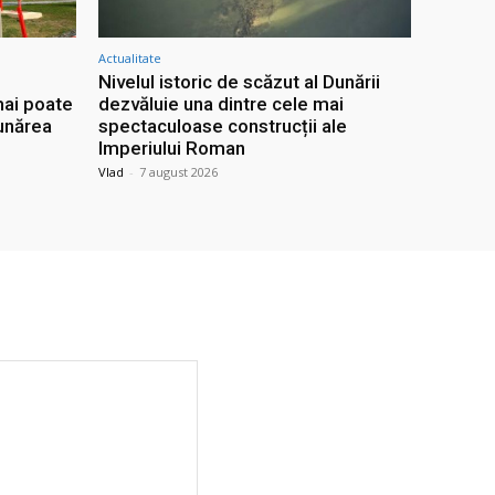
Actualitate
Nivelul istoric de scăzut al Dunării
mai poate
dezvăluie una dintre cele mai
Dunărea
spectaculoase construcții ale
Imperiului Roman
Vlad
-
7 august 2026