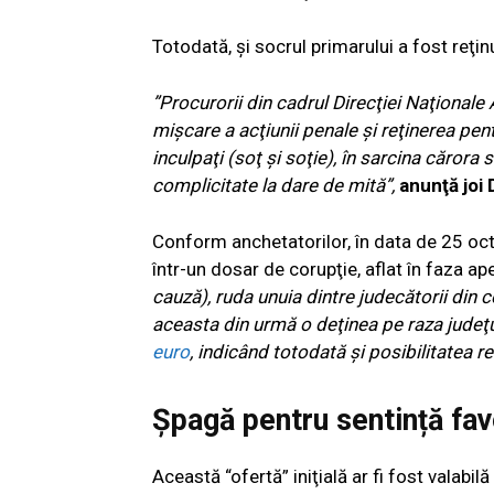
Totodată, și socrul primarului a fost reţin
”Procurorii din cadrul Direcţiei Naţionale 
mişcare a acţiunii penale şi reţinerea pe
inculpaţi (soţ şi soţie), în sarcina cărora 
complicitate la dare de mită”,
anunţă joi 
Conform anchetatorilor, în data de 25 octo
într-un dosar de corupţie, aflat în faza ape
cauză), ruda unuia dintre judecătorii din c
aceasta din urmă o deţinea pe raza judeţ
euro
, indicând totodată şi posibilitatea r
Șpagă pentru sentință fav
Această “ofertă” iniţială ar fi fost valabil