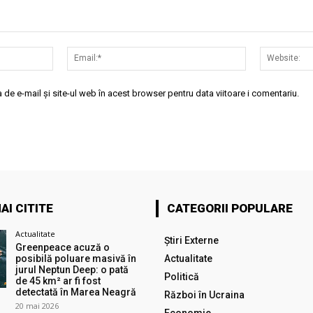
Nume:*
Email:*
de e-mail și site-ul web în acest browser pentru data viitoare i comentariu.
AI CITITE
CATEGORII POPULARE
Actualitate
Știri Externe
Greenpeace acuză o
posibilă poluare masivă în
Actualitate
jurul Neptun Deep: o pată
Politică
de 45 km² ar fi fost
detectată în Marea Neagră
Război în Ucraina
20 mai 2026