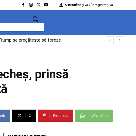
Autentificați-vă / Înregistrați-vă
 Trump se pregătește să foreze
echeş, prinsă
tă
ook
X
Pinterest
WhatsApp