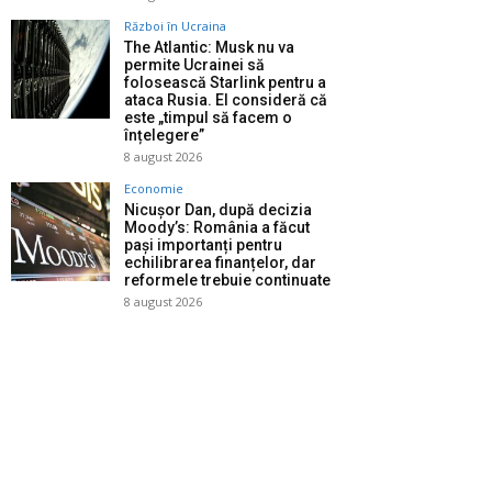
Război în Ucraina
The Atlantic: Musk nu va
permite Ucrainei să
folosească Starlink pentru a
ataca Rusia. El consideră că
este „timpul să facem o
înțelegere”
8 august 2026
Economie
Nicușor Dan, după decizia
Moody’s: România a făcut
pași importanți pentru
echilibrarea finanțelor, dar
reformele trebuie continuate
8 august 2026