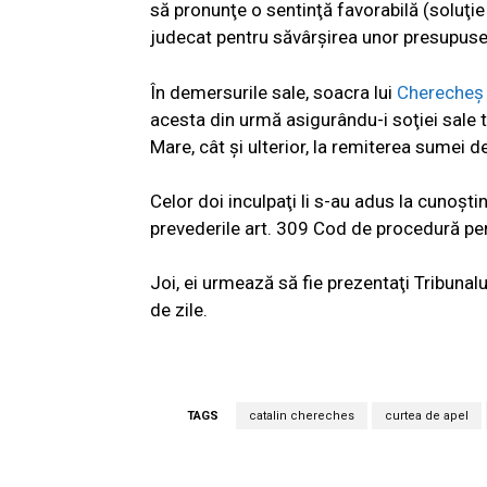
să pronunţe o sentinţă favorabilă (soluţie 
judecat pentru săvârşirea unor presupuse 
În demersurile sale, soacra lui
Chereche
acesta din urmă asigurându-i soţiei sale tr
Mare, cât şi ulterior, la remiterea sumei 
Celor doi inculpaţi li s-au adus la cunoşti
prevederile art. 309 Cod de procedură pe
Joi, ei urmează să fie prezentaţi Tribuna
de zile.
TAGS
catalin chereches
curtea de apel