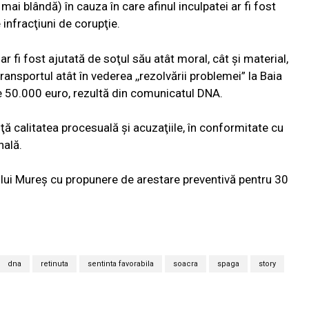
mai blândă) în cauza în care afinul inculpatei ar fi fost
infracţiuni de corupţie.
ş
ar fi fost ajutată de soţul său atât moral, cât şi material,
ansportul atât în vederea ,,rezolvării problemei” la Baia
de 50.000 euro, rezultă din comunicatul DNA.
nţă calitatea procesuală şi acuzaţiile, în conformitate cu
nală.
lului Mureş cu propunere de arestare preventivă pentru 30
dna
retinuta
sentinta favorabila
soacra
spaga
story