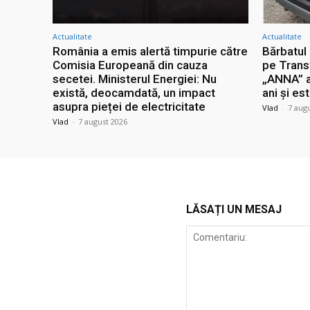
Actualitate
Actualitate
România a emis alertă timpurie către
Bărbatul 
Comisia Europeană din cauza
pe Trans
secetei. Ministerul Energiei: Nu
„ANNA” a 
există, deocamdată, un impact
ani și es
asupra pieței de electricitate
Vlad
-
7 aug
Vlad
-
7 august 2026
LĂSAȚI UN MESAJ