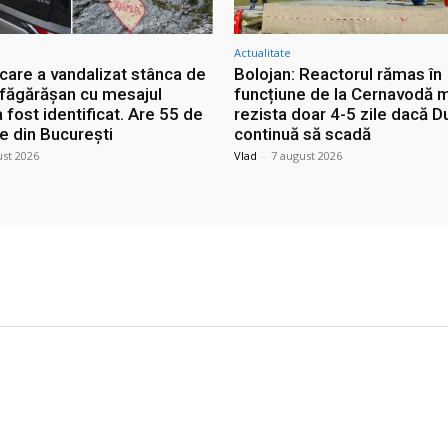
Actualitate
care a vandalizat stânca de
Bolojan: Reactorul rămas în
făgărășan cu mesajul
funcțiune de la Cernavodă 
fost identificat. Are 55 de
rezista doar 4-5 zile dacă 
te din București
continuă să scadă
ust 2026
Vlad
-
7 august 2026