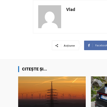
Vlad
Faceboo
Acțiune
CITEȘTE ȘI...