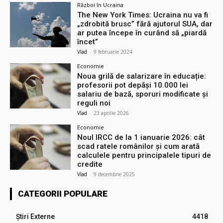
Război în Ucraina
The New York Times: Ucraina nu va fi
„zdrobită brusc” fără ajutorul SUA, dar
ar putea începe în curând să „piardă
încet”
Vlad
-
9 februarie 2024
Economie
Noua grilă de salarizare în educație:
profesorii pot depăși 10.000 lei
salariu de bază, sporuri modificate și
reguli noi
Vlad
-
23 aprilie 2026
Economie
Noul IRCC de la 1 ianuarie 2026: cât
scad ratele românilor și cum arată
calculele pentru principalele tipuri de
credite
Vlad
-
9 decembrie 2025
CATEGORII POPULARE
Știri Externe
4418