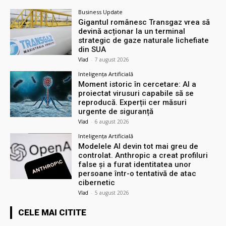
Business Update
Gigantul românesc Transgaz vrea să
devină acționar la un terminal
strategic de gaze naturale lichefiate
din SUA
Vlad
-
7 august 2026
Inteligența Artificială
Moment istoric în cercetare: AI a
proiectat virusuri capabile să se
reproducă. Experții cer măsuri
urgente de siguranță
Vlad
-
6 august 2026
Inteligența Artificială
Modelele AI devin tot mai greu de
controlat. Anthropic a creat profiluri
false și a furat identitatea unor
persoane într-o tentativă de atac
cibernetic
Vlad
-
5 august 2026
CELE MAI CITITE