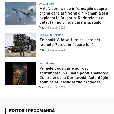
Actualitate
MApN contrazice informațiile despre
drona care ar fi venit din România și a
explodat în Bulgaria: Radarele nu au
detectat nicio încălcare a spațiului...
Vlad
-
8 august 2026
Război în Ucraina
Zelenski: SUA va furniza Ucrainei
rachete Patriot în fiecare lună
Vlad
-
8 august 2026
Actualitate
Primele două barje au fost
scufundate în Dunăre pentru salvarea
Centralei de la Cernavodă. Autoritățile
spun că au câștigat zile prețioase
Vlad
-
8 august 2026
EDITORII RECOMANDĂ