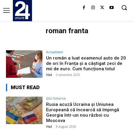
roman franta
Actualitate
Un român a luat examenul auto de 20
de ori în Franța și a câștigat zeci de
mii de euro. Cum funcționa totul
Vlad
-
3 octombrie 2025
MUST READ
Știri Externe
Rusia acuză Ucraina și Uniunea
Europeană că încearcă să împingă
Georgia într-un nou război cu
Moscova
Vlad
-
8 august 2026