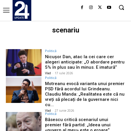
scenariu
Politică
Nicuşor Dan, atac la cei care cer
alegeri anticipate: „O abordare pentru
5% în plus sau în minus. E imatură”
Vlad
-
17 iulie 2026
Politică
Motreanu evocă varianta unui premier
PSD fără acordul lui Grindeanu.
Claudiu Manda: „Realitatea este că nu
vreți să plecați de la guvernare nici
cu...
Vlad
-
27 iunie 2026
Politică
Băsescu critică scenariul unui
premier fără partid: „Ideea unui
«guvern al meu» este o eroare”