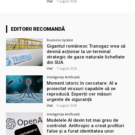
Vlad
-
7 august 2026
EDITORII RECOMANDĂ
Business Update
Gigantul românesc Transgaz vrea să
devină acționar la un terminal
strategic de gaze naturale lichefiate
din SUA
Vlad
-
7 august 2026
Inteligența Artificială
Moment istoric în cercetare: AI a
proiectat virusuri capabile să se
reproducă. Experții cer măsuri
urgente de siguranță
Vlad
-
6 august 2026
Inteligența Artificială
Modelele AI devin tot mai greu de
controlat. Anthropic a creat profiluri
false și a furat identitatea unor