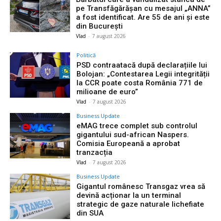
pe Transfăgărășan cu mesajul „ANNA”
a fost identificat. Are 55 de ani și este
din București
Vlad
-
7 august 2026
Politică
PSD contraatacă după declarațiile lui
Bolojan: „Contestarea Legii integrității
la CCR poate costa România 771 de
milioane de euro”
Vlad
-
7 august 2026
Business Update
eMAG trece complet sub controlul
gigantului sud-african Naspers.
Comisia Europeană a aprobat
tranzacția
Vlad
-
7 august 2026
Business Update
Gigantul românesc Transgaz vrea să
devină acționar la un terminal
strategic de gaze naturale lichefiate
din SUA