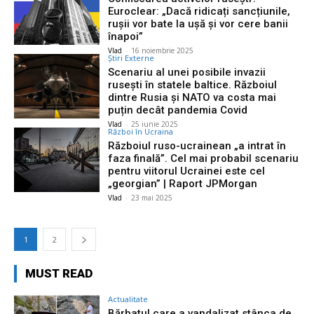
Euroclear: „Dacă ridicați sancțiunile,
rușii vor bate la ușă și vor cere banii
înapoi”
Vlad
-
16 noiembrie 2025
Știri Externe
Scenariu al unei posibile invazii
rusești în statele baltice. Războiul
dintre Rusia și NATO va costa mai
puțin decât pandemia Covid
Vlad
-
25 iunie 2025
Război în Ucraina
Războiul ruso-ucrainean „a intrat în
faza finală”. Cel mai probabil scenariu
pentru viitorul Ucrainei este cel
„georgian” | Raport JPMorgan
Vlad
-
23 mai 2025
1
2
MUST READ
Actualitate
Bărbatul care a vandalizat stânca de