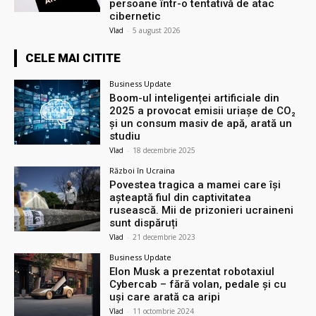
persoane într-o tentativă de atac
cibernetic
Vlad
-
5 august 2026
CELE MAI CITITE
Business Update
Boom-ul inteligenței artificiale din
2025 a provocat emisii uriașe de CO₂
și un consum masiv de apă, arată un
studiu
Vlad
-
18 decembrie 2025
Război în Ucraina
Povestea tragica a mamei care își
așteaptă fiul din captivitatea
rusească. Mii de prizonieri ucraineni
sunt dispăruți
Vlad
-
21 decembrie 2023
Business Update
Elon Musk a prezentat robotaxiul
Cyberсab – fără volan, pedale și cu
uși care arată ca aripi
Vlad
-
11 octombrie 2024