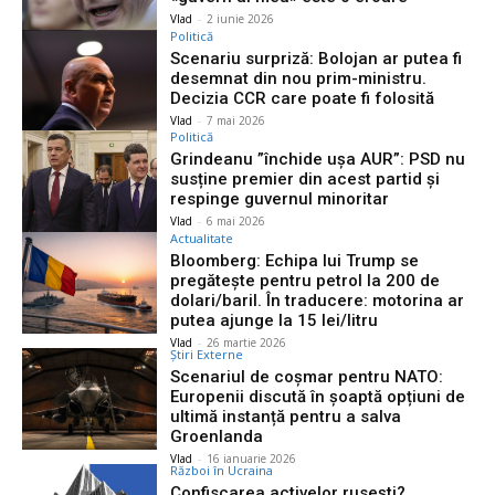
Vlad
-
2 iunie 2026
Politică
Scenariu surpriză: Bolojan ar putea fi
desemnat din nou prim-ministru.
Decizia CCR care poate fi folosită
Vlad
-
7 mai 2026
Politică
Grindeanu ”închide ușa AUR”: PSD nu
susține premier din acest partid și
respinge guvernul minoritar
Vlad
-
6 mai 2026
Actualitate
Bloomberg: Echipa lui Trump se
pregătește pentru petrol la 200 de
dolari/baril. În traducere: motorina ar
putea ajunge la 15 lei/litru
Vlad
-
26 martie 2026
Știri Externe
Scenariul de coșmar pentru NATO:
Europenii discută în șoaptă opțiuni de
ultimă instanță pentru a salva
Groenlanda
Vlad
-
16 ianuarie 2026
Război în Ucraina
Confiscarea activelor rusești?