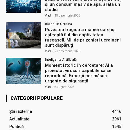
și un consum masiv de apă, arată un
studiu
Vlad
-
18 decembrie 2025
Război în Ucraina
Povestea tragica a mamei care își
așteaptă fiul din captivitatea
rusească. Mii de prizonieri ucraineni
sunt dispăruți
Vlad
-
21 decembrie 2023
Inteligența Artificială
Moment istoric în cercetare: AI a
proiectat virusuri capabile să se
reproducă. Experții cer măsuri
urgente de siguranță
Vlad
-
6 august 2026
CATEGORII POPULARE
Știri Externe
4416
Actualitate
2961
Politică
1545