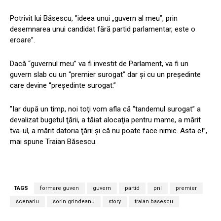
Potrivit lui Băsescu, ”ideea unui „guvern al meu”, prin
desemnarea unui candidat fără partid parlamentar, este o
eroare”.
Dacă “guvernul meu” va fi investit de Parlament, va fi un
guvern slab cu un “premier surogat” dar şi cu un preşedinte
care devine “preşedinte surogat.”
”Iar după un timp, noi toţi vom afla că “tandemul surogat” a
devalizat bugetul ţării, a tăiat alocaţia pentru mame, a mărit
tva-ul, a mărit datoria ţării şi că nu poate face nimic. Asta e!”,
mai spune Traian Băsescu.
TAGS
formare guven
guvern
partid
pnl
premier
scenariu
sorin grindeanu
story
traian basescu