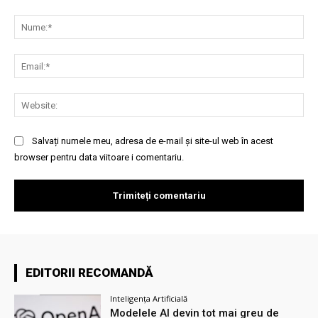
Comentariu:
Nu
Ema
Web
Salvați numele meu, adresa de e-mail și site-ul web în acest
browser pentru data viitoare i comentariu.
EDITORII RECOMANDĂ
Inteligența Artificială
Modelele AI devin tot mai greu de