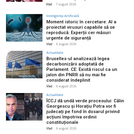
Vlad
-
7 august 2026
Inteligența Artificială
Moment istoric în cercetare: AI a
proiectat virusuri capabile să se
reproducă. Experții cer măsuri
urgente de siguranță
Vlad
-
6 august 2026
Actualitate
Bruxelles-ul analizează legea
decarbonizării adoptată de
Parlament. CE: Există riscul ca un
jalon din PNRR să nu mai fie
considerat îndeplinit
Vlad
-
6 august 2026
Actualitate
ÎCCJ dă undă verde procesului: Călin
Georgescu și Horațiu Potra vor fi
judecați pe fond în dosarul privind
acțiuni împotriva ordinii
constituționale
Vlad
-
6 august 2026