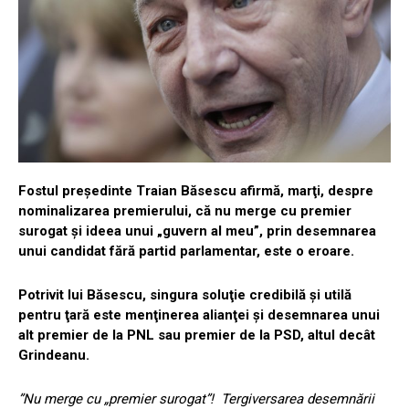
Fostul preşedinte Traian Băsescu afirmă, marţi, despre
nominalizarea premierului, că nu merge cu premier
surogat şi ideea unui „guvern al meu”, prin desemnarea
unui candidat fără partid parlamentar, este o eroare.
Potrivit lui Băsescu, singura soluţie credibilă şi utilă
pentru ţară este menţinerea alianţei şi desemnarea unui
alt premier de la PNL sau premier de la PSD, altul decât
Grindeanu.
”Nu merge cu „premier surogat”! Tergiversarea desemnării