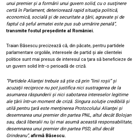
unui premier şi a formării unui guvern solid, cu o susţinere
certă în Parlament, deteriorează rapid situaţia politică,
economică, socială şi de securitate a ţării, agravate şi de
faptul că şeful armatei este pus sub urmărire penală”,
transmite fostul preşedinte al României.
Traian Băsescu precizează că, din păcate, pentru partidele
parlamentare orgoliile, interesele de partid şi ale clientelei
politice sunt mai presus de interesul ca ţara să beneficieze de
un guvern solid într-o perioadă de criză.
”Partidele Alianţei trebuie să ştie că prin “linii roşii” şi
acuzaţii reciproce nu pot justifica nici sustragerea de la
asumarea răspunderii şi nici sabotarea intereselor legitime
ale ţării într-un moment de criză. Singura soluţie credibilă şi
utilă pentru ţară este menţinerea Protocolului Alianţei şi
desemnarea unui premier din partea PNL, altul decât Bolojan
sau, dacă liberalii nu îşi mai asumă această responsabilitate,
desemnarea unui premier din partea PSD, altul decât
Grindeanu”,
afirmă Băsescu.