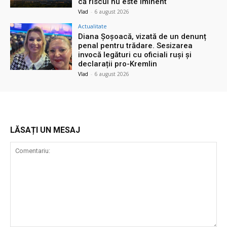
că riscul nu este iminent
Vlad
-
6 august 2026
Actualitate
Diana Șoșoacă, vizată de un denunț
penal pentru trădare. Sesizarea
invocă legături cu oficiali ruși și
declarații pro-Kremlin
Vlad
-
6 august 2026
LĂSAȚI UN MESAJ