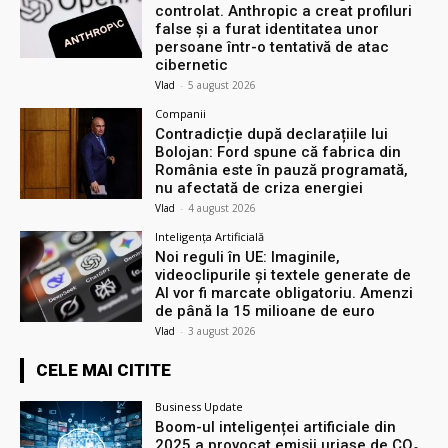
controlat. Anthropic a creat profiluri
false și a furat identitatea unor
persoane într-o tentativă de atac
cibernetic
Vlad
-
5 august 2026
Companii
Contradicție după declarațiile lui
Bolojan: Ford spune că fabrica din
România este în pauză programată,
nu afectată de criza energiei
Vlad
-
4 august 2026
Inteligența Artificială
Noi reguli în UE: Imaginile,
videoclipurile și textele generate de
AI vor fi marcate obligatoriu. Amenzi
de până la 15 milioane de euro
Vlad
-
3 august 2026
CELE MAI CITITE
Business Update
Boom-ul inteligenței artificiale din
2025 a provocat emisii uriașe de CO₂