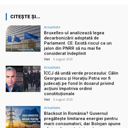
CITEȘTE ȘI...
Actualitate
Bruxelles-ul analizează legea
decarbonizării adoptată de
Parlament. CE: Există riscul ca un
jalon din PNRR să nu mai fie
considerat îndeplinit
Vlad
-
6 august 2026
Actualitate
ÎCCJ dă undă verde procesului: Călin
Georgescu și Horațiu Potra vor fi
judecați pe fond în dosarul privind
acțiuni împotriva ordinii
constituționale
Vlad
-
6 august 2026
Actualitate
Blackout în România? Guvernul
pregătește limitarea energiei pentru
marii consumatori, dar Bolojan spune