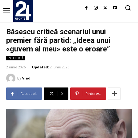
Băsescu critică scenariul unui
premier fără partid: „Ideea unui
«guvern al meu» este o eroare”
POLITICĂ
2 iunie 2026
Updated:
2 iunie 2026
By
Vlad
Facebook
X
Pinterest