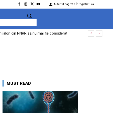
Autentificați-vă / Înregistrați-vă
un jalon din PNRR să nu mai fie considerat
MUST READ