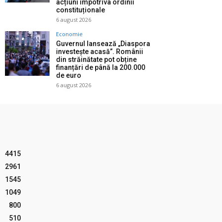
acțiuni împotriva ordinii
constituționale
6 august 2026
Economie
Guvernul lansează „Diaspora
investește acasă”. Românii
din străinătate pot obține
finanțări de până la 200.000
de euro
6 august 2026
4415
2961
1545
1049
800
510