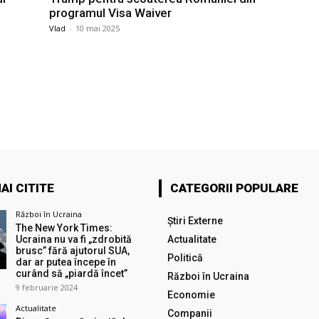
programul Visa Waiver
Vlad
-
10 mai 2025
AI CITITE
CATEGORII POPULARE
Război în Ucraina
Știri Externe
The New York Times:
Ucraina nu va fi „zdrobită
Actualitate
brusc” fără ajutorul SUA,
Politică
dar ar putea începe în
curând să „piardă încet”
Război în Ucraina
9 februarie 2024
Economie
Actualitate
Companii