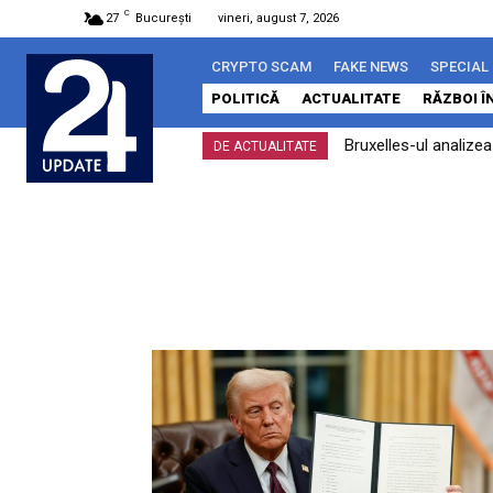
C
27
București
vineri, august 7, 2026
CRYPTO SCAM
FAKE NEWS
SPECIAL
POLITICĂ
ACTUALITATE
RĂZBOI Î
Bruxelles-ul analize
DE ACTUALITATE
îndeplinit