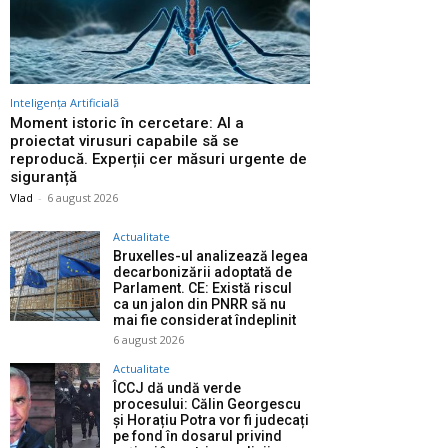
Inteligența Artificială
Moment istoric în cercetare: AI a
proiectat virusuri capabile să se
reproducă. Experții cer măsuri urgente de
siguranță
Vlad
-
6 august 2026
Actualitate
Bruxelles-ul analizează legea
decarbonizării adoptată de
Parlament. CE: Există riscul
ca un jalon din PNRR să nu
mai fie considerat îndeplinit
6 august 2026
Actualitate
ÎCCJ dă undă verde
procesului: Călin Georgescu
și Horațiu Potra vor fi judecați
pe fond în dosarul privind