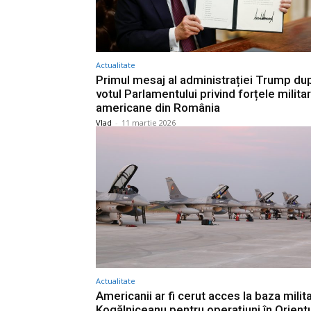
Actualitate
Primul mesaj al administrației Trump du
votul Parlamentului privind forțele milita
americane din România
Vlad
-
11 martie 2026
Actualitate
Americanii ar fi cerut acces la baza milit
Kogălniceanu pentru operațiuni în Orient