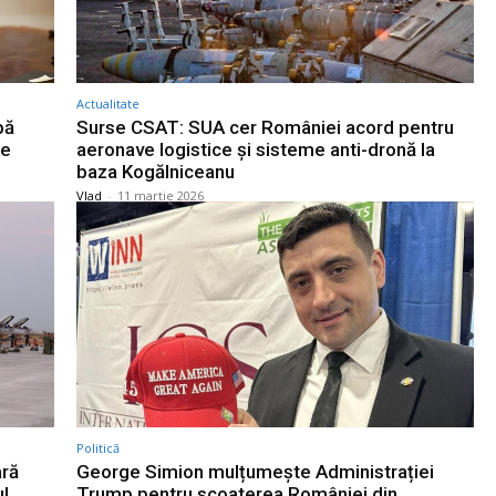
Actualitate
pă
Surse CSAT: SUA cer României acord pentru
re
aeronave logistice și sisteme anti-dronă la
baza Kogălniceanu
Vlad
-
11 martie 2026
Politică
ară
George Simion mulțumește Administrației
ul
Trump pentru scoaterea României din