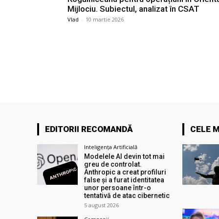
Mijlociu. Subiectul, analizat în CSAT
Vlad
-
10 martie 2026
EDITORII RECOMANDĂ
CELE M
Inteligența Artificială
Modelele AI devin tot mai
greu de controlat.
Anthropic a creat profiluri
false și a furat identitatea
unor persoane într-o
tentativă de atac cibernetic
5 august 2026