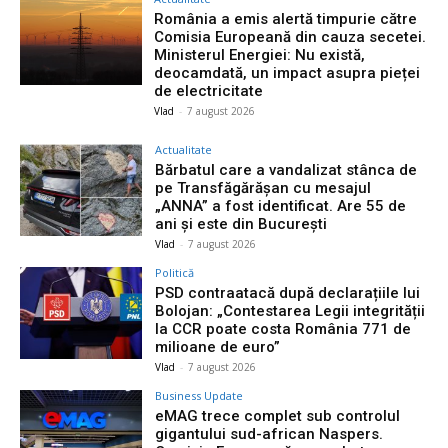
România a emis alertă timpurie către
Comisia Europeană din cauza secetei.
Ministerul Energiei: Nu există,
deocamdată, un impact asupra pieței
de electricitate
Vlad
-
7 august 2026
Actualitate
Bărbatul care a vandalizat stânca de
pe Transfăgărășan cu mesajul
„ANNA” a fost identificat. Are 55 de
ani și este din București
Vlad
-
7 august 2026
Politică
PSD contraatacă după declarațiile lui
Bolojan: „Contestarea Legii integrității
la CCR poate costa România 771 de
milioane de euro”
Vlad
-
7 august 2026
Business Update
eMAG trece complet sub controlul
gigantului sud-african Naspers.