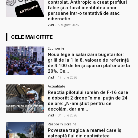
controlat. Anthropic a creat profiluri
false și a furat identitatea unor
persoane într-o tentativă de atac
cibernetic
Vlad
-
5 august 2026
CELE MAI CITITE
Economie
Noua lege a salarizării bugetarilor:
grilă de la 1 la 8, valoare de referință
de 4.100 de lei și sporuri plafonate la
20%. Ce...
Vlad
-
17 iulie 2026
Actualitate
Reacția pilotului român de F-16 care
a doborât 2 drone în mai puțin de 24
de ore: „N-am știut pentru ce
decolăm, dar am...
Vlad
-
31 iulie 2026
Război în Ucraina
Povestea tragica a mamei care își
așteaptă fiul din captivitatea