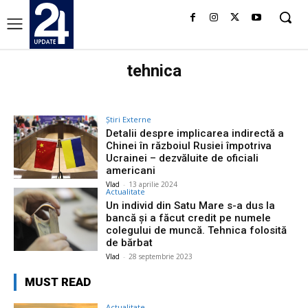
tehnica
Știri Externe
Detalii despre implicarea indirectă a
Chinei în războiul Rusiei împotriva
Ucrainei – dezvăluite de oficiali
americani
Vlad
-
13 aprilie 2024
Actualitate
Un individ din Satu Mare s-a dus la
bancă și a făcut credit pe numele
colegului de muncă. Tehnica folosită
de bărbat
Vlad
-
28 septembrie 2023
MUST READ
Actualitate