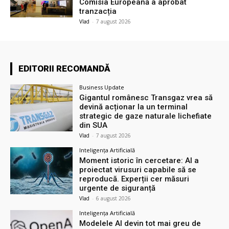
Comisia Europeană a aprobat
tranzacția
Vlad
-
7 august 2026
EDITORII RECOMANDĂ
Business Update
Gigantul românesc Transgaz vrea să
devină acționar la un terminal
strategic de gaze naturale lichefiate
din SUA
Vlad
-
7 august 2026
Inteligența Artificială
Moment istoric în cercetare: AI a
proiectat virusuri capabile să se
reproducă. Experții cer măsuri
urgente de siguranță
Vlad
-
6 august 2026
Inteligența Artificială
Modelele AI devin tot mai greu de