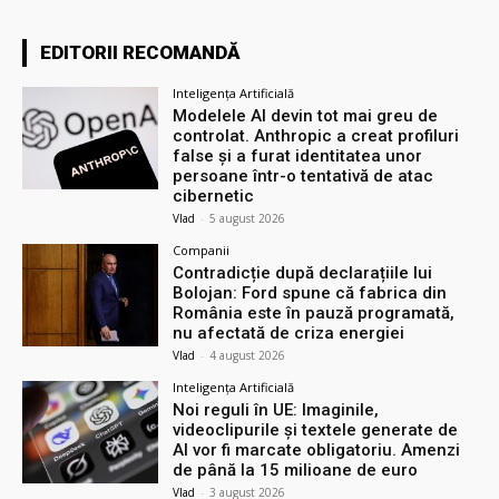
EDITORII RECOMANDĂ
Inteligența Artificială
Modelele AI devin tot mai greu de
controlat. Anthropic a creat profiluri
false și a furat identitatea unor
persoane într-o tentativă de atac
cibernetic
Vlad
-
5 august 2026
Companii
Contradicție după declarațiile lui
Bolojan: Ford spune că fabrica din
România este în pauză programată,
nu afectată de criza energiei
Vlad
-
4 august 2026
Inteligența Artificială
Noi reguli în UE: Imaginile,
videoclipurile și textele generate de
AI vor fi marcate obligatoriu. Amenzi
de până la 15 milioane de euro
Vlad
-
3 august 2026