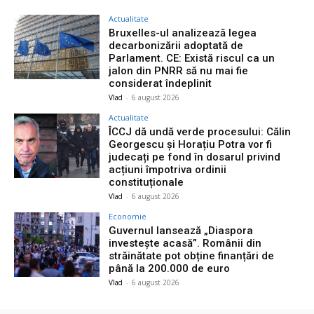
Actualitate
Bruxelles-ul analizează legea
decarbonizării adoptată de
Parlament. CE: Există riscul ca un
jalon din PNRR să nu mai fie
considerat îndeplinit
Vlad
-
6 august 2026
Actualitate
ÎCCJ dă undă verde procesului: Călin
Georgescu și Horațiu Potra vor fi
judecați pe fond în dosarul privind
acțiuni împotriva ordinii
constituționale
Vlad
-
6 august 2026
Economie
Guvernul lansează „Diaspora
investește acasă”. Românii din
străinătate pot obține finanțări de
până la 200.000 de euro
Vlad
-
6 august 2026