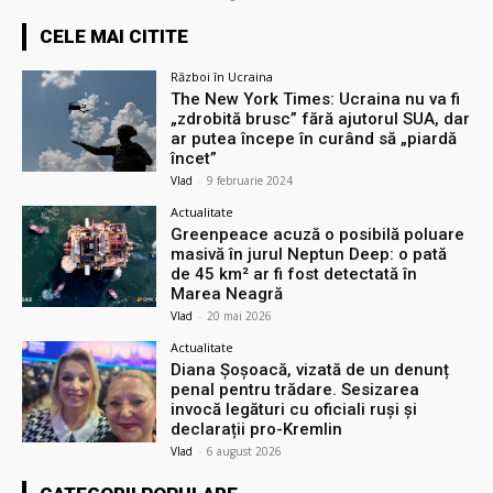
CELE MAI CITITE
Război în Ucraina
The New York Times: Ucraina nu va fi
„zdrobită brusc” fără ajutorul SUA, dar
ar putea începe în curând să „piardă
încet”
Vlad
-
9 februarie 2024
Actualitate
Greenpeace acuză o posibilă poluare
masivă în jurul Neptun Deep: o pată
de 45 km² ar fi fost detectată în
Marea Neagră
Vlad
-
20 mai 2026
Actualitate
Diana Șoșoacă, vizată de un denunț
penal pentru trădare. Sesizarea
invocă legături cu oficiali ruși și
declarații pro-Kremlin
Vlad
-
6 august 2026