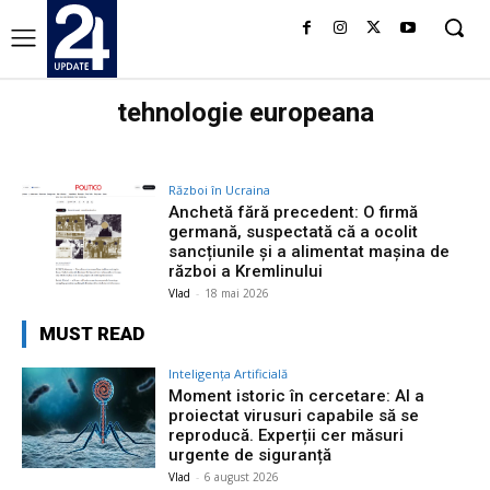
tehnologie europeana
Război în Ucraina
Anchetă fără precedent: O firmă
germană, suspectată că a ocolit
sancțiunile și a alimentat mașina de
război a Kremlinului
Vlad
-
18 mai 2026
MUST READ
Inteligența Artificială
Moment istoric în cercetare: AI a
proiectat virusuri capabile să se
reproducă. Experții cer măsuri
urgente de siguranță
Vlad
-
6 august 2026