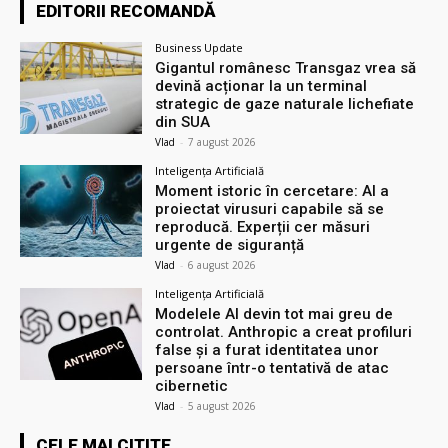
EDITORII RECOMANDĂ
Business Update
Gigantul românesc Transgaz vrea să
devină acționar la un terminal
strategic de gaze naturale lichefiate
din SUA
Vlad
-
7 august 2026
Inteligența Artificială
Moment istoric în cercetare: AI a
proiectat virusuri capabile să se
reproducă. Experții cer măsuri
urgente de siguranță
Vlad
-
6 august 2026
Inteligența Artificială
Modelele AI devin tot mai greu de
controlat. Anthropic a creat profiluri
false și a furat identitatea unor
persoane într-o tentativă de atac
cibernetic
Vlad
-
5 august 2026
CELE MAI CITITE