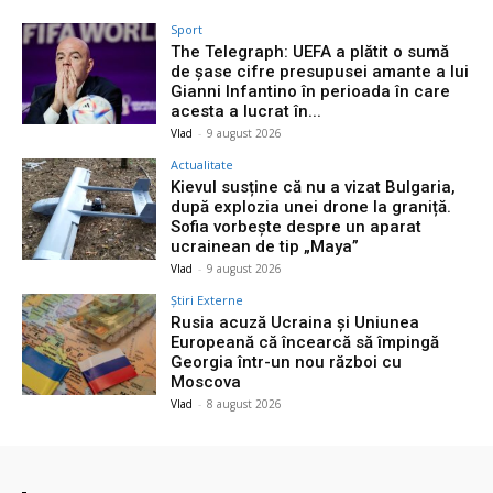
Sport
The Telegraph: UEFA a plătit o sumă
de șase cifre presupusei amante a lui
Gianni Infantino în perioada în care
acesta a lucrat în...
Vlad
-
9 august 2026
Actualitate
Kievul susține că nu a vizat Bulgaria,
după explozia unei drone la graniță.
Sofia vorbește despre un aparat
ucrainean de tip „Maya”
Vlad
-
9 august 2026
Știri Externe
Rusia acuză Ucraina și Uniunea
Europeană că încearcă să împingă
Georgia într-un nou război cu
Moscova
Vlad
-
8 august 2026