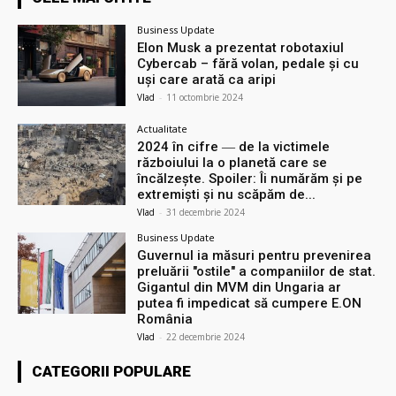
Business Update
Elon Musk a prezentat robotaxiul
Cyberсab – fără volan, pedale și cu
uși care arată ca aripi
Vlad
-
11 octombrie 2024
Actualitate
2024 în cifre ― de la victimele
războiului la o planetă care se
încălzește. Spoiler: Îi numărăm și pe
extremiști și nu scăpăm de...
Vlad
-
31 decembrie 2024
Business Update
Guvernul ia măsuri pentru prevenirea
preluării ″ostile″ a companiilor de stat.
Gigantul din MVM din Ungaria ar
putea fi impedicat să cumpere E.ON
România
Vlad
-
22 decembrie 2024
CATEGORII POPULARE