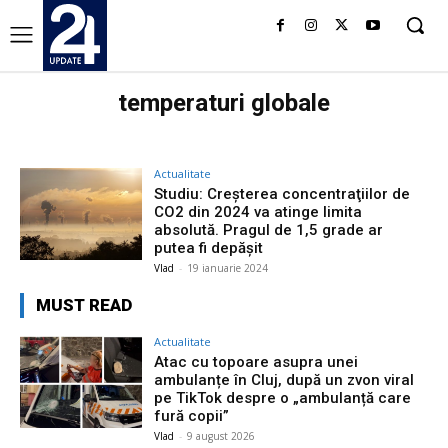
temperaturi globale
Actualitate
Studiu: Creşterea concentraţiilor de
CO2 din 2024 va atinge limita
absolută. Pragul de 1,5 grade ar
putea fi depășit
Vlad
-
19 ianuarie 2024
MUST READ
Actualitate
Atac cu topoare asupra unei
ambulanțe în Cluj, după un zvon viral
pe TikTok despre o „ambulanță care
fură copii”
Vlad
-
9 august 2026