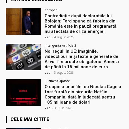
Companii
Contradicție după declarațiile lui
Bolojan: Ford spune că fabrica din
România este în pauză programată,
nu afectată de criza energiei
Vlad
-
4 august 2026
Inteligența Artificială
Noi reguli în UE: Imaginile,
videoclipurile și textele generate de
AI vor fi marcate obligatoriu. Amenzi
de până la 15 milioane de euro
Vlad
-
3 august 2026
Business Update
O copie a unui film cu Nicolas Cage a
fost furată din birourile Netflix.
Compania, dată în judecată pentru
105 milioane de dolari
Vlad
-
31 iulie 2026
CELE MAI CITITE