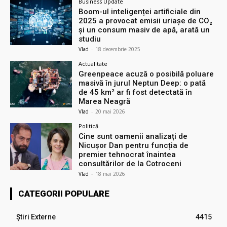
Business Update
Boom-ul inteligenței artificiale din
2025 a provocat emisii uriașe de CO₂
și un consum masiv de apă, arată un
studiu
Vlad
-
18 decembrie 2025
Actualitate
Greenpeace acuză o posibilă poluare
masivă în jurul Neptun Deep: o pată
de 45 km² ar fi fost detectată în
Marea Neagră
Vlad
-
20 mai 2026
Politică
Cine sunt oamenii analizați de
Nicușor Dan pentru funcția de
premier tehnocrat înaintea
consultărilor de la Cotroceni
Vlad
-
18 mai 2026
CATEGORII POPULARE
Știri Externe
4415