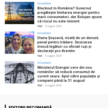
Actualitate
Blackout în România? Guvernul
pregătește limitarea energiei pentru
marii consumatori, dar Bolojan spune
că riscul nu este iminent
Vlad
-
6 august 2026
Actualitate
Diana Șoșoacă, vizată de un denunț
penal pentru trădare. Sesizarea
invocă legături cu oficiali ruși și
declarații pro-Kremlin
Vlad
-
6 august 2026
Actualitate
Ministerul Energiei cere din nou
românilor să reducă consumul de
curent seara. Apel către populație și
companii până la 31 august
Vlad
-
6 august 2026
EDITORII RECOMANDĂ