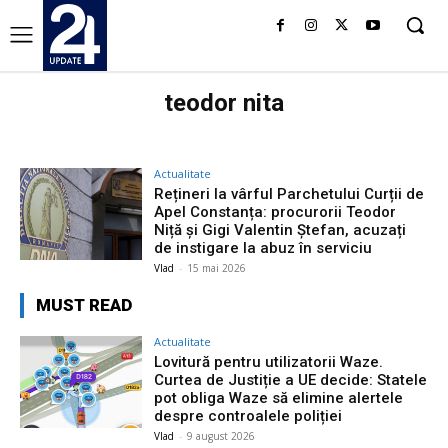
teodor nita
Actualitate
Rețineri la vârful Parchetului Curții de
Apel Constanța: procurorii Teodor
Niță și Gigi Valentin Ștefan, acuzați
de instigare la abuz în serviciu
Vlad
-
15 mai 2026
MUST READ
Actualitate
Lovitură pentru utilizatorii Waze.
Curtea de Justiție a UE decide: Statele
pot obliga Waze să elimine alertele
despre controalele poliției
Vlad
-
9 august 2026