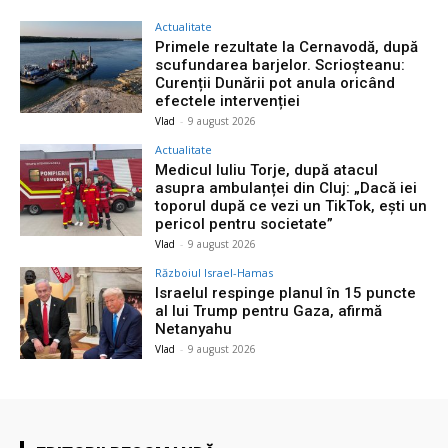
Actualitate
Primele rezultate la Cernavodă, după
scufundarea barjelor. Scrioșteanu:
Curenții Dunării pot anula oricând
efectele intervenției
Vlad
-
9 august 2026
Actualitate
Medicul Iuliu Torje, după atacul
asupra ambulanței din Cluj: „Dacă iei
toporul după ce vezi un TikTok, ești un
pericol pentru societate”
Vlad
-
9 august 2026
Războiul Israel-Hamas
Israelul respinge planul în 15 puncte
al lui Trump pentru Gaza, afirmă
Netanyahu
Vlad
-
9 august 2026