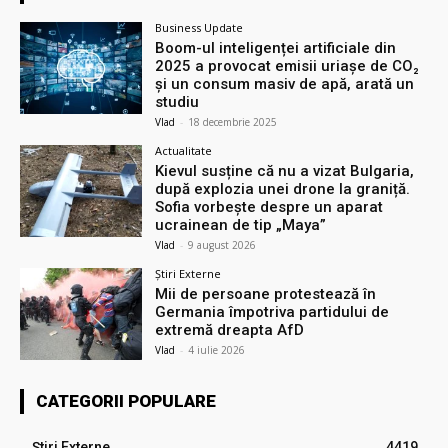
Business Update
Boom-ul inteligenței artificiale din
2025 a provocat emisii uriașe de CO₂
și un consum masiv de apă, arată un
studiu
Vlad
-
18 decembrie 2025
Actualitate
Kievul susține că nu a vizat Bulgaria,
după explozia unei drone la graniță.
Sofia vorbește despre un aparat
ucrainean de tip „Maya”
Vlad
-
9 august 2026
Știri Externe
Mii de persoane protestează în
Germania împotriva partidului de
extremă dreapta AfD
Vlad
-
4 iulie 2026
CATEGORII POPULARE
Știri Externe
4419