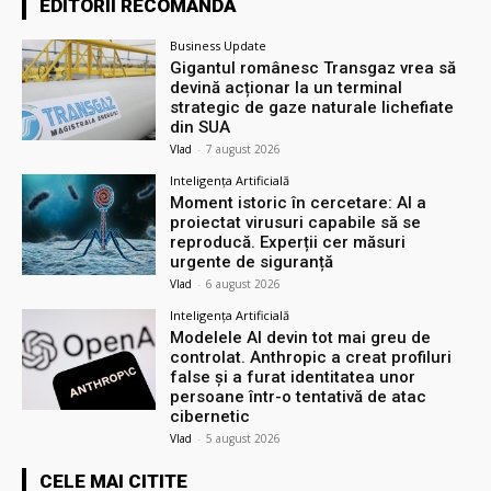
EDITORII RECOMANDĂ
Business Update
Gigantul românesc Transgaz vrea să
devină acționar la un terminal
strategic de gaze naturale lichefiate
din SUA
Vlad
-
7 august 2026
Inteligența Artificială
Moment istoric în cercetare: AI a
proiectat virusuri capabile să se
reproducă. Experții cer măsuri
urgente de siguranță
Vlad
-
6 august 2026
Inteligența Artificială
Modelele AI devin tot mai greu de
controlat. Anthropic a creat profiluri
false și a furat identitatea unor
persoane într-o tentativă de atac
cibernetic
Vlad
-
5 august 2026
CELE MAI CITITE