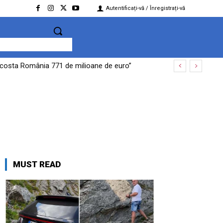
Autentificați-vă / Înregistrați-vă
te costa România 771 de milioane de euro”
MUST READ