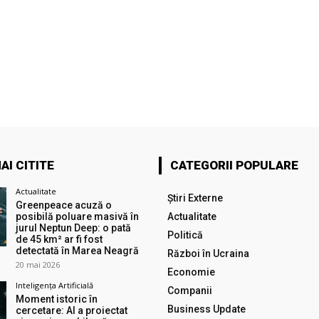
AI CITITE
CATEGORII POPULARE
Actualitate
Știri Externe
Greenpeace acuză o
posibilă poluare masivă în
Actualitate
jurul Neptun Deep: o pată
Politică
de 45 km² ar fi fost
detectată în Marea Neagră
Război în Ucraina
20 mai 2026
Economie
Inteligența Artificială
Companii
Moment istoric în
Business Update
cercetare: AI a proiectat