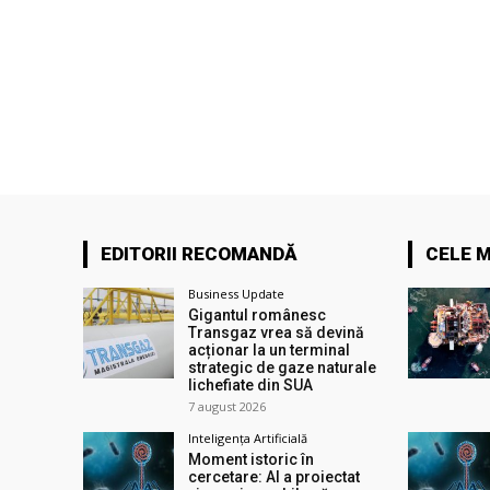
EDITORII RECOMANDĂ
CELE M
Business Update
Gigantul românesc
Transgaz vrea să devină
acționar la un terminal
strategic de gaze naturale
lichefiate din SUA
7 august 2026
Inteligența Artificială
Moment istoric în
cercetare: AI a proiectat