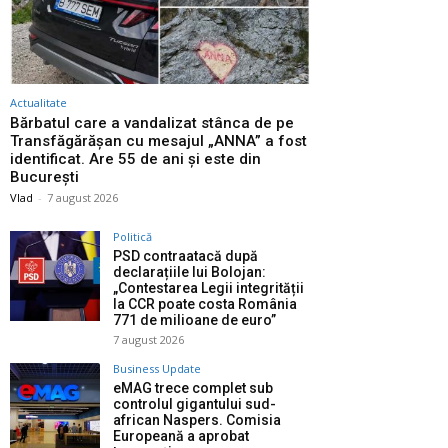
Actualitate
Bărbatul care a vandalizat stânca de pe
Transfăgărășan cu mesajul „ANNA” a fost
identificat. Are 55 de ani și este din
București
Vlad
-
7 august 2026
Politică
PSD contraatacă după
declarațiile lui Bolojan:
„Contestarea Legii integrității
la CCR poate costa România
771 de milioane de euro”
7 august 2026
Business Update
eMAG trece complet sub
controlul gigantului sud-
african Naspers. Comisia
Europeană a aprobat