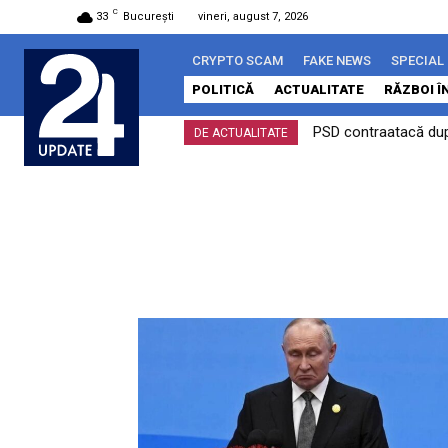
C
33
București
vineri, august 7, 2026
CRYPTO SCAM
FAKE NEWS
SPECIAL
POLITICĂ
ACTUALITATE
RĂZBOI Î
PSD contraatacă după
DE ACTUALITATE