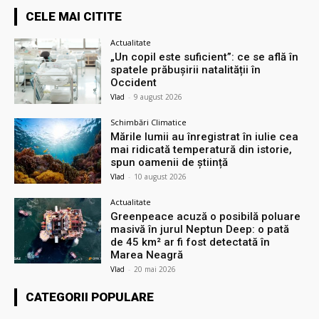
CELE MAI CITITE
Actualitate
„Un copil este suficient”: ce se află în
spatele prăbușirii natalității în
Occident
Vlad
-
9 august 2026
Schimbări Climatice
Mările lumii au înregistrat în iulie cea
mai ridicată temperatură din istorie,
spun oamenii de știință
Vlad
-
10 august 2026
Actualitate
Greenpeace acuză o posibilă poluare
masivă în jurul Neptun Deep: o pată
de 45 km² ar fi fost detectată în
Marea Neagră
Vlad
-
20 mai 2026
CATEGORII POPULARE