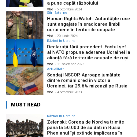
a pune capăt războiului
Vlad
-
5 octombrie 2024
Știri Externe
Human Rights Watch: Autoritățile ruse
sunt angajate în eradicarea limbii
ucrainene în teritoriile ocupate
Vlad
-
20 iunie 2024
Război în Ucraina
Declarații fără precedent. Fostul şef
al NATO propune aderarea Ucrainei la
alianță fără teritoriile ocupate de ruși
Vlad
-
11 noiembrie 2023
Actualitate
Sondaj INSCOP. Aproape jumătate
dintre români cred în victoria
Ucrainei, iar 29,6% mizează pe Rusia
Vlad
-
4 octombrie 2023
MUST READ
Război în Ucraina
Zelenski: Coreea de Nord va trimite
până la 50.000 de soldați în Rusia.
Phenianul își extinde implicarea în