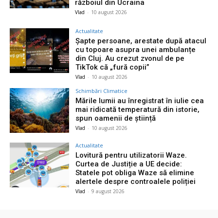
războiul din Ucraina
Vlad
-
10 august 2026
Actualitate
Șapte persoane, arestate după atacul
cu topoare asupra unei ambulanțe
din Cluj. Au crezut zvonul de pe
TikTok că „fură copii”
Vlad
-
10 august 2026
Schimbări Climatice
Mările lumii au înregistrat în iulie cea
mai ridicată temperatură din istorie,
spun oamenii de știință
Vlad
-
10 august 2026
Actualitate
Lovitură pentru utilizatorii Waze.
Curtea de Justiție a UE decide:
Statele pot obliga Waze să elimine
alertele despre controalele poliției
Vlad
-
9 august 2026