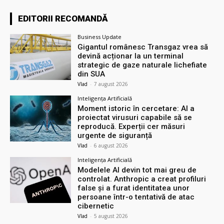
EDITORII RECOMANDĂ
Business Update
Gigantul românesc Transgaz vrea să
devină acționar la un terminal
strategic de gaze naturale lichefiate
din SUA
Vlad
-
7 august 2026
Inteligența Artificială
Moment istoric în cercetare: AI a
proiectat virusuri capabile să se
reproducă. Experții cer măsuri
urgente de siguranță
Vlad
-
6 august 2026
Inteligența Artificială
Modelele AI devin tot mai greu de
controlat. Anthropic a creat profiluri
false și a furat identitatea unor
persoane într-o tentativă de atac
cibernetic
Vlad
-
5 august 2026