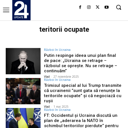
teritorii ocupate
Război în Ucraina
Putin respinge ideea unui plan final
de pace: „Ucraina se retrage –
războiul se oprește. Nu se retrage –
continuăm”
Vlad
-
27 noiembrie 2025
Război în Ucraina
Trimisul special al lui Trump transmite
că ucrainenii ”sunt gata să renunțe la
teritoriile ocupate” și că negociază cu
rușii
Vlad
-
1 mai 2025
Război în Ucraina
FT: Occidentul și Ucraina discută un
plan de „aderarea la NATO în
schimbul teritoriilor pierdute” pentru